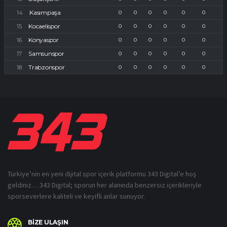
Kasımpaşa
0
0
0
0
0
0
Kocaelispor
0
0
0
0
0
0
Konyaspor
0
0
0
0
0
0
Samsunspor
0
0
0
0
0
0
Trabzonspor
0
0
0
0
0
0
Türkiye’nin en yeni dijital spor içerik platformu 343 Digital’e hoş
geldiniz… 343 Digital; sporun her alanında benzersiz içerikleriyle
sporseverlere kaliteli ve keyifli anlar sunuyor.
BİZE ULAŞIN