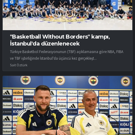
"Basketball Without Borders" kampı,
İstanbul'da düzenlenecek
Türkiye Basketbol Federasyonunun (TBF) açıklamasına göre NBA, FIBA
ve TBF işbirliğinde İstanbul'da üçüncü kez gerçekleşt...
Sait Öztürk