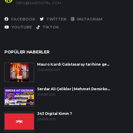
INFO@343DIGITAL.COM
FACEBOOK
TWITTER
INSTAGRAM
YOUTUBE
TIKTOK
POPÜLER HABERLER
Mauro Icardi Galatasaray tarihine ge...
21 AĞUSTOS 2023
Serdar Ali Çelikler | Mehmet Demirko...
21 MART 2023
343 Digital Kimin ?
31 MAYIS 2023