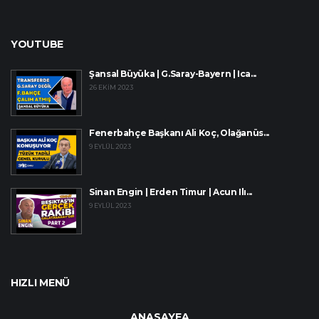
YOUTUBE
Şansal Büyüka | G.Saray-Bayern | Ica...
26 EKIM 2023
Fenerbahçe Başkanı Ali Koç, Olağanüs...
9 EYLÜL 2023
Sinan Engin | Erden Timur | Acun Ilı...
9 EYLÜL 2023
HIZLI MENÜ
ANASAYFA