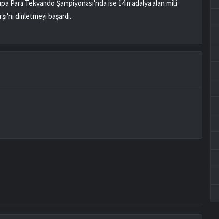
pa Para Tekvando Şampiyonası'nda ise 14 madalya alan milli
arşı'nı dinletmeyi başardı.