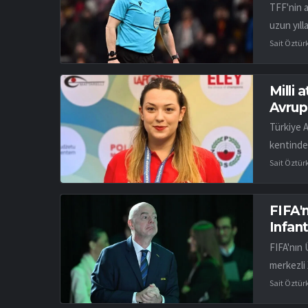
TFF'nin 
uzun yıll
Sait Öztür
Milli 
Avrup
Türkiye 
kentinde
Sait Öztür
FIFA'n
Infant
FIFA'nın 
merkezli 
Sait Öztür