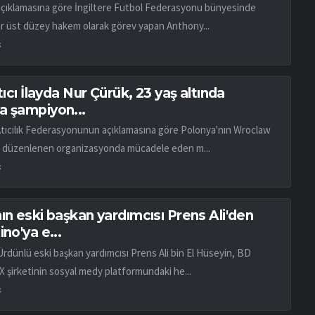
açıklamasına göre İngiltere Futbol Federasyonu bünyesinde
ar üst düzey hakem olarak görev yapan Anthony...
k
atıcı İlayda Nur Çürük, 23 yaş altında
a şampiyon...
Atıcılık Federasyonunun açıklamasına göre Polonya'nın Wroclaw
 düzenlenen organizasyonda mücadele eden m...
k
ın eski başkan yardımcısı Prens Ali'den
ino'ya e...
Ürdünlü eski başkan yardımcısı Prens Ali bin El Hüseyin, BD
X şirketinin sosyal medy platformundaki he...
k