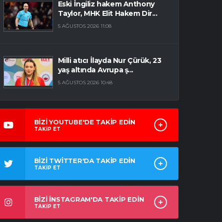
Eski İngiliz hakem Anthony
Taylor, MHK Elit Hakem Dir...
5 AĞUSTOS 2026 11:08
Milli atıcı İlayda Nur Çürük, 23
yaş altında Avrupa ş...
5 AĞUSTOS 2026 10:48
BİZİ YOUTUBE'DE TAKİP EDİN
TAKİP ET
BİZİ TWİTTER'DA TAKİP EDİN
TAKİP ET
BİZİ İNSTAGRAM'DA TAKİP EDİN
TAKİP ET