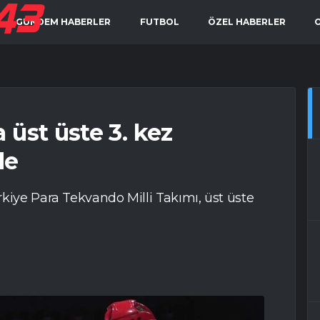
GÜNDEM HABERLER
FUTBOL
ÖZEL HABERLER
 üst üste 3. kez
de
kiye Para Tekvando Milli Takımı, üst üste