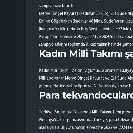
şampiyonayı bitirdi.
Merve Dinçel Kavurat (kadınlar 53 kilo), Elif Sude Akgü
Emine Göğebakan (kadınlar 46 kilo), Sude Yaren Uzun
(kadınlar 57 kilo), Nafia Kuş Aydın (kadınlar +73 kilo
Avrupa’nın zirvesine 2022, 2024 ve 2026'da da çıkma
şampiyonalarını toplamda 9. kez takım halinde şamp
Kadın Milli Takımı 
Kadın Milli Takımı, 2 altın, 2 gümüş, 2 bronz madalyay
Milli sporcular Merve Dinçel Kavurat ve Elif Sude 
gümüş, Hatice Kübra İlgün ve Nafia Kuş Aydın ise b
Para tekvandoculard
Türkiye Paralimpik Tekvando Milli Takımı, hem gene
Almanya'daki organizasyonda Türkiye, para tekvando 
madalya alarak Avrupa'nın zirvesine 2022 ve 2024'ten