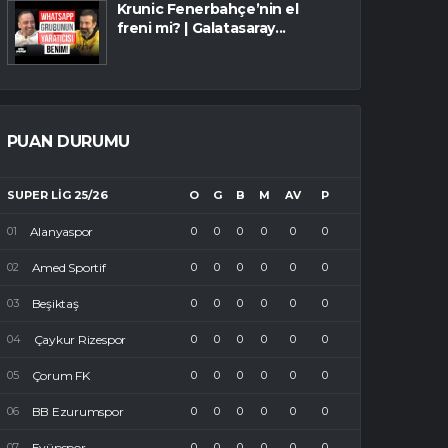
Krunic Fenerbahçe’nin el
freni mi? | Galatasaray...
PUAN DURUMU
SUPER LIG 25/26
O
G
B
M
AV
P
Alanyaspor
0
0
0
0
0
0
Amed Sportif
0
0
0
0
0
0
Beşiktaş
0
0
0
0
0
0
Çaykur Rizespor
0
0
0
0
0
0
Çorum FK
0
0
0
0
0
0
BB Ezurumspor
0
0
0
0
0
0
Eyüpspor
0
0
0
0
0
0