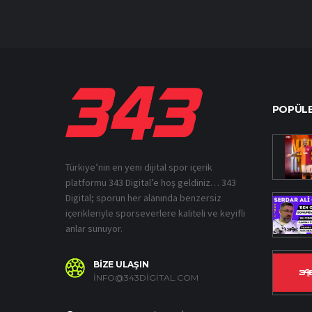
POPÜLE
Türkiye’nin en yeni dijital spor içerik
platformu 343 Digital’e hoş geldiniz… 343
Digital; sporun her alanında benzersiz
içerikleriyle sporseverlere kaliteli ve keyifli
anlar sunuyor.
BİZE ULAŞIN
INFO@343DIGITAL.COM