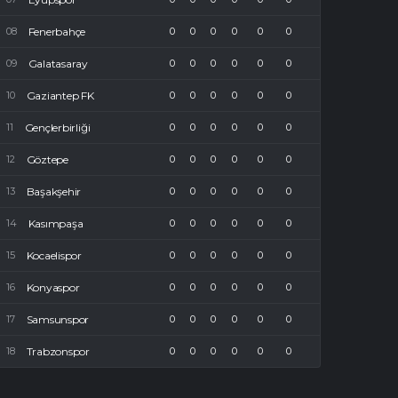
Fenerbahçe
0
0
0
0
0
0
Galatasaray
0
0
0
0
0
0
Gaziantep FK
0
0
0
0
0
0
Gençlerbirliği
0
0
0
0
0
0
Göztepe
0
0
0
0
0
0
Başakşehir
0
0
0
0
0
0
Kasımpaşa
0
0
0
0
0
0
Kocaelispor
0
0
0
0
0
0
Konyaspor
0
0
0
0
0
0
Samsunspor
0
0
0
0
0
0
Trabzonspor
0
0
0
0
0
0