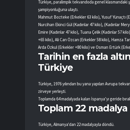
Türkiye, paralimpik tekvandoda genel klasmandaki ş
şampiyonluğuna ulaştı.
Mahmut Bozteke (Erkekler 63 kilo), Yusuf Yünaçtı (Erk
Nurcihan Ekinci Gül (Kadınlar 47 kilo), (Kadınlar Me
Emire (Kadınlar 47 kilo), Tuana Çelik (Kadınlar 57 kil
+65 kilo), Ali Can Özcan (Erkekler 58 kilo), Hamza Ta
Arda Özkul (Erkekler +80 kilo) ve Osman Ertürk (Erke
Tarihin en fazla alt
Türkiye
Türkiye, 1976 yılından bu yana yapılan Avrupa tekv
zirveye yerleşti.
Toplamda 64 madalyada kalan İspanya’yı geride bırak
Toplam 22 madalya
Türkiye, Almanya'dan 22 madalyayla döndü.