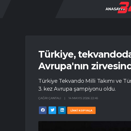
ANASAYFA
Türkiye, tekvandoda
Avrupa'nın zirvesin
Türkiye Tekvando Milli Takımı ve Tür
3. kez Avrupa şampiyonu oldu.
ÇAĞRI ÇANTALI
|
14 MAYIS 2026 22:45
LİNKİ KOPYALA