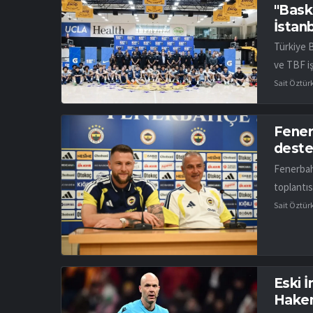
"Bask
İstan
Türkiye 
ve TBF iş
Sait Öztür
Fener
desteğ
Fenerbah
toplantıs
Sait Öztür
Eski 
Hakem