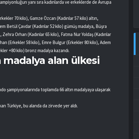
ampiyonluğun yanı sıra kadınlarda ve erkeklerde de Avrupa
ekler 70 kilo), Gamze Özcan (Kadınlar 57 kilo) altın,
ryem Betül Çavdar (Kadınlar 52 kilo) gümüş madalya, Büşra
o), Zehra Orhan (Kadınlar 65 kilo), Fatma Nur Yoldaş (Kadınlar
rhan (Erkekler 58 kilo), Emre Bulgur (Erkekler 80 kilo), Adem
kler +80 kilo) bronz madalya kazandı.
ın madalya alan ülkesi
ando şampiyonalarında toplamda 66 altın madalyaya ulaşarak
an Türkiye, bu alanda da zirvede yer aldı.