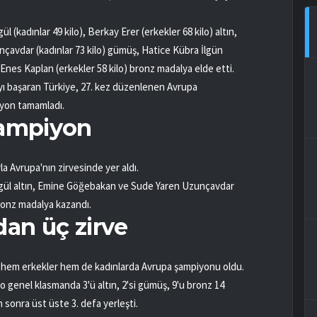
l (kadınlar 49 kilo), Berkay Erer (erkekler 68 kilo) altın,
çavdar (kadınlar 73 kilo) gümüş, Hatice Kübra İlgün
), Enes Kaplan (erkekler 58 kilo) bronz madalya elde etti.
yı başaran Türkiye, 27. kez düzenlenen Avrupa
iyon tamamladı.
şampiyon
la Avrupa'nın zirvesinde yer aldı.
Akgül altın, Emine Göğebakan ve Sude Yaren Uzunçavdar
ronz madalya kazandı.
an üç zirve
l hem erkekler hem de kadınlarda Avrupa şampiyonu oldu.
genel klasmanda 3'ü altın, 2'si gümüş, 9'u bronz 14
 sonra üst üste 3. defa yerleşti.