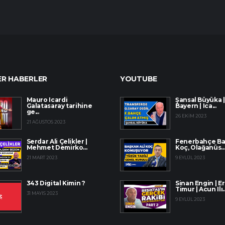
R HABERLER
YOUTUBE
Mauro Icardi
Şansal Büyüka |
Galatasaray tarihine
Bayern | Ica...
ge...
26 EKIM 2023
21 AĞUSTOS 2023
Serdar Ali Çelikler |
Fenerbahçe Baş
Mehmet Demirko...
Koç, Olağanüs..
21 MART 2023
9 EYLÜL 2023
343 Digital Kimin ?
Sinan Engin | E
Timur | Acun Ilı..
31 MAYIS 2023
9 EYLÜL 2023