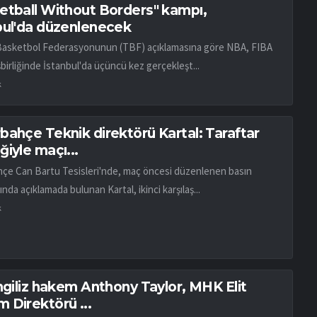
etball Without Borders" kampı,
bul'da düzenlenecek
Basketbol Federasyonunun (TBF) açıklamasına göre NBA, FIBA
birliğinde İstanbul'da üçüncü kez gerçekleşt...
k
bahçe Teknik direktörü Kartal: Taraftar
iyle maçı...
çe Can Bartu Tesisleri'nde, maç öncesi düzenlenen basın
ında açıklamada bulunan Kartal, ikinci karşılaş...
k
İngiliz hakem Anthony Taylor, MHK Elit
 Direktörü ...