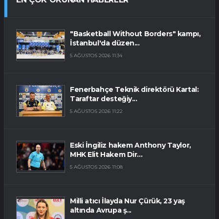
"Basketball Without Borders" kampı,
İstanbul'da düzen...
5 AĞUSTOS 2026 11:34
Fenerbahçe Teknik direktörü Kartal:
Taraftar desteğiy...
5 AĞUSTOS 2026 11:22
Eski İngiliz hakem Anthony Taylor,
MHK Elit Hakem Dir...
5 AĞUSTOS 2026 11:08
Milli atıcı İlayda Nur Çürük, 23 yaş
altında Avrupa ş...