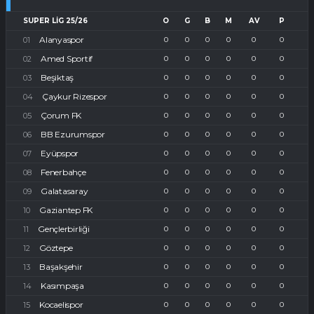
SUPER LIG 25/26
O
G
B
M
AV
P
Alanyaspor
0
0
0
0
0
0
Amed Sportif
0
0
0
0
0
0
Beşiktaş
0
0
0
0
0
0
Çaykur Rizespor
0
0
0
0
0
0
Çorum FK
0
0
0
0
0
0
BB Ezurumspor
0
0
0
0
0
0
Eyüpspor
0
0
0
0
0
0
Fenerbahçe
0
0
0
0
0
0
Galatasaray
0
0
0
0
0
0
Gaziantep FK
0
0
0
0
0
0
Gençlerbirliği
0
0
0
0
0
0
Göztepe
0
0
0
0
0
0
Başakşehir
0
0
0
0
0
0
Kasımpaşa
0
0
0
0
0
0
Kocaelispor
0
0
0
0
0
0