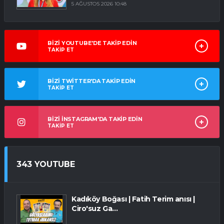
5 AĞUSTOS 2026 10:48
BİZİ YOUTUBE'DE TAKİP EDİN
TAKİP ET
BİZİ TWİTTER'DA TAKİP EDİN
TAKİP ET
BİZİ İNSTAGRAM'DA TAKİP EDİN
TAKİP ET
343 YOUTUBE
Kadıköy Boğası | Fatih Terim anısı |
Ciro'suz Ga...