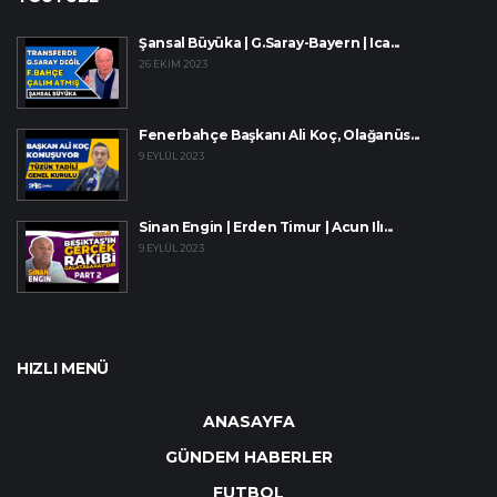
Şansal Büyüka | G.Saray-Bayern | Ica...
26 EKIM 2023
Fenerbahçe Başkanı Ali Koç, Olağanüs...
9 EYLÜL 2023
Sinan Engin | Erden Timur | Acun Ilı...
9 EYLÜL 2023
HIZLI MENÜ
ANASAYFA
GÜNDEM HABERLER
FUTBOL