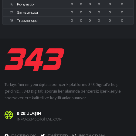
Konyaspor
0
0
0
0
0
0
Samsunspor
0
0
0
0
0
0
Trabzonspor
0
0
0
0
0
0
Türkiye’nin en yeni dijital spor içerik platformu 343 Digital’e hoş
geldiniz… 343 Digital; sporun her alanında benzersiz içerikleriyle
sporseverlere kaliteli ve keyifli anlar sunuyor.
BİZE ULAŞIN
INFO@343DIGITAL.COM
FACEBOOK
TWITTER
INSTAGRAM