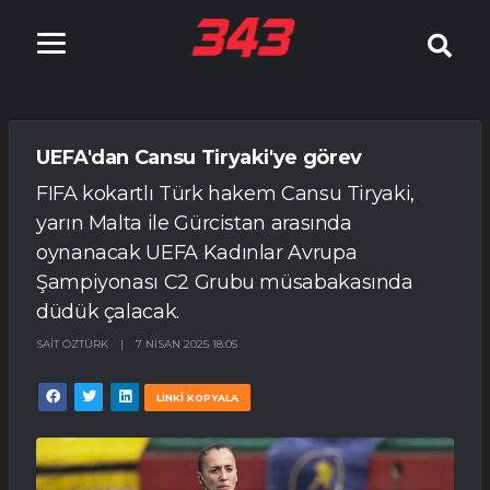
UEFA'dan Cansu Tiryaki'ye görev
FIFA kokartlı Türk hakem Cansu Tiryaki,
yarın Malta ile Gürcistan arasında
oynanacak UEFA Kadınlar Avrupa
Şampiyonası C2 Grubu müsabakasında
düdük çalacak.
SAIT ÖZTÜRK
|
7 NISAN 2025 18:05
LİNKİ KOPYALA