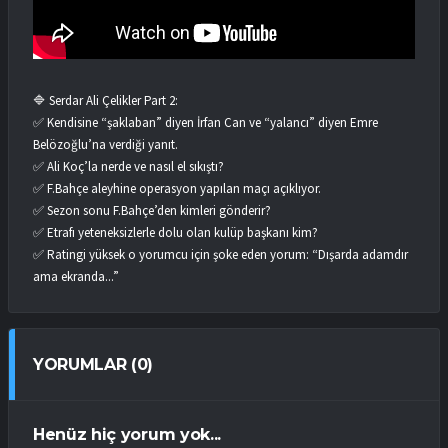
🔷 Serdar Ali Çelikler Part 2:
✅ Kendisine “şaklaban” diyen İrfan Can ve “yalancı” diyen Emre
Belözoğlu’na verdiği yanıt.
✅ Ali Koç’la nerde ve nasıl el sıkıştı?
✅ F.Bahçe aleyhine operasyon yapılan maçı açıklıyor.
✅ Sezon sonu F.Bahçe’den kimleri gönderir?
✅ Etrafı yeteneksizlerle dolu olan kulüp başkanı kim?
✅ Ratingi yüksek o yorumcu için şoke eden yorum: “Dışarda adamdır
ama ekranda...”
YORUMLAR (0)
Henüz hiç yorum yok...