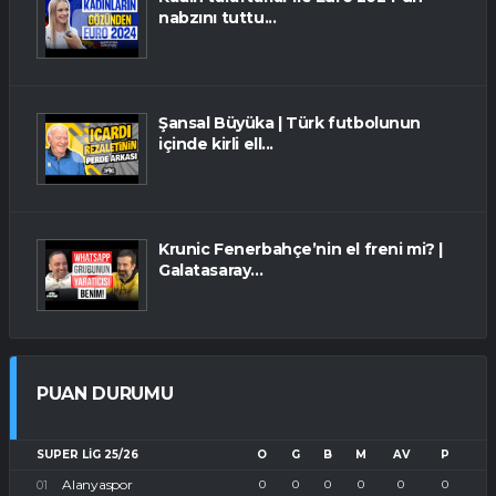
nabzını tuttu...
Şansal Büyüka | Türk futbolunun
içinde kirli ell...
Krunic Fenerbahçe’nin el freni mi? |
Galatasaray...
PUAN DURUMU
SUPER LIG 25/26
O
G
B
M
AV
P
Alanyaspor
0
0
0
0
0
0