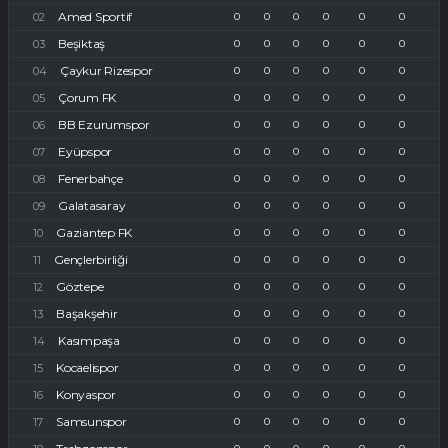
Amed Sportif
0
0
0
0
0
0
Beşiktaş
0
0
0
0
0
0
Çaykur Rizespor
0
0
0
0
0
0
Çorum FK
0
0
0
0
0
0
BB Ezurumspor
0
0
0
0
0
0
Eyüpspor
0
0
0
0
0
0
Fenerbahçe
0
0
0
0
0
0
Galatasaray
0
0
0
0
0
0
Gaziantep FK
0
0
0
0
0
0
Gençlerbirliği
0
0
0
0
0
0
Göztepe
0
0
0
0
0
0
Başakşehir
0
0
0
0
0
0
Kasımpaşa
0
0
0
0
0
0
Kocaelispor
0
0
0
0
0
0
Konyaspor
0
0
0
0
0
0
Samsunspor
0
0
0
0
0
0