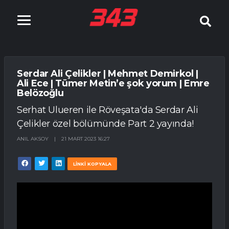
Serdar Ali Çelikler | Mehmet Demirkol |
Ali Ece | Tümer Metin’e şok yorum | Emre
Belözoğlu
Serhat Ulueren ile Röveşata'da Serdar Ali
Çelikler özel bölümünde Part 2 yayında!
ANIL AKSOY
|
21 MART 2023 16:27
LİNKİ KOPYALA