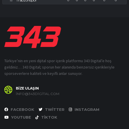
Trabzonspor
0
0
0
0
0
0
Türkiye’nin en yeni dijital spor içerik platformu 343 Digital’e hoş
geldiniz… 343 Digital; sporun her alanında benzersiz içerikleriyle
sporseverlere kaliteli ve keyifli anlar sunuyor.
BİZE ULAŞIN
INFO@343DIGITAL.COM
FACEBOOK
TWITTER
INSTAGRAM
YOUTUBE
TIKTOK