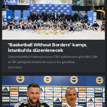
"Basketball Without Borders" kampı,
İstanbul'da düzenlenecek
Türkiye Basketbol Federasyonunun (TBF) açıklamasına göre NBA, FIBA
ve TBF işbirliğinde İstanbul'da üçüncü kez gerçekleşt...
Sait Öztürk