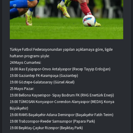
Türkiye Futbol Federasyonundan yapılan açıklamaya göre, ligde
haftanın programı şöyle:
24 Mayıs Cumartesi:
16.00 ikas Eyüpspor-Onvo Antalyaspor (Recep Tayyip Erdoğan)
19.00 Gaziantep FK-Kasımpaşa (Gaziantep)
19.00 Göztepe-Galatasaray (Gürsel Aksel)
25 Mayıs Pazar:
19.00 Bellona Kayserispor- Sipay Bodrum FK (RHG Enertürk Enerji)
19.00 TÜMOSAN Konyaspor-Corendon Alanyaspor (MEDAŞ Konya
Büyükşehir)
19.00 RAMS Başakşehir-Adana Demirspor (Başakşehir Fatih Terim)
19.00 Trabzonspor-Reeder Samsunspor (Papara Park)
19.00 Beşiktaş-Çaykur Rizespor (Beşiktaş Park)