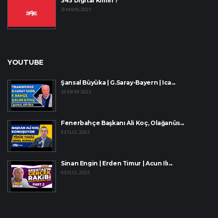
343 Digital Kimin ?
31 MAYIS 2023
YOUTUBE
Şansal Büyüka | G.Saray-Bayern | Ica...
26 EKIM 2023
Fenerbahçe Başkanı Ali Koç, Olağanüs...
9 EYLÜL 2023
Sinan Engin | Erden Timur | Acun Ilı...
9 EYLÜL 2023