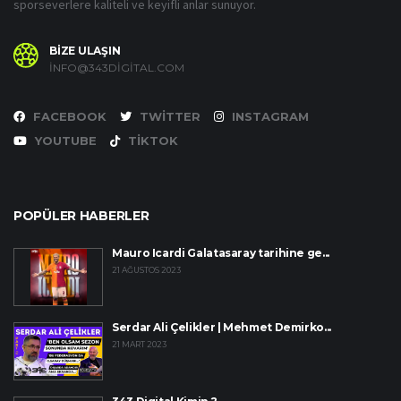
sporseverlere kaliteli ve keyifli anlar sunuyor.
BİZE ULAŞIN
INFO@343DIGITAL.COM
FACEBOOK
TWITTER
INSTAGRAM
YOUTUBE
TIKTOK
POPÜLER HABERLER
Mauro Icardi Galatasaray tarihine ge...
21 AĞUSTOS 2023
Serdar Ali Çelikler | Mehmet Demirko...
21 MART 2023