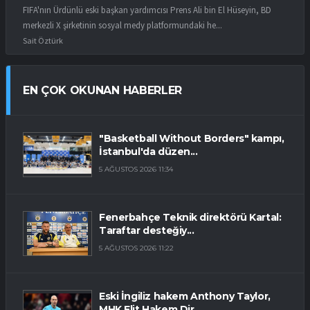
FIFA'nın Ürdünlü eski başkan yardımcısı Prens Ali bin El Hüseyin, BD
merkezli X şirketinin sosyal medy platformundaki he...
Sait Öztürk
EN ÇOK OKUNAN HABERLER
"Basketball Without Borders" kampı,
İstanbul'da düzen...
5 AĞUSTOS 2026 11:34
Fenerbahçe Teknik direktörü Kartal:
Taraftar desteğiy...
5 AĞUSTOS 2026 11:22
Eski İngiliz hakem Anthony Taylor,
MHK Elit Hakem Dir...