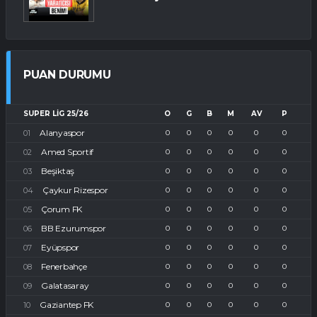
PUAN DURUMU
SUPER LIG 25/26
O
G
B
M
AV
P
Alanyaspor
0
0
0
0
0
0
Amed Sportif
0
0
0
0
0
0
Beşiktaş
0
0
0
0
0
0
Çaykur Rizespor
0
0
0
0
0
0
Çorum FK
0
0
0
0
0
0
BB Ezurumspor
0
0
0
0
0
0
Eyüpspor
0
0
0
0
0
0
Fenerbahçe
0
0
0
0
0
0
Galatasaray
0
0
0
0
0
0
Gaziantep FK
0
0
0
0
0
0