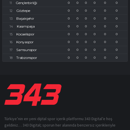
Gençlerbirliği
0
0
0
0
0
0
Göztepe
0
0
0
0
0
0
Başakşehir
0
0
0
0
0
0
Kasımpaşa
0
0
0
0
0
0
Kocaelispor
0
0
0
0
0
0
Konyaspor
0
0
0
0
0
0
Samsunspor
0
0
0
0
0
0
Trabzonspor
0
0
0
0
0
0
Türkiye’nin en yeni dijital spor içerik platformu 343 Digital’e hoş
geldiniz… 343 Digital; sporun her alanında benzersiz içerikleriyle