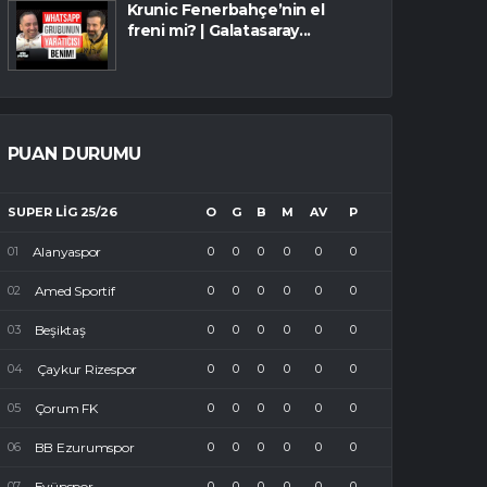
Krunic Fenerbahçe’nin el
freni mi? | Galatasaray...
PUAN DURUMU
SUPER LIG 25/26
O
G
B
M
AV
P
Alanyaspor
0
0
0
0
0
0
Amed Sportif
0
0
0
0
0
0
Beşiktaş
0
0
0
0
0
0
Çaykur Rizespor
0
0
0
0
0
0
Çorum FK
0
0
0
0
0
0
BB Ezurumspor
0
0
0
0
0
0
Eyüpspor
0
0
0
0
0
0