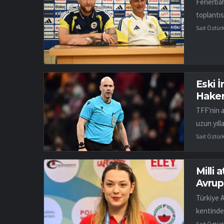
Fenerbah
toplantıs
Sait Öztür
Eski 
Hakem
TFF'nin 
uzun yıll
Sait Öztür
Milli 
Avrup
Türkiye 
kentinde
Sait Öztür