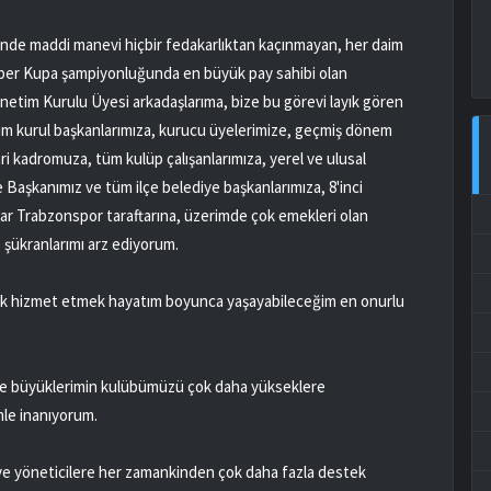
sinde maddi manevi hiçbir fedakarlıktan kaçınmayan, her daim
üper Kupa şampiyonluğunda en büyük pay sahibi olan
önetim Kurulu Üyesi arkadaşlarıma, bize bu görevi layık gören
m kurul başkanlarımıza, kurucu üyelerimize, geçmiş dönem
ri kadromuza, tüm kulüp çalışanlarımıza, yerel ve ulusal
 Başkanımız ve tüm ilçe belediye başkanlarımıza, 8'inci
r Trabzonspor taraftarına, üzerimde çok emekleri olan
 şükranlarımı arz ediyorum.
rak hizmet etmek hayatım boyunca yaşayabileceğim en onurlu
ve büyüklerimin kulübümüzü çok daha yükseklere
mle inanıyorum.
e yöneticilere her zamankinden çok daha fazla destek