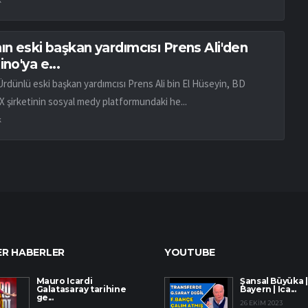
ın eski başkan yardımcısı Prens Ali'den
ino'ya e...
Ürdünlü eski başkan yardımcısı Prens Ali bin El Hüseyin, BD
X şirketinin sosyal medy platformundaki he...
k
R HABERLER
YOUTUBE
Mauro Icardi
Şansal Büyüka |
Galatasaray tarihine
Bayern | Ica...
ge...
26 EKIM 2023