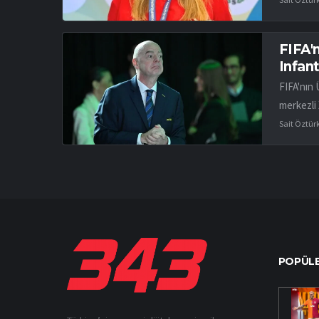
FIFA'n
Infant
FIFA'nın 
merkezli 
Sait Öztür
POPÜLE