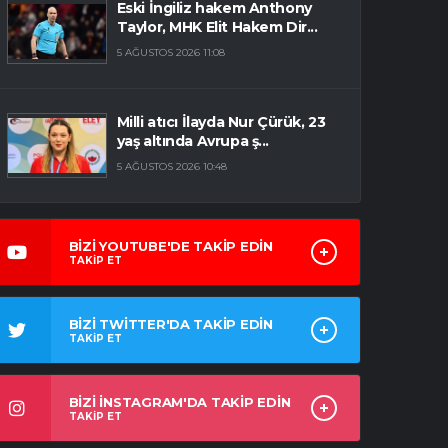
Eski İngiliz hakem Anthony
Taylor, MHK Elit Hakem Dir...
5 AĞUSTOS 2026 11:08
Milli atıcı İlayda Nur Çürük, 23
yaş altında Avrupa ş...
5 AĞUSTOS 2026 10:48
BİZİ YOUTUBE'DE TAKİP EDİN
TAKİP ET
BİZİ TWİTTER'DA TAKİP EDİN
TAKİP ET
BİZİ İNSTAGRAM'DA TAKİP EDİN
TAKİP ET