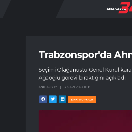
ANASAYFA
Trabzonspor'da Ahme
Seçimi Olağanüstü Genel Kurul kara
Ağaoğlu görevi bıraktığını açıkladı.
ANIL AKSOY
|
3 MART 2023 11:08
LİNKİ KOPYALA