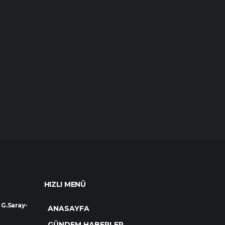
HIZLI MENÜ
 G.Saray-
ANASAYFA
GÜNDEM HABERLER