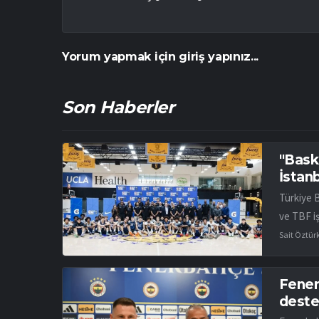
Yorum yapmak için giriş yapınız...
Son Haberler
"Bask
İstan
Türkiye 
ve TBF iş
Sait Öztür
Fener
desteğ