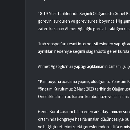
18-19 Mart tarihlerinde Seçimli Olağanüstü Genel Kur
görevini sürdüren ve görev süresi boyunca 1 lig şa
zaferi kazanan Ahmet Ağaoğlu görevi bıraktığını res
Trabzonspor'un resmi internet sitesinden yaptığı 
ayrılıkları nedeniyle seçimli olağanüstü genel kurula g
Ahmet Ağaoğlu'nun yaptığı açıklamanın tamamı şu şe
"Kamuoyuna açıklama yapmış olduğumuz Yönetim Kurul
Yönetim Kurulumuz 2 Mart 2023 tarihinde Olağanüstü 
Öncelikle alınan bu kararın kulübümüze ve camiamıza
Genel Kurul kararını talep eden arkadaşlarımızın sürec
ortamında kongreye hazırlanmaları düşüncesiyle bu
ve bağlı şirketlerimizdeki görevlerimden istifa etm