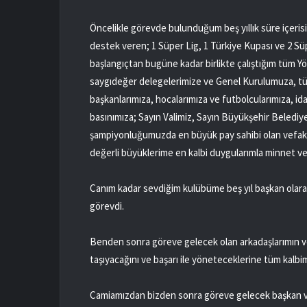
Öncelikle görevde bulunduğum beş yıllık süre içeri
destek veren; 1 Süper Lig, 1 Türkiye Kupası ve 2 S
başlangıçtan bugüne kadar birlikte çalıştığım tüm Y
saygıdeğer delegelerimize ve Genel Kurulumuza, tü
başkanlarımıza, hocalarımıza ve futbolcularımıza, ida
basınımıza; Sayın Valimiz, Sayın Büyükşehir Belediye
şampiyonluğumuzda en büyük pay sahibi olan vefaka
değerli büyüklerime en kalbi duygularımla minnet ve
Canım kadar sevdiğim kulübüme beş yıl başkan ola
görevdi.
Benden sonra göreve gelecek olan arkadaşlarımın 
taşıyacağını ve başarı ile yöneteceklerine tüm kalbi
Camiamızdan bizden sonra göreve gelecek başkan v