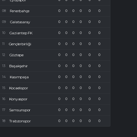
Fenerbahçe
0
0
0
0
0
0
Galatasaray
0
0
0
0
0
0
Gaziantep FK
0
0
0
0
0
0
Gençlerbirliği
0
0
0
0
0
0
Göztepe
0
0
0
0
0
0
Başakşehir
0
0
0
0
0
0
Kasımpaşa
0
0
0
0
0
0
Kocaelispor
0
0
0
0
0
0
Konyaspor
0
0
0
0
0
0
Samsunspor
0
0
0
0
0
0
Trabzonspor
0
0
0
0
0
0