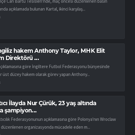
çe Can Bartu Tesisleri'nde, maç öncesi düzenlenen basın
ında açıklamada bulunan Kartal, ikinci karşılaş...
k
İngiliz hakem Anthony Taylor, MHK Elit
 Direktörü ...
açıklamasına göre İngiltere Futbol Federasyonu bünyesinde
ar üst düzey hakem olarak görev yapan Anthony...
k
atıcı İlayda Nur Çürük, 23 yaş altında
a şampiyon...
Atıcılık Federasyonunun açıklamasına göre Polonya'nın Wroclaw
 düzenlenen organizasyonda mücadele eden m...
k