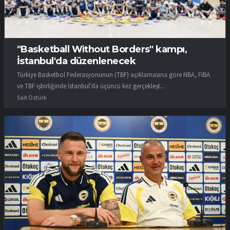
"Basketball Without Borders" kampı,
İstanbul'da düzenlenecek
Türkiye Basketbol Federasyonunun (TBF) açıklamasına göre NBA, FIBA
ve TBF işbirliğinde İstanbul'da üçüncü kez gerçekleşt...
Sait Öztürk