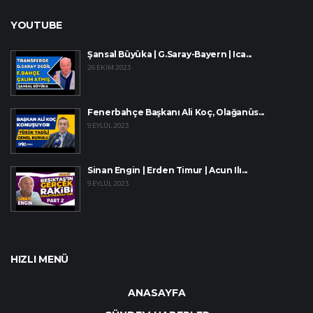
YOUTUBE
Şansal Büyüka | G.Saray-Bayern | Ica...
26 EKIM 2023
Fenerbahçe Başkanı Ali Koç, Olağanüs...
9 EYLÜL 2023
Sinan Engin | Erden Timur | Acun Ilı...
9 EYLÜL 2023
HIZLI MENÜ
ANASAYFA