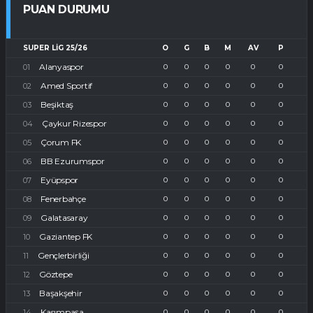
PUAN DURUMU
SUPER LIG 25/26
O
G
B
M
AV
P
Alanyaspor
0
0
0
0
0
0
Amed Sportif
0
0
0
0
0
0
Beşiktaş
0
0
0
0
0
0
Çaykur Rizespor
0
0
0
0
0
0
Çorum FK
0
0
0
0
0
0
BB Ezurumspor
0
0
0
0
0
0
Eyüpspor
0
0
0
0
0
0
Fenerbahçe
0
0
0
0
0
0
Galatasaray
0
0
0
0
0
0
Gaziantep FK
0
0
0
0
0
0
Gençlerbirliği
0
0
0
0
0
0
Göztepe
0
0
0
0
0
0
Başakşehir
0
0
0
0
0
0
Kasımpaşa
0
0
0
0
0
0