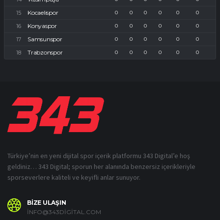
Kocaelispor
0
0
0
0
0
0
Konyaspor
0
0
0
0
0
0
Samsunspor
0
0
0
0
0
0
Trabzonspor
0
0
0
0
0
0
Türkiye’nin en yeni dijital spor içerik platformu 343 Digital’e hoş
geldiniz… 343 Digital; sporun her alanında benzersiz içerikleriyle
sporseverlere kaliteli ve keyifli anlar sunuyor.
BİZE ULAŞIN
INFO@343DIGITAL.COM