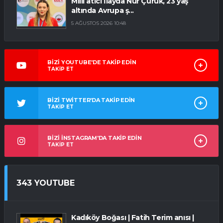
Milli atıcı İlayda Nur Çürük, 23 yaş
altında Avrupa ş...
5 AĞUSTOS 2026 10:48
BİZİ YOUTUBE'DE TAKİP EDİN
TAKİP ET
BİZİ TWİTTER'DA TAKİP EDİN
TAKİP ET
BİZİ İNSTAGRAM'DA TAKİP EDİN
TAKİP ET
343 YOUTUBE
Kadıköy Boğası | Fatih Terim anısı |