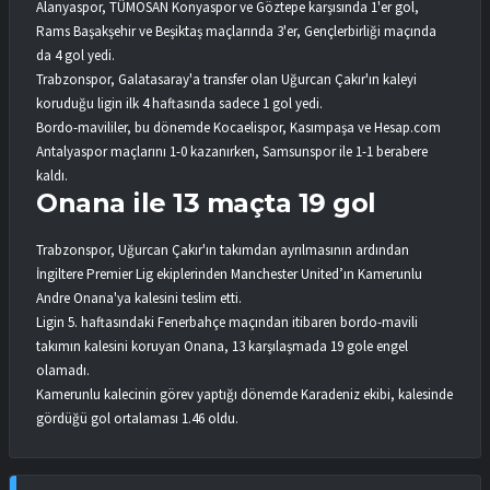
Alanyaspor, TÜMOSAN Konyaspor ve Göztepe karşısında 1'er gol,
Rams Başakşehir ve Beşiktaş maçlarında 3'er, Gençlerbirliği maçında
da 4 gol yedi.
Trabzonspor, Galatasaray'a transfer olan Uğurcan Çakır'ın kaleyi
koruduğu ligin ilk 4 haftasında sadece 1 gol yedi.
Bordo-mavililer, bu dönemde Kocaelispor, Kasımpaşa ve Hesap.com
Antalyaspor maçlarını 1-0 kazanırken, Samsunspor ile 1-1 berabere
kaldı.
Onana ile 13 maçta 19 gol
Trabzonspor, Uğurcan Çakır'ın takımdan ayrılmasının ardından
İngiltere Premier Lig ekiplerinden Manchester United’ın Kamerunlu
Andre Onana'ya kalesini teslim etti.
Ligin 5. haftasındaki Fenerbahçe maçından itibaren bordo-mavili
takımın kalesini koruyan Onana, 13 karşılaşmada 19 gole engel
olamadı.
Kamerunlu kalecinin görev yaptığı dönemde Karadeniz ekibi, kalesinde
gördüğü gol ortalaması 1.46 oldu.