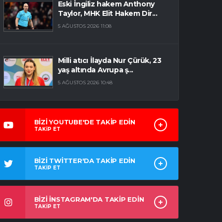
Eski İngiliz hakem Anthony
Taylor, MHK Elit Hakem Dir...
5 AĞUSTOS 2026 11:08
Milli atıcı İlayda Nur Çürük, 23
yaş altında Avrupa ş...
5 AĞUSTOS 2026 10:48
BİZİ YOUTUBE'DE TAKİP EDİN
TAKİP ET
BİZİ TWİTTER'DA TAKİP EDİN
TAKİP ET
BİZİ İNSTAGRAM'DA TAKİP EDİN
TAKİP ET