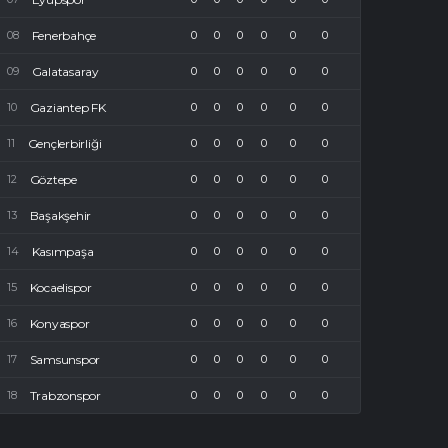
Fenerbahçe
0
0
0
0
0
0
Galatasaray
0
0
0
0
0
0
Gaziantep FK
0
0
0
0
0
0
Gençlerbirliği
0
0
0
0
0
0
Göztepe
0
0
0
0
0
0
Başakşehir
0
0
0
0
0
0
Kasımpaşa
0
0
0
0
0
0
Kocaelispor
0
0
0
0
0
0
Konyaspor
0
0
0
0
0
0
Samsunspor
0
0
0
0
0
0
Trabzonspor
0
0
0
0
0
0