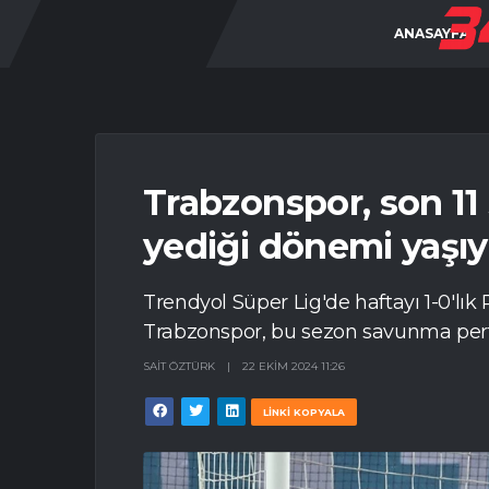
ANASAYFA
Trabzonspor, son 11
yediği dönemi yaşıy
Trendyol Süper Lig'de haftayı 1-0'lı
Trabzonspor, bu sezon savunma perfo
SAIT ÖZTÜRK
|
22 EKIM 2024 11:26
LİNKİ KOPYALA