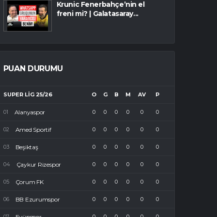
Krunic Fenerbahçe’nin el
freni mi? | Galatasaray...
PUAN DURUMU
SUPER LIG 25/26
O
G
B
M
AV
P
Alanyaspor
0
0
0
0
0
0
Amed Sportif
0
0
0
0
0
0
Beşiktaş
0
0
0
0
0
0
Çaykur Rizespor
0
0
0
0
0
0
Çorum FK
0
0
0
0
0
0
BB Ezurumspor
0
0
0
0
0
0
Eyüpspor
0
0
0
0
0
0