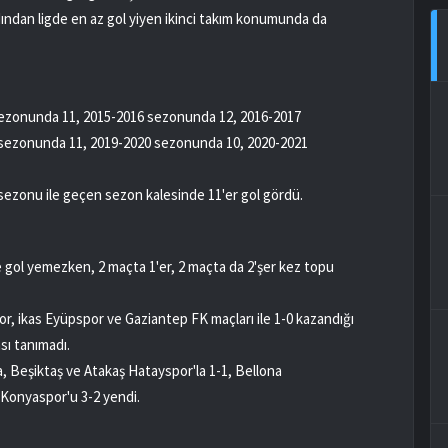
dından ligde en az gol yiyen ikinci takım konumunda da
5 sezonunda 11, 2015-2016 sezonunda 12, 2016-2017
sezonunda 11, 2019-2020 sezonunda 10, 2020-2021
sezonu ile geçen sezon kalesinde 11'er gol gördü.
 gol yemezken, 2 maçta 1'er, 2 maçta da 2'şer kez topu
r, ikas Eyüpspor ve Gaziantep FK maçları ile 1-0 kazandığı
sı tanımadı.
a, Beşiktaş ve Atakaş Hatayspor'la 1-1, Bellona
 Konyaspor'u 3-2 yendi.