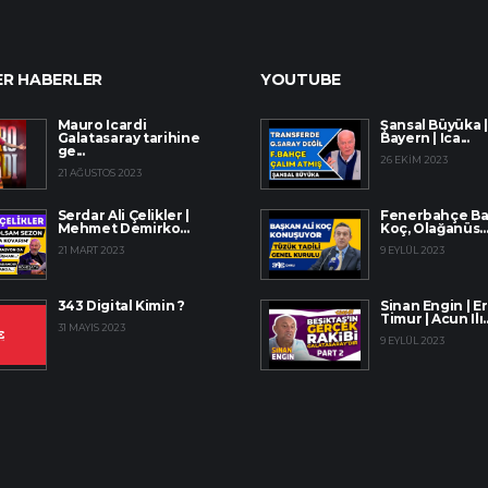
R HABERLER
YOUTUBE
Mauro Icardi
Şansal Büyüka |
Galatasaray tarihine
Bayern | Ica...
ge...
26 EKIM 2023
21 AĞUSTOS 2023
Serdar Ali Çelikler |
Fenerbahçe Baş
Mehmet Demirko...
Koç, Olağanüs..
21 MART 2023
9 EYLÜL 2023
343 Digital Kimin ?
Sinan Engin | E
Timur | Acun Ilı..
31 MAYIS 2023
9 EYLÜL 2023