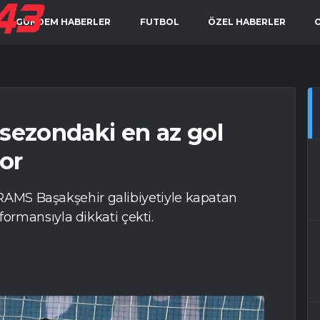
GÜNDEM HABERLER
FUTBOL
ÖZEL HABERLER
 sezondaki en az gol
or
k RAMS Başakşehir galibiyetiyle kapatan
rmansıyla dikkati çekti.