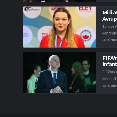
Milli 
Avrup
Türkiye 
kentinde
Sait Öztür
FIFA'n
Infant
FIFA'nın 
merkezli 
Sait Öztür