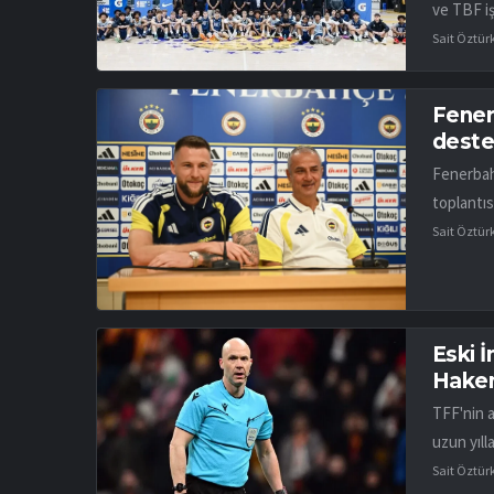
ve TBF iş
Sait Öztür
Fener
desteğ
Fenerbah
toplantıs
Sait Öztür
Eski 
Hakem
TFF'nin 
uzun yıll
Sait Öztür