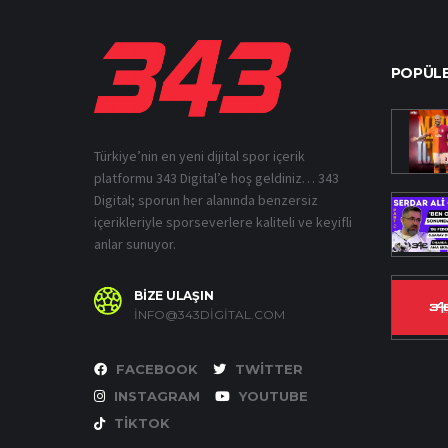
POPÜLE
Türkiye’nin en yeni dijital spor içerik
platformu 343 Digital’e hoş geldiniz… 343
Digital; sporun her alanında benzersiz
içerikleriyle sporseverlere kaliteli ve keyifli
anlar sunuyor.
BİZE ULAŞIN
INFO@343DIGITAL.COM
FACEBOOK
TWITTER
INSTAGRAM
YOUTUBE
TIKTOK