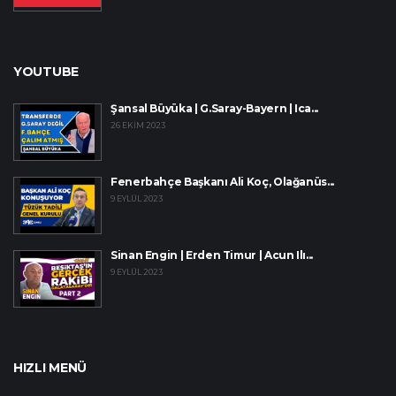
YOUTUBE
Şansal Büyüka | G.Saray-Bayern | Ica...
26 EKIM 2023
Fenerbahçe Başkanı Ali Koç, Olağanüs...
9 EYLÜL 2023
Sinan Engin | Erden Timur | Acun Ilı...
9 EYLÜL 2023
HIZLI MENÜ