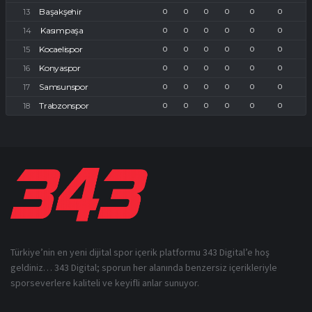
Başakşehir
0
0
0
0
0
0
Kasımpaşa
0
0
0
0
0
0
Kocaelispor
0
0
0
0
0
0
Konyaspor
0
0
0
0
0
0
Samsunspor
0
0
0
0
0
0
Trabzonspor
0
0
0
0
0
0
Türkiye’nin en yeni dijital spor içerik platformu 343 Digital’e hoş
geldiniz… 343 Digital; sporun her alanında benzersiz içerikleriyle
sporseverlere kaliteli ve keyifli anlar sunuyor.