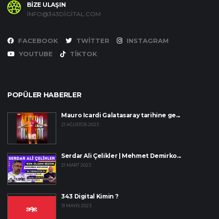
BİZE ULAŞIN
INFO@343DIGITAL.COM
FACEBOOK
TWITTER
INSTAGRAM
YOUTUBE
TIKTOK
POPÜLER HABERLER
Mauro Icardi Galatasaray tarihine ge...
21 AĞUSTOS 2023
Serdar Ali Çelikler | Mehmet Demirko...
21 MART 2023
343 Digital Kimin ?
31 MAYIS 2023