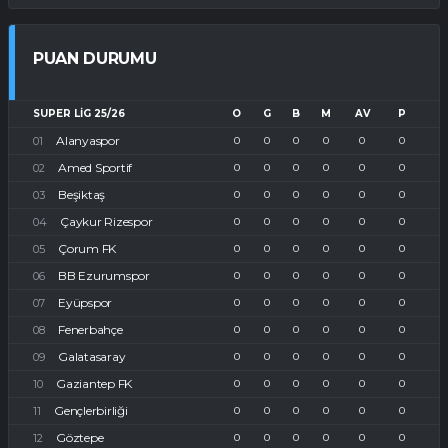
PUAN DURUMU
SUPER LIG 25/26
O
G
B
M
AV
P
Alanyaspor
0
0
0
0
0
0
Amed Sportif
0
0
0
0
0
0
Beşiktaş
0
0
0
0
0
0
Çaykur Rizespor
0
0
0
0
0
0
Çorum FK
0
0
0
0
0
0
BB Ezurumspor
0
0
0
0
0
0
Eyüpspor
0
0
0
0
0
0
Fenerbahçe
0
0
0
0
0
0
Galatasaray
0
0
0
0
0
0
Gaziantep FK
0
0
0
0
0
0
Gençlerbirliği
0
0
0
0
0
0
Göztepe
0
0
0
0
0
0