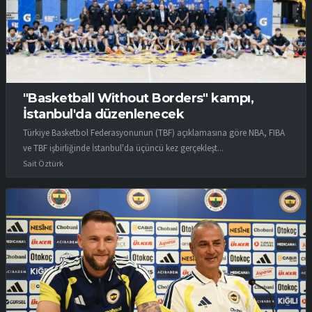
"Basketball Without Borders" kampı,
İstanbul'da düzenlenecek
Türkiye Basketbol Federasyonunun (TBF) açıklamasına göre NBA, FIBA
ve TBF işbirliğinde İstanbul'da üçüncü kez gerçekleşt...
Sait Öztürk