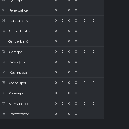
Fenerbahçe
0
0
0
0
0
0
Galatasaray
0
0
0
0
0
0
Gaziantep FK
0
0
0
0
0
0
Gençlerbirliği
0
0
0
0
0
0
Göztepe
0
0
0
0
0
0
Başakşehir
0
0
0
0
0
0
Kasımpaşa
0
0
0
0
0
0
Kocaelispor
0
0
0
0
0
0
Konyaspor
0
0
0
0
0
0
Samsunspor
0
0
0
0
0
0
Trabzonspor
0
0
0
0
0
0