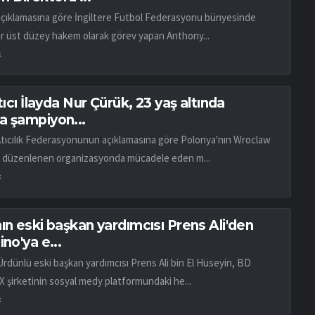
açıklamasına göre İngiltere Futbol Federasyonu bünyesinde
ar üst düzey hakem olarak görev yapan Anthony...
k
atıcı İlayda Nur Çürük, 23 yaş altında
a şampiyon...
Atıcılık Federasyonunun açıklamasına göre Polonya'nın Wroclaw
 düzenlenen organizasyonda mücadele eden m...
k
ın eski başkan yardımcısı Prens Ali'den
ino'ya e...
Ürdünlü eski başkan yardımcısı Prens Ali bin El Hüseyin, BD
X şirketinin sosyal medy platformundaki he...
k