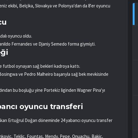
niz ekibi, Belçika, Slovakya ve Polonya'dan da 8'er oyuncu
cu
dalı oyuncu oldu.
vanildo Fernandes ve Djaniy Semedo forma giymişti.
eği
e futbol oynayan sağ bekleri kadroya kattı.
 Bosingwa ve Pedro Malheiro başarıyla sağ bek mevkisinde
rdından bu boşluğu yine Portekiz liginden Wagner Pina'yı
ncı oyuncu transferi
aşkan Ertuğrul Doğan döneminde 24 yabancı oyuncu transfer
kovic, Teklic, Fountas, Mendy, Pepe, Onuachu, Bakic,