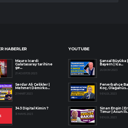
R HABERLER
YOUTUBE
Mauro Icardi
Şansal Büyüka |
Galatasaray tarihine
Bayern | Ica...
ge...
26 EKIM 2023
21 AĞUSTOS 2023
Serdar Ali Çelikler |
Fenerbahçe Baş
Mehmet Demirko...
Koç, Olağanüs..
21 MART 2023
9 EYLÜL 2023
343 Digital Kimin ?
Sinan Engin | E
Timur | Acun Ilı..
31 MAYIS 2023
9 EYLÜL 2023