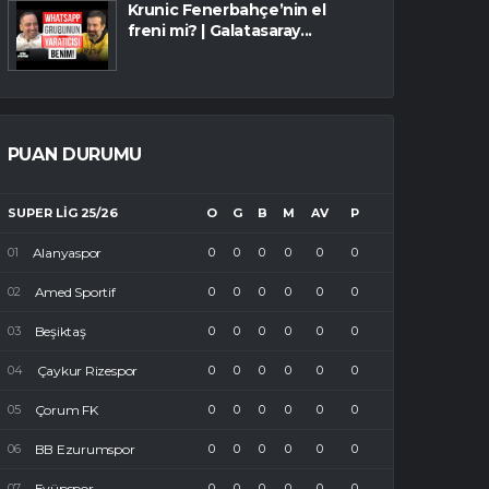
Krunic Fenerbahçe’nin el
freni mi? | Galatasaray...
PUAN DURUMU
SUPER LIG 25/26
O
G
B
M
AV
P
Alanyaspor
0
0
0
0
0
0
Amed Sportif
0
0
0
0
0
0
Beşiktaş
0
0
0
0
0
0
Çaykur Rizespor
0
0
0
0
0
0
Çorum FK
0
0
0
0
0
0
BB Ezurumspor
0
0
0
0
0
0
Eyüpspor
0
0
0
0
0
0