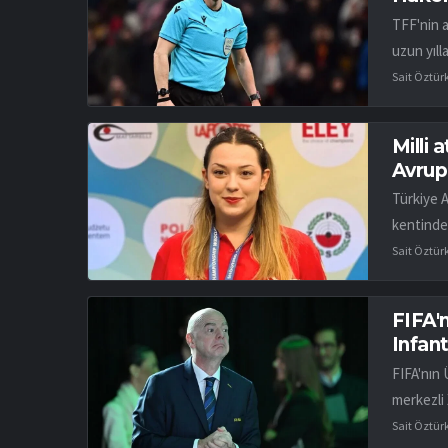
TFF'nin 
uzun yıll
Sait Öztür
Milli 
Avrup
Türkiye 
kentinde
Sait Öztür
FIFA'n
Infant
FIFA'nın 
merkezli 
Sait Öztür