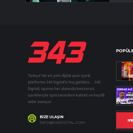
POPÜLE
Türkiye’nin en yeni dijital spor içerik
platformu 343 Digital’e hoş geldiniz… 343
Digital; sporun her alanında benzersiz
içerikleriyle sporseverlere kaliteli ve keyifli
anlar sunuyor.
BİZE ULAŞIN
INFO@343DIGITAL.COM