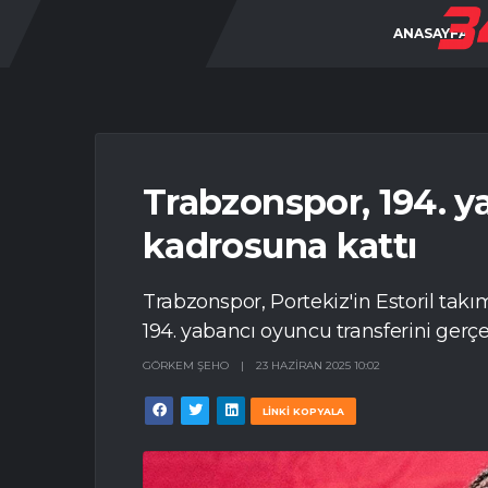
ANASAYFA
Trabzonspor, 194. 
kadrosuna kattı
Trabzonspor, Portekiz'in Estoril tak
194. yabancı oyuncu transferini gerçek
GÖRKEM ŞEHO
|
23 HAZIRAN 2025 10:02
LİNKİ KOPYALA