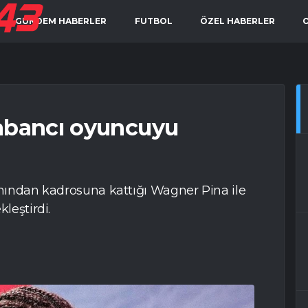
GÜNDEM HABERLER
FUTBOL
ÖZEL HABERLER
yabancı oyuncuyu
ımından kadrosuna kattığı Wagner Pina ile
leştirdi.