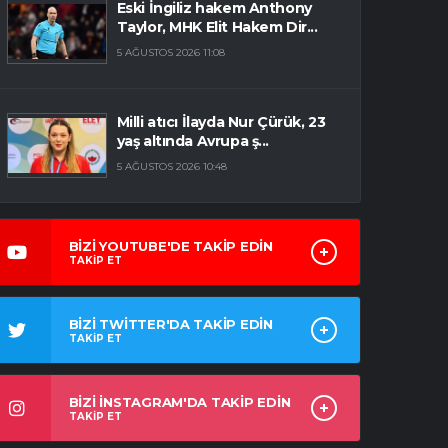
Eski İngiliz hakem Anthony
Taylor, MHK Elit Hakem Dir...
5 AĞUSTOS 2026 11:08
Milli atıcı İlayda Nur Çürük, 23
yaş altında Avrupa ş...
5 AĞUSTOS 2026 10:48
BİZİ YOUTUBE'DE TAKİP EDİN
TAKİP ET
BİZİ TWİTTER'DA TAKİP EDİN
TAKİP ET
BİZİ İNSTAGRAM'DA TAKİP EDİN
TAKİP ET