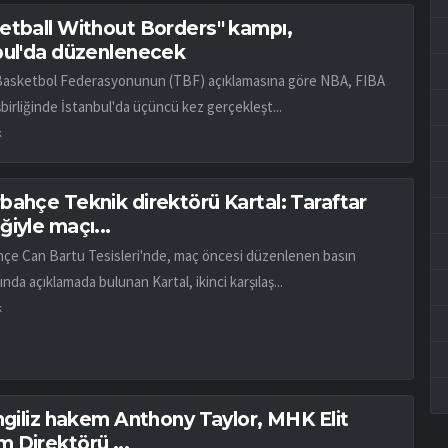
etball Without Borders" kampı,
bul'da düzenlenecek
Basketbol Federasyonunun (TBF) açıklamasına göre NBA, FIBA
birliğinde İstanbul'da üçüncü kez gerçekleşt...
k
bahçe Teknik direktörü Kartal: Taraftar
iyle maçı...
çe Can Bartu Tesisleri'nde, maç öncesi düzenlenen basın
ında açıklamada bulunan Kartal, ikinci karşılaş...
k
İngiliz hakem Anthony Taylor, MHK Elit
 Direktörü ...