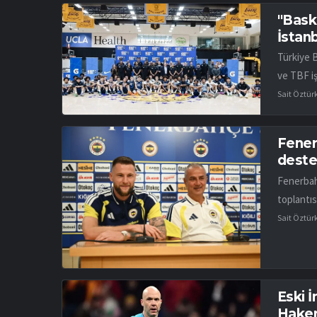
"Bask
İstan
Türkiye 
ve TBF iş
Sait Öztür
Fener
desteğ
Fenerbah
toplantıs
Sait Öztür
Eski 
Hakem