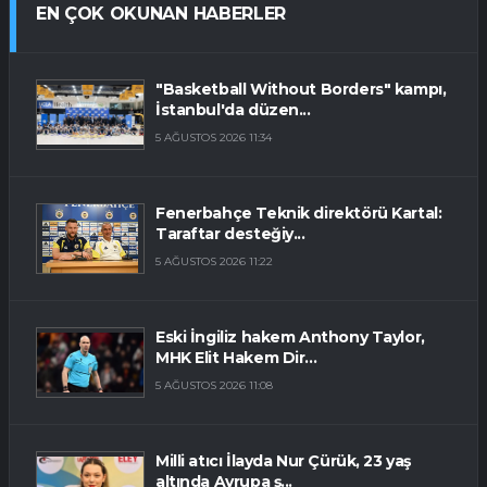
EN ÇOK OKUNAN HABERLER
"Basketball Without Borders" kampı,
İstanbul'da düzen...
5 AĞUSTOS 2026 11:34
Fenerbahçe Teknik direktörü Kartal:
Taraftar desteğiy...
5 AĞUSTOS 2026 11:22
Eski İngiliz hakem Anthony Taylor,
MHK Elit Hakem Dir...
5 AĞUSTOS 2026 11:08
Milli atıcı İlayda Nur Çürük, 23 yaş
altında Avrupa ş...