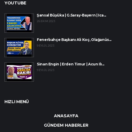
YOUTUBE
Şansal Büyüka | G.Saray-Bayern | Ica...
26 EKIM 2023
Fenerbahçe Başkanı Ali Koç, Olağanüs...
9 EYLÜL 2023
Sinan Engin | Erden Timur | Acun Ilı...
9 EYLÜL 2023
HIZLI MENÜ
ANASAYFA
GÜNDEM HABERLER