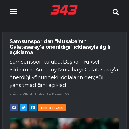
Samsunspor'dan "Musaba'nın
Galatasaray'a önerildiği" iddiasıyla ilgili
açıklama
Samsunspor Kulübü, Başkan Yüksel
Yıldırım’ın Anthony Musaba’yı Galatasaray’a
önerdiği yönündeki iddiaların gerçeği
yansıtmadığını açıkladı.
ÇAĞRI ÇANTALI
|
26 ARALIK 2025 11:04
LİNKİ KOPYALA