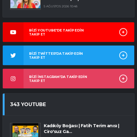
5 AĞUSTOS 2026 10:48
BİZİ YOUTUBE'DE TAKİP EDİN
TAKİP ET
BİZİ TWİTTER'DA TAKİP EDİN
TAKİP ET
BİZİ İNSTAGRAM'DA TAKİP EDİN
TAKİP ET
343 YOUTUBE
Kadıköy Boğası | Fatih Terim anısı |
Ciro'suz Ga...