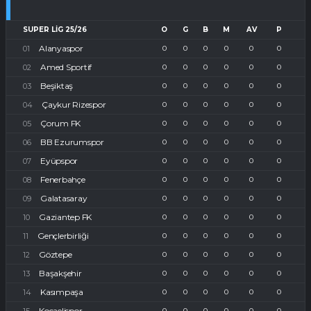
SUPER LIG 25/26
O
G
B
M
AV
P
Alanyaspor
0
0
0
0
0
0
Amed Sportif
0
0
0
0
0
0
Beşiktaş
0
0
0
0
0
0
Çaykur Rizespor
0
0
0
0
0
0
Çorum FK
0
0
0
0
0
0
BB Ezurumspor
0
0
0
0
0
0
Eyüpspor
0
0
0
0
0
0
Fenerbahçe
0
0
0
0
0
0
Galatasaray
0
0
0
0
0
0
Gaziantep FK
0
0
0
0
0
0
Gençlerbirliği
0
0
0
0
0
0
Göztepe
0
0
0
0
0
0
Başakşehir
0
0
0
0
0
0
Kasımpaşa
0
0
0
0
0
0
Kocaelispor
0
0
0
0
0
0