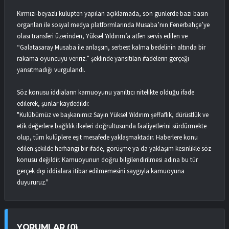
Kırmızı-beyazlı kulüpten yapılan açıklamada, son günlerde bazı basın
organları ile sosyal medya platformlarında Musaba’nın Fenerbahçe’ye
olası transferi üzerinden, Yüksel Yıldırım’a atfen servis edilen ve
“Galatasaray Musaba ile anlaşsın, serbest kalma bedelinin altında bir
rakama oyuncuyu veririz.” şeklinde yansıtılan ifadelerin gerçeği
yansıtmadığı vurgulandı.
Söz konusu iddiaların kamuoyunu yanıltıcı nitelikte olduğu ifade
edilerek, şunlar kaydedildi:
"Kulübümüz ve başkanımız Sayın Yüksel Yıldırım şeffaflık, dürüstlük ve
etik değerlere bağlılık ilkeleri doğrultusunda faaliyetlerini sürdürmekte
olup, tüm kulüplere eşit mesafede yaklaşmaktadır. Haberlere konu
edilen şekilde herhangi bir ifade, görüşme ya da yaklaşım kesinlikle söz
konusu değildir. Kamuoyunun doğru bilgilendirilmesi adına bu tür
gerçek dışı iddialara itibar edilmemesini saygıyla kamuoyuna
duyururuz."
YORUMLAR (0)