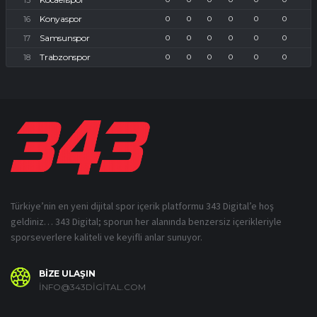
Konyaspor
0
0
0
0
0
0
Samsunspor
0
0
0
0
0
0
Trabzonspor
0
0
0
0
0
0
Türkiye’nin en yeni dijital spor içerik platformu 343 Digital’e hoş
geldiniz… 343 Digital; sporun her alanında benzersiz içerikleriyle
sporseverlere kaliteli ve keyifli anlar sunuyor.
BİZE ULAŞIN
INFO@343DIGITAL.COM