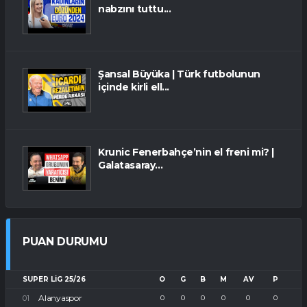
nabzını tuttu...
Şansal Büyüka | Türk futbolunun
içinde kirli ell...
Krunic Fenerbahçe’nin el freni mi? |
Galatasaray...
PUAN DURUMU
SUPER LIG 25/26
O
G
B
M
AV
P
Alanyaspor
0
0
0
0
0
0