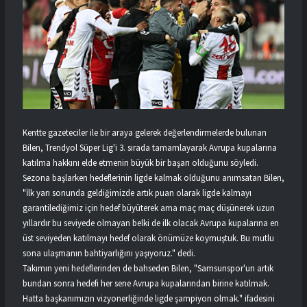
Kentte gazeteciler ile bir araya gelerek değerlendirmelerde bulunan
Bilen, Trendyol Süper Lig'i 3. sırada tamamlayarak Avrupa kupalarına
katılma hakkını elde etmenin büyük bir başarı olduğunu söyledi.
Sezona başlarken hedeflerinin ligde kalmak olduğunu anımsatan Bilen,
"İlk yarı sonunda geldiğimizde artık puan olarak ligde kalmayı
garantilediğimiz için hedef büyüterek ama maç maç düşünerek uzun
yıllardır bu seviyede olmayan belki de ilk olacak Avrupa kupalarına en
üst seviyeden katılmayı hedef olarak önümüze koymuştuk. Bu mutlu
sona ulaşmanın bahtiyarlığını yaşıyoruz." dedi.
Takımın yeni hedeflerinden de bahseden Bilen, "Samsunspor'un artık
bundan sonra hedefi her sene Avrupa kupalarından birine katılmak.
Hatta başkanımızın vizyonerliğinde ligde şampiyon olmak." ifadesini