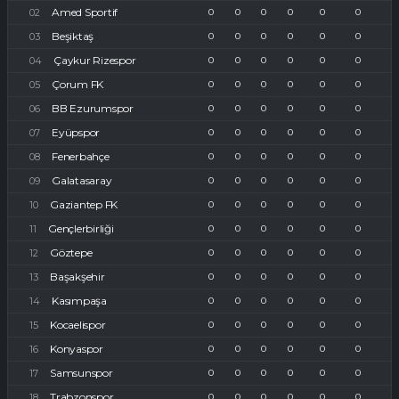
Amed Sportif
0
0
0
0
0
0
Beşiktaş
0
0
0
0
0
0
Çaykur Rizespor
0
0
0
0
0
0
Çorum FK
0
0
0
0
0
0
BB Ezurumspor
0
0
0
0
0
0
Eyüpspor
0
0
0
0
0
0
Fenerbahçe
0
0
0
0
0
0
Galatasaray
0
0
0
0
0
0
Gaziantep FK
0
0
0
0
0
0
Gençlerbirliği
0
0
0
0
0
0
Göztepe
0
0
0
0
0
0
Başakşehir
0
0
0
0
0
0
Kasımpaşa
0
0
0
0
0
0
Kocaelispor
0
0
0
0
0
0
Konyaspor
0
0
0
0
0
0
Samsunspor
0
0
0
0
0
0
Trabzonspor
0
0
0
0
0
0