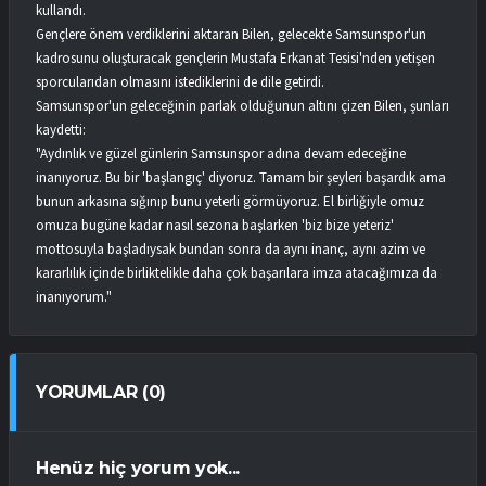
kullandı.
Gençlere önem verdiklerini aktaran Bilen, gelecekte Samsunspor'un
kadrosunu oluşturacak gençlerin Mustafa Erkanat Tesisi'nden yetişen
sporcularıdan olmasını istediklerini de dile getirdi.
Samsunspor'un geleceğinin parlak olduğunun altını çizen Bilen, şunları
kaydetti:
"Aydınlık ve güzel günlerin Samsunspor adına devam edeceğine
inanıyoruz. Bu bir 'başlangıç' diyoruz. Tamam bir şeyleri başardık ama
bunun arkasına sığınıp bunu yeterli görmüyoruz. El birliğiyle omuz
omuza bugüne kadar nasıl sezona başlarken 'biz bize yeteriz'
mottosuyla başladıysak bundan sonra da aynı inanç, aynı azim ve
kararlılık içinde birliktelikle daha çok başarılara imza atacağımıza da
inanıyorum."
YORUMLAR (0)
Henüz hiç yorum yok...