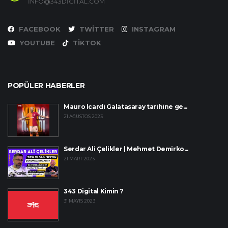
INFO@343DIGITAL.COM
FACEBOOK
TWITTER
INSTAGRAM
YOUTUBE
TIKTOK
POPÜLER HABERLER
Mauro Icardi Galatasaray tarihine ge...
21 AĞUSTOS 2023
Serdar Ali Çelikler | Mehmet Demirko...
21 MART 2023
343 Digital Kimin ?
31 MAYIS 2023