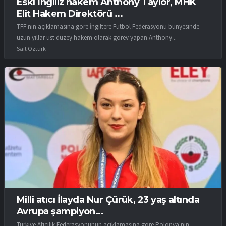
Eski İngiliz hakem Anthony Taylor, MHK
Elit Hakem Direktörü ...
TFF'nin açıklamasına göre İngiltere Futbol Federasyonu bünyesinde
uzun yıllar üst düzey hakem olarak görev yapan Anthony...
Sait Öztürk
Milli atıcı İlayda Nur Çürük, 23 yaş altında
Avrupa şampiyon...
Türkiye Atıcılık Federasyonunun açıklamasına göre Polonya'nın