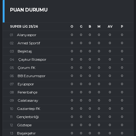
PUAN DURUMU
SUPER LIG 25/26
O
G
B
M
AV
P
Alanyaspor
0
0
0
0
0
0
Amed Sportif
0
0
0
0
0
0
Beşiktaş
0
0
0
0
0
0
Çaykur Rizespor
0
0
0
0
0
0
Çorum FK
0
0
0
0
0
0
BB Ezurumspor
0
0
0
0
0
0
Eyüpspor
0
0
0
0
0
0
Fenerbahçe
0
0
0
0
0
0
Galatasaray
0
0
0
0
0
0
Gaziantep FK
0
0
0
0
0
0
Gençlerbirliği
0
0
0
0
0
0
Göztepe
0
0
0
0
0
0
Başakşehir
0
0
0
0
0
0