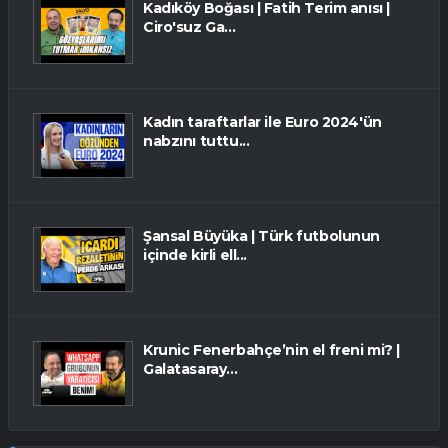
Kadıköy Boğası | Fatih Terim anısı |
Ciro'suz Ga...
Kadın taraftarlar ile Euro 2024'ün
nabzını tuttu...
Şansal Büyüka | Türk futbolunun
içinde kirli ell...
Krunic Fenerbahçe’nin el freni mi? |
Galatasaray...