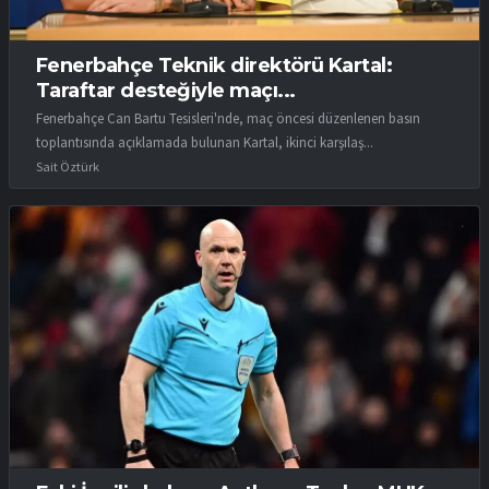
Fenerbahçe Teknik direktörü Kartal:
Taraftar desteğiyle maçı...
Fenerbahçe Can Bartu Tesisleri'nde, maç öncesi düzenlenen basın
toplantısında açıklamada bulunan Kartal, ikinci karşılaş...
Sait Öztürk