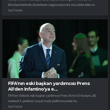
Wroclaw kentinde düzenlenen organizasyonda mücadele eden m...
Sait Öztürk
FIFA'nın eski başkan yardımcısı Prens
Ali'den Infantino'ya e...
FIFA'nın Ürdünlü eski başkan yardımcısı Prens Ali bin El Hüseyin, BD
merkezli X şirketinin sosyal medy platformundaki he...
Sait Öztürk