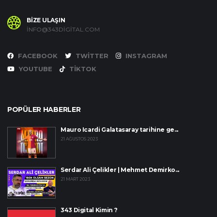
BİZE ULAŞIN
INFO@343DIGITAL.COM
FACEBOOK
TWITTER
INSTAGRAM
YOUTUBE
TIKTOK
POPÜLER HABERLER
Mauro Icardi Galatasaray tarihine ge...
21 AĞUSTOS 2023
Serdar Ali Çelikler | Mehmet Demirko...
21 MART 2023
343 Digital Kimin ?