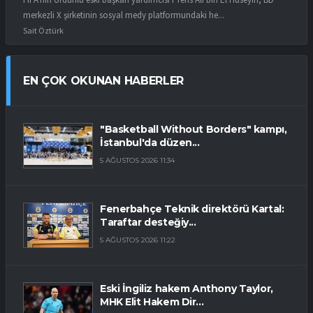
merkezli X şirketinin sosyal medy platformundaki he...
Sait Öztürk
EN ÇOK OKUNAN HABERLER
"Basketball Without Borders" kampı,
İstanbul'da düzen...
5 AĞUSTOS 2026 11:34
Fenerbahçe Teknik direktörü Kartal:
Taraftar desteğiy...
5 AĞUSTOS 2026 11:22
Eski İngiliz hakem Anthony Taylor,
MHK Elit Hakem Dir...