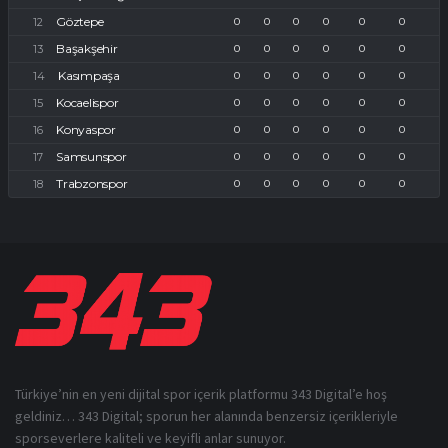
Göztepe
0
0
0
0
0
0
Başakşehir
0
0
0
0
0
0
Kasımpaşa
0
0
0
0
0
0
Kocaelispor
0
0
0
0
0
0
Konyaspor
0
0
0
0
0
0
Samsunspor
0
0
0
0
0
0
Trabzonspor
0
0
0
0
0
0
Türkiye’nin en yeni dijital spor içerik platformu 343 Digital’e hoş
geldiniz… 343 Digital; sporun her alanında benzersiz içerikleriyle
sporseverlere kaliteli ve keyifli anlar sunuyor.