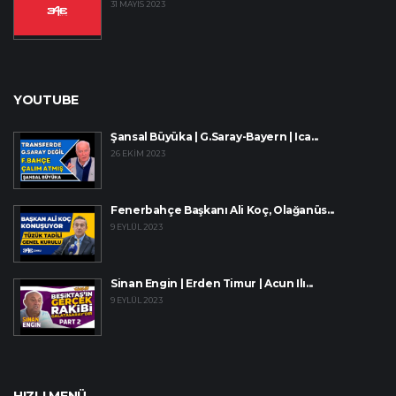
31 MAYIS 2023
YOUTUBE
Şansal Büyüka | G.Saray-Bayern | Ica...
26 EKIM 2023
Fenerbahçe Başkanı Ali Koç, Olağanüs...
9 EYLÜL 2023
Sinan Engin | Erden Timur | Acun Ilı...
9 EYLÜL 2023
HIZLI MENÜ