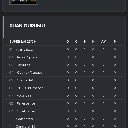
PUAN DURUMU
SUPER LIG 25/26
O
G
B
M
AV
P
Alanyaspor
0
0
0
0
0
0
Amed Sportif
0
0
0
0
0
0
Beşiktaş
0
0
0
0
0
0
Çaykur Rizespor
0
0
0
0
0
0
Çorum FK
0
0
0
0
0
0
BB Ezurumspor
0
0
0
0
0
0
Eyüpspor
0
0
0
0
0
0
Fenerbahçe
0
0
0
0
0
0
Galatasaray
0
0
0
0
0
0
Gaziantep FK
0
0
0
0
0
0
Gençlerbirliği
0
0
0
0
0
0