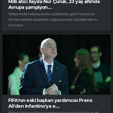
Milli atıcı İlayda Nur Çürük, 23 yaş altında
Avrupa şampiyon...
Türkiye Atıcılık Federasyonunun açıklamasına göre Polonya'nın
Wroclaw kentinde düzenlenen organizasyonda mücadele eden m...
Sait Öztürk
FIFA'nın eski başkan yardımcısı Prens
Ali'den Infantino'ya e...
FIFA'nın Ürdünlü eski başkan yardımcısı Prens Ali bin El Hüseyin, BD