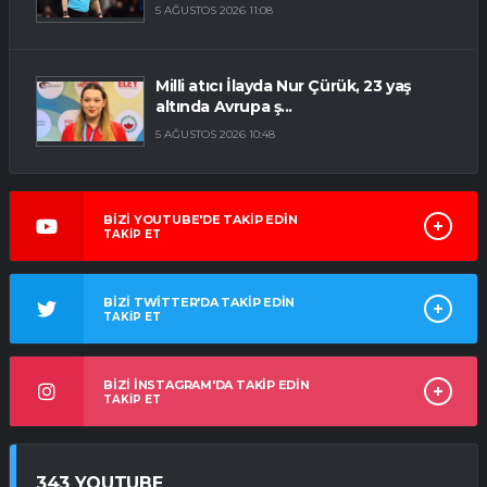
5 AĞUSTOS 2026 11:08
Milli atıcı İlayda Nur Çürük, 23 yaş
altında Avrupa ş...
5 AĞUSTOS 2026 10:48
BİZİ YOUTUBE'DE TAKİP EDİN
TAKİP ET
BİZİ TWİTTER'DA TAKİP EDİN
TAKİP ET
BİZİ İNSTAGRAM'DA TAKİP EDİN
TAKİP ET
343 YOUTUBE