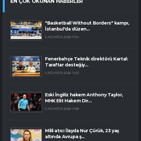
EN ÇOK OKUNAN HABERLER
"Basketball Without Borders" kampı,
İstanbul'da düzen...
5 AĞUSTOS 2026 11:34
Fenerbahçe Teknik direktörü Kartal:
Taraftar desteğiy...
5 AĞUSTOS 2026 11:22
Eski İngiliz hakem Anthony Taylor,
MHK Elit Hakem Dir...
5 AĞUSTOS 2026 11:08
Milli atıcı İlayda Nur Çürük, 23 yaş
altında Avrupa ş...