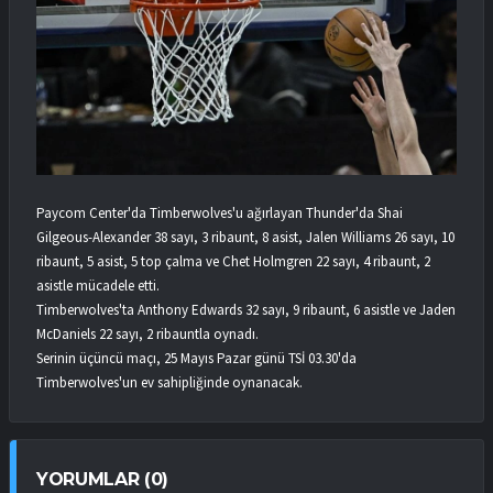
Paycom Center'da Timberwolves'u ağırlayan Thunder'da Shai
Gilgeous-Alexander 38 sayı, 3 ribaunt, 8 asist, Jalen Williams 26 sayı, 10
ribaunt, 5 asist, 5 top çalma ve Chet Holmgren 22 sayı, 4 ribaunt, 2
asistle mücadele etti.
Timberwolves'ta Anthony Edwards 32 sayı, 9 ribaunt, 6 asistle ve Jaden
McDaniels 22 sayı, 2 ribauntla oynadı.
Serinin üçüncü maçı, 25 Mayıs Pazar günü TSİ 03.30'da
Timberwolves'un ev sahipliğinde oynanacak.
YORUMLAR (0)