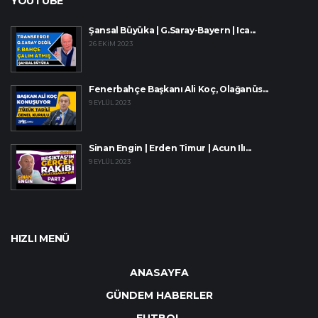
YOUTUBE
Şansal Büyüka | G.Saray-Bayern | Ica...
26 EKIM 2023
Fenerbahçe Başkanı Ali Koç, Olağanüs...
9 EYLÜL 2023
Sinan Engin | Erden Timur | Acun Ilı...
9 EYLÜL 2023
HIZLI MENÜ
ANASAYFA
GÜNDEM HABERLER
FUTBOL