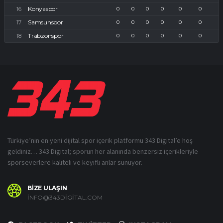
Konyaspor
0
0
0
0
0
0
Samsunspor
0
0
0
0
0
0
Trabzonspor
0
0
0
0
0
0
Türkiye’nin en yeni dijital spor içerik platformu 343 Digital’e hoş
geldiniz… 343 Digital; sporun her alanında benzersiz içerikleriyle
sporseverlere kaliteli ve keyifli anlar sunuyor.
BİZE ULAŞIN
INFO@343DIGITAL.COM