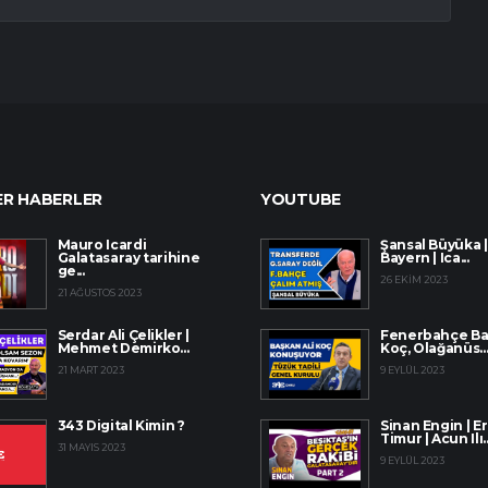
R HABERLER
YOUTUBE
Mauro Icardi
Şansal Büyüka |
Galatasaray tarihine
Bayern | Ica...
ge...
26 EKIM 2023
21 AĞUSTOS 2023
Serdar Ali Çelikler |
Fenerbahçe Baş
Mehmet Demirko...
Koç, Olağanüs..
21 MART 2023
9 EYLÜL 2023
343 Digital Kimin ?
Sinan Engin | E
Timur | Acun Ilı..
31 MAYIS 2023
9 EYLÜL 2023