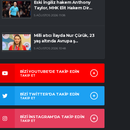
Eski İngiliz hakem Anthony
Taylor, MHK Elit Hakem Dir...
5 AĞUSTOS 2026 11:08
Milli atıcı İlayda Nur Çürük, 23
yaş altında Avrupa ş...
5 AĞUSTOS 2026 10:48
BİZİ YOUTUBE'DE TAKİP EDİN
TAKİP ET
BİZİ TWİTTER'DA TAKİP EDİN
TAKİP ET
BİZİ İNSTAGRAM'DA TAKİP EDİN
TAKİP ET