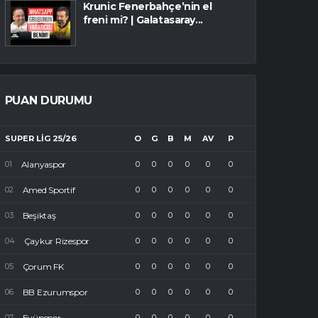
Krunic Fenerbahçe’nin el
freni mi? | Galatasaray...
PUAN DURUMU
SUPER LIG 25/26
O
G
B
M
AV
P
Alanyaspor
0
0
0
0
0
0
Amed Sportif
0
0
0
0
0
0
Beşiktaş
0
0
0
0
0
0
Çaykur Rizespor
0
0
0
0
0
0
Çorum FK
0
0
0
0
0
0
BB Ezurumspor
0
0
0
0
0
0
Eyüpspor
0
0
0
0
0
0