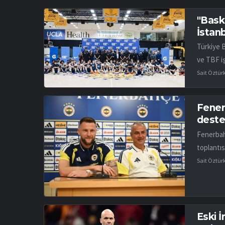
"Bask
İstan
Türkiye 
ve TBF iş
Sait Öztür
Fener
desteğ
Fenerbah
toplantıs
Sait Öztür
Eski 