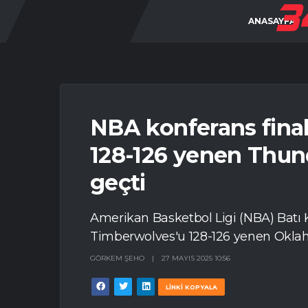
ANASAYFA
NBA konferans fina
128-126 yenen Thund
geçti
Amerikan Basketbol Ligi (NBA) Batı 
Timberwolves'u 128-126 yenen Oklaho
GÖRKEM ŞEHO
|
27 MAYIS 2025 10:56
LİNKİ KOPYALA