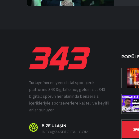
POPÜLE
Türkiye’nin en yeni dijital spor içerik
platformu 343 Digital’e hoş geldiniz… 343
Digital; sporun her alanında benzersiz
içerikleriyle sporseverlere kaliteli ve keyifli
anlar sunuyor.
BİZE ULAŞIN
INFO@343DIGITAL.COM