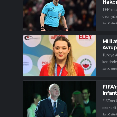
Hakem
TFF'nin 
uzun yıll
Sait Öztür
Milli 
Avrup
Türkiye 
kentinde
Sait Öztür
FIFA'n
Infant
FIFA'nın 
merkezli 
Sait Öztür