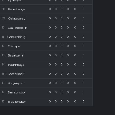
Fenerbahçe
0
0
0
0
0
0
Galatasaray
0
0
0
0
0
0
Gaziantep FK
0
0
0
0
0
0
Gençlerbirliği
0
0
0
0
0
0
Göztepe
0
0
0
0
0
0
Başakşehir
0
0
0
0
0
0
Kasımpaşa
0
0
0
0
0
0
Kocaelispor
0
0
0
0
0
0
Konyaspor
0
0
0
0
0
0
Samsunspor
0
0
0
0
0
0
Trabzonspor
0
0
0
0
0
0