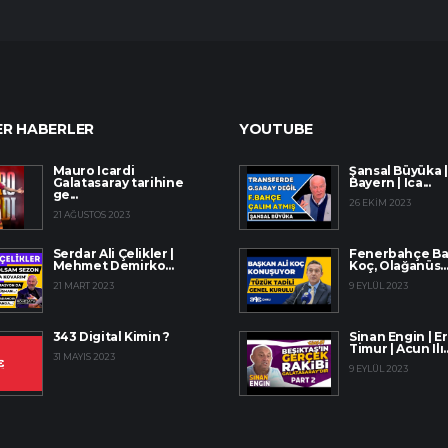
R HABERLER
YOUTUBE
Mauro Icardi
Şansal Büyüka |
Galatasaray tarihine
Bayern | Ica...
ge...
26 EKIM 2023
21 AĞUSTOS 2023
Serdar Ali Çelikler |
Fenerbahçe Baş
Mehmet Demirko...
Koç, Olağanüs..
21 MART 2023
9 EYLÜL 2023
343 Digital Kimin ?
Sinan Engin | E
Timur | Acun Ilı..
31 MAYIS 2023
9 EYLÜL 2023