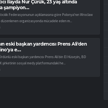
atıcı İlayda Nur Çürük, 23 yaş altında
a şampiyon...
Atıcılık Federasyonunun açıklamasına göre Polonya'nın Wroclaw
 düzenlenen organizasyonda mücadele eden m...
k
ın eski başkan yardımcısı Prens Ali'den
ino'ya e...
Ürdünlü eski başkan yardımcısı Prens Ali bin El Hüseyin, BD
X şirketinin sosyal medy platformundaki he...
k