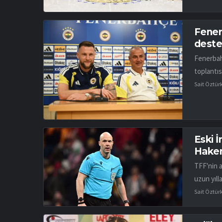
Fener
desteğ
Fenerbah
toplantıs
Sait Öztür
Eski 
Hakem
TFF'nin 
uzun yıll
Sait Öztür