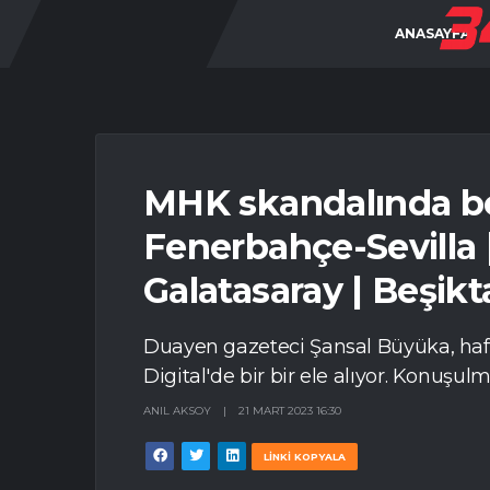
ANASAYFA
MHK skandalında b
Fenerbahçe-Sevilla 
Galatasaray | Beşikt
Duayen gazeteci Şansal Büyüka, ha
Digital'de bir bir ele alıyor. Konuşu
ANIL AKSOY
|
21 MART 2023 16:30
LİNKİ KOPYALA