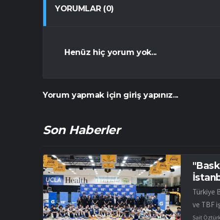
YORUMLAR (0)
Henüz hiç yorum yok...
Yorum yapmak için giriş yapınız...
Son Haberler
"Bask
İstan
Türkiye 
ve TBF iş
Sait Öztür