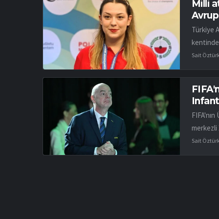
Milli 
Avrup
Türkiye 
kentinde
Sait Öztür
FIFA'n
Infant
FIFA'nın 
merkezli 
Sait Öztür