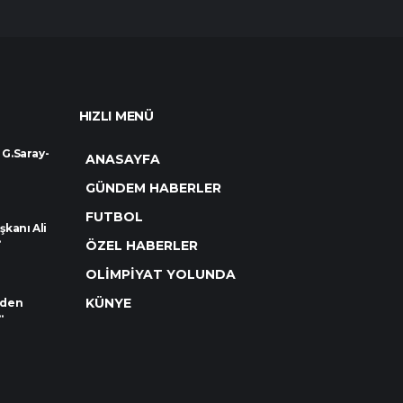
HIZLI MENÜ
 G.Saray-
ANASAYFA
GÜNDEM HABERLER
FUTBOL
kanı Ali
.
ÖZEL HABERLER
OLİMPİYAT YOLUNDA
KÜNYE
rden
.