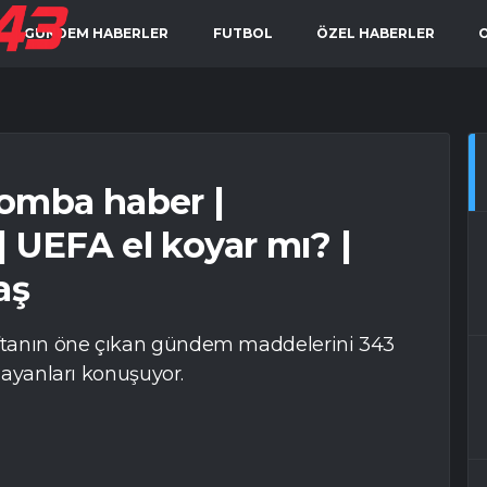
GÜNDEM HABERLER
FUTBOL
ÖZEL HABERLER
omba haber |
| UEFA el koyar mı? |
aş
ftanın öne çıkan gündem maddelerini 343
lmayanları konuşuyor.