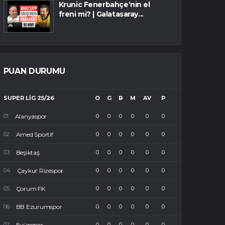
Krunic Fenerbahçe’nin el
freni mi? | Galatasaray...
PUAN DURUMU
SUPER LIG 25/26
O
G
B
M
AV
P
Alanyaspor
0
0
0
0
0
0
Amed Sportif
0
0
0
0
0
0
Beşiktaş
0
0
0
0
0
0
Çaykur Rizespor
0
0
0
0
0
0
Çorum FK
0
0
0
0
0
0
BB Ezurumspor
0
0
0
0
0
0
Eyüpspor
0
0
0
0
0
0