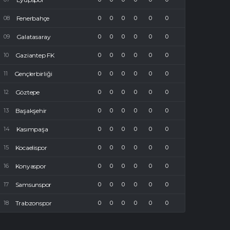
Fenerbahçe
0
0
0
0
0
0
Galatasaray
0
0
0
0
0
0
Gaziantep FK
0
0
0
0
0
0
Gençlerbirliği
0
0
0
0
0
0
Göztepe
0
0
0
0
0
0
Başakşehir
0
0
0
0
0
0
Kasımpaşa
0
0
0
0
0
0
Kocaelispor
0
0
0
0
0
0
Konyaspor
0
0
0
0
0
0
Samsunspor
0
0
0
0
0
0
Trabzonspor
0
0
0
0
0
0