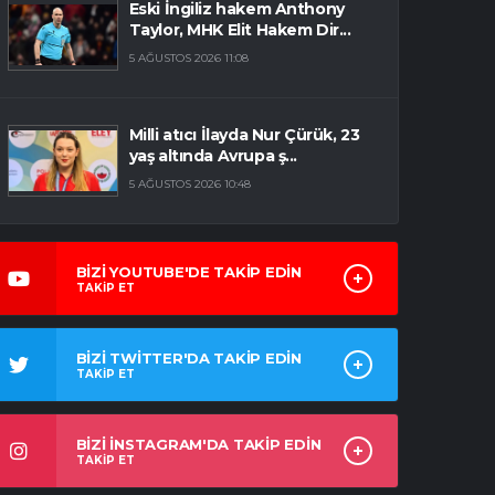
Eski İngiliz hakem Anthony
Taylor, MHK Elit Hakem Dir...
5 AĞUSTOS 2026 11:08
Milli atıcı İlayda Nur Çürük, 23
yaş altında Avrupa ş...
5 AĞUSTOS 2026 10:48
BİZİ YOUTUBE'DE TAKİP EDİN
TAKİP ET
BİZİ TWİTTER'DA TAKİP EDİN
TAKİP ET
BİZİ İNSTAGRAM'DA TAKİP EDİN
TAKİP ET