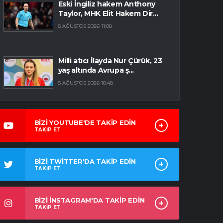
Eski İngiliz hakem Anthony
Taylor, MHK Elit Hakem Dir...
5 AĞUSTOS 2026 11:08
Milli atıcı İlayda Nur Çürük, 23
yaş altında Avrupa ş...
5 AĞUSTOS 2026 10:48
BİZİ YOUTUBE'DE TAKİP EDİN
TAKİP ET
BİZİ TWİTTER'DA TAKİP EDİN
TAKİP ET
BİZİ İNSTAGRAM'DA TAKİP EDİN
TAKİP ET