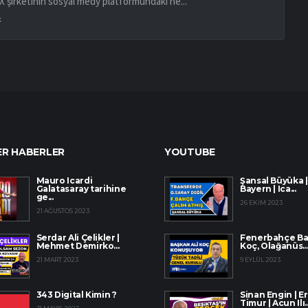
X şirketinin sosyal medy platformundaki he...
k
R HABERLER
YOUTUBE
Mauro Icardi
Şansal Büyüka |
Galatasaray tarihine
Bayern | Ica...
ge...
26 EKIM 2023
21 AĞUSTOS 2023
Serdar Ali Çelikler |
Fenerbahçe Baş
Mehmet Demirko...
Koç, Olağanüs..
21 MART 2023
9 EYLÜL 2023
343 Digital Kimin ?
Sinan Engin | E
Timur | Acun Ilı..