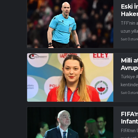
Eski 
Hakem
TFF'nin 
uzun yıll
Sait Öztür
Milli 
Avrup
Türkiye 
kentinde
Sait Öztür
FIFA'n
Infant
FIFA'nın 