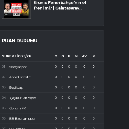
Krunic Fenerbahçe’nin el
freni mi? | Galatasaray...
PUAN DURUMU
SUPER LIG 25/26
O
G
B
M
AV
P
Alanyaspor
0
0
0
0
0
0
Amed Sportif
0
0
0
0
0
0
Beşiktaş
0
0
0
0
0
0
Çaykur Rizespor
0
0
0
0
0
0
Çorum FK
0
0
0
0
0
0
BB Ezurumspor
0
0
0
0
0
0
Eyüpspor
0
0
0
0
0
0