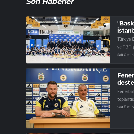
Son Haberler
"Bask
İstan
Türkiye 
ve TBF iş
Sait Öztür
Fener
desteğ
Fenerbah
toplantıs
Sait Öztür