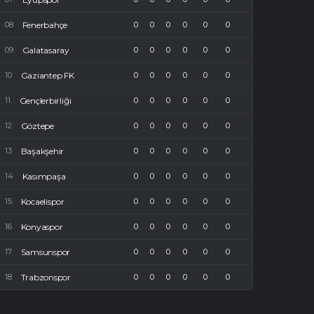
Fenerbahçe
0
0
0
0
0
0
Galatasaray
0
0
0
0
0
0
Gaziantep FK
0
0
0
0
0
0
Gençlerbirliği
0
0
0
0
0
0
Göztepe
0
0
0
0
0
0
Başakşehir
0
0
0
0
0
0
Kasımpaşa
0
0
0
0
0
0
Kocaelispor
0
0
0
0
0
0
Konyaspor
0
0
0
0
0
0
Samsunspor
0
0
0
0
0
0
Trabzonspor
0
0
0
0
0
0