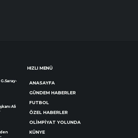
HIZLI MENÜ
 G.Saray-
ANASAYFA
GÜNDEM HABERLER
FUTBOL
kanı Ali
.
ÖZEL HABERLER
OLİMPİYAT YOLUNDA
KÜNYE
rden
.