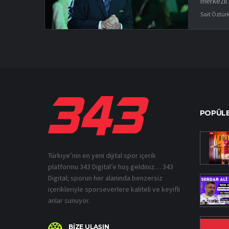
merkezli 
Sait Öztür
POPÜLE
Türkiye’nin en yeni dijital spor içerik
platformu 343 Digital’e hoş geldiniz… 343
Digital; sporun her alanında benzersiz
içerikleriyle sporseverlere kaliteli ve keyifli
anlar sunuyor.
BİZE ULAŞIN