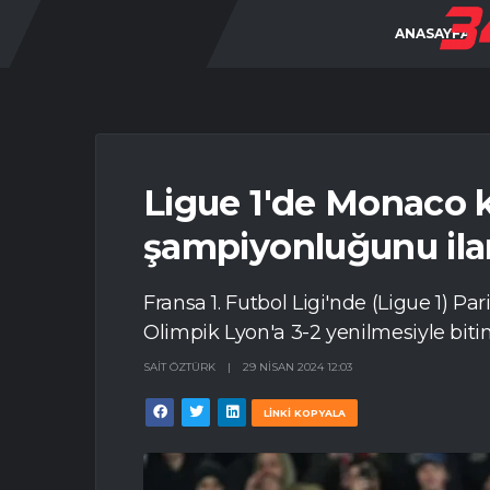
ANASAYFA
Ligue 1'de Monaco k
şampiyonluğunu ilan
Fransa 1. Futbol Ligi'nde (Ligue 1) 
Olimpik Lyon'a 3-2 yenilmesiyle biti
SAIT ÖZTÜRK
|
29 NISAN 2024 12:03
LİNKİ KOPYALA