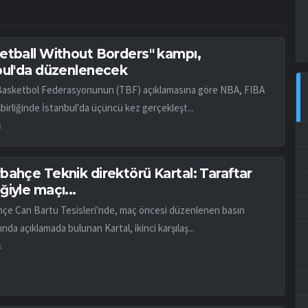
etball Without Borders" kampı,
bul'da düzenlenecek
Basketbol Federasyonunun (TBF) açıklamasına göre NBA, FIBA
birliğinde İstanbul'da üçüncü kez gerçekleşt...
k
bahçe Teknik direktörü Kartal: Taraftar
iyle maçı...
çe Can Bartu Tesisleri'nde, maç öncesi düzenlenen basın
ında açıklamada bulunan Kartal, ikinci karşılaş...
k