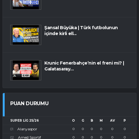
Şansal Büyüka | Türk futbolunun
içinde kirli ell...
Krunic Fenerbahçe’nin el freni mi? |
Galatasaray...
PUAN DURUMU
SUPER LIG 25/26
O
G
B
M
AV
P
Alanyaspor
0
0
0
0
0
0
Amed Sportif
0
0
0
0
0
0