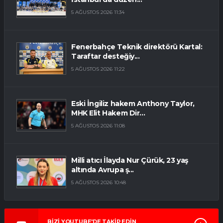
5 AĞUSTOS 2026 11:34
Fenerbahçe Teknik direktörü Kartal:
Taraftar desteğiy...
5 AĞUSTOS 2026 11:22
Eski İngiliz hakem Anthony Taylor,
MHK Elit Hakem Dir...
5 AĞUSTOS 2026 11:08
Milli atıcı İlayda Nur Çürük, 23 yaş
altında Avrupa ş...
5 AĞUSTOS 2026 10:48
BİZİ YOUTUBE'DE TAKİP EDİN