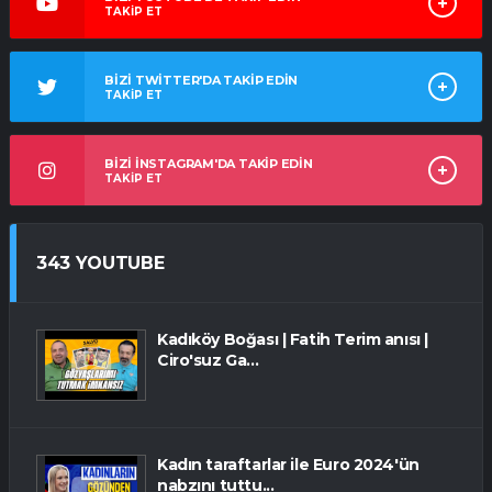
TAKİP ET
BİZİ TWİTTER'DA TAKİP EDİN
TAKİP ET
BİZİ İNSTAGRAM'DA TAKİP EDİN
TAKİP ET
343 YOUTUBE
Kadıköy Boğası | Fatih Terim anısı |
Ciro'suz Ga...
Kadın taraftarlar ile Euro 2024'ün
nabzını tuttu...