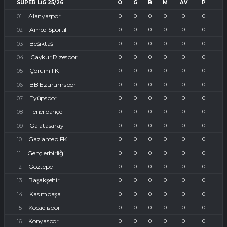
SUPER LIG 25/26
O
G
B
M
AV
P
Alanyaspor
0
0
0
0
0
0
Amed Sportif
0
0
0
0
0
0
Beşiktaş
0
0
0
0
0
0
Çaykur Rizespor
0
0
0
0
0
0
Çorum FK
0
0
0
0
0
0
BB Ezurumspor
0
0
0
0
0
0
Eyüpspor
0
0
0
0
0
0
Fenerbahçe
0
0
0
0
0
0
Galatasaray
0
0
0
0
0
0
Gaziantep FK
0
0
0
0
0
0
Gençlerbirliği
0
0
0
0
0
0
Göztepe
0
0
0
0
0
0
Başakşehir
0
0
0
0
0
0
Kasımpaşa
0
0
0
0
0
0
Kocaelispor
0
0
0
0
0
0
Konyaspor
0
0
0
0
0
0