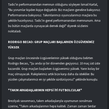
Tadic'in performansından memnun olduğunu söyleyen İsmail Kartal,
"Bu yorumlar kişiden kişiye değişebilir. Biz maçların geneline bakıyoruz.
Performansına bakıyoruz. Takımlarımızı oyuncularımızı maçlara bu
şekilde hazırlıyoruz. Tadic'in genel performansından memnunum. Ama
bu bütün maçlarda oynayacak demek değil" diyerek sözlerini
noktaladı.
RODRIGO BECAO: GRUP MAÇLARI BAŞLARKEN ÖZGÜVENİMİZ
YÜKSEK
Grup maçları öncesinde özgüvenlerinin yüksek olduğunu belirten
Rodrigo Becao, "Şu anda iyi bir dönemden geçiyoruz. 10 maç üst üste
kazandık. Grup maçları başlarken özgüvenimiz yüksek. Yarın kolay bir
maç olmayacak. Rakiplerimiz artık bize karşı daha da istekliler. Bu
yüzden çalışmalarımızı en iyi şekilde sürdürüyoruz" şeklinde konuştu.
"TAKIM ARKADAŞLARIMIN HEPSİ İYİ FUTBOLCULAR"
Brezilyalı savunmacı, takım arkadaşlarıyla uyumunun sorulması
üzerine, "Takım arkadaşlarımın hepsi kaliteli. Zaman zaman Serdar