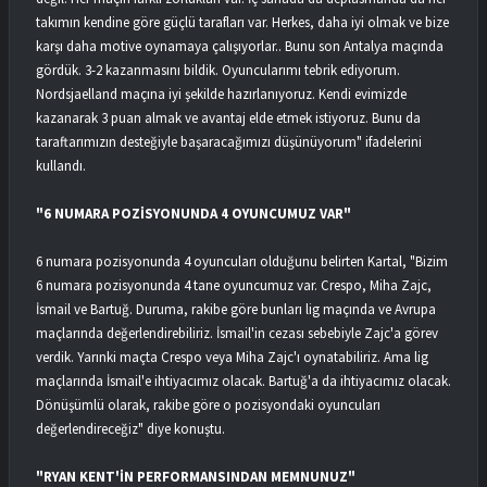
takımın kendine göre güçlü tarafları var. Herkes, daha iyi olmak ve bize
karşı daha motive oynamaya çalışıyorlar.. Bunu son Antalya maçında
gördük. 3-2 kazanmasını bildik. Oyuncularımı tebrik ediyorum.
Nordsjaelland maçına iyi şekilde hazırlanıyoruz. Kendi evimizde
kazanarak 3 puan almak ve avantaj elde etmek istiyoruz. Bunu da
taraftarımızın desteğiyle başaracağımızı düşünüyorum" ifadelerini
kullandı.
"6 NUMARA POZİSYONUNDA 4 OYUNCUMUZ VAR"
6 numara pozisyonunda 4 oyuncuları olduğunu belirten Kartal, "Bizim
6 numara pozisyonunda 4 tane oyuncumuz var. Crespo, Miha Zajc,
İsmail ve Bartuğ. Duruma, rakibe göre bunları lig maçında ve Avrupa
maçlarında değerlendirebiliriz. İsmail'in cezası sebebiyle Zajc'a görev
verdik. Yarınki maçta Crespo veya Miha Zajc'ı oynatabiliriz. Ama lig
maçlarında İsmail'e ihtiyacımız olacak. Bartuğ'a da ihtiyacımız olacak.
Dönüşümlü olarak, rakibe göre o pozisyondaki oyuncuları
değerlendireceğiz" diye konuştu.
"RYAN KENT'İN PERFORMANSINDAN MEMNUNUZ"