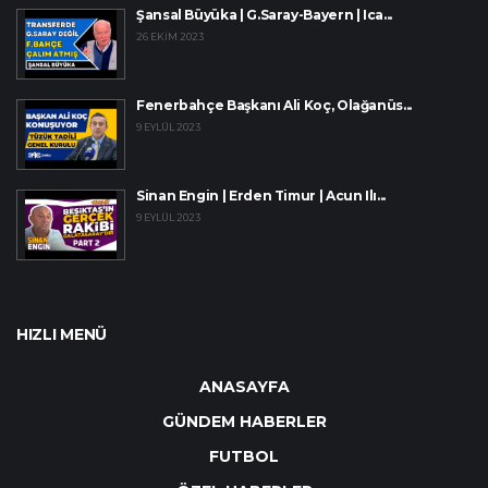
Şansal Büyüka | G.Saray-Bayern | Ica...
26 EKIM 2023
Fenerbahçe Başkanı Ali Koç, Olağanüs...
9 EYLÜL 2023
Sinan Engin | Erden Timur | Acun Ilı...
9 EYLÜL 2023
HIZLI MENÜ
ANASAYFA
GÜNDEM HABERLER
FUTBOL