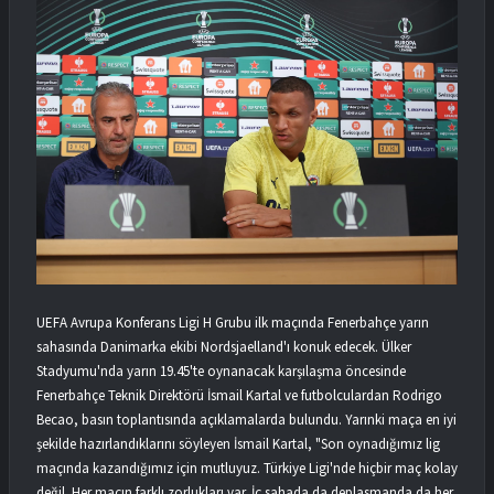
UEFA Avrupa Konferans Ligi H Grubu ilk maçında Fenerbahçe yarın
sahasında Danimarka ekibi Nordsjaelland'ı konuk edecek. Ülker
Stadyumu'nda yarın 19.45'te oynanacak karşılaşma öncesinde
Fenerbahçe Teknik Direktörü İsmail Kartal ve futbolculardan Rodrigo
Becao, basın toplantısında açıklamalarda bulundu. Yarınki maça en iyi
şekilde hazırlandıklarını söyleyen İsmail Kartal, "Son oynadığımız lig
maçında kazandığımız için mutluyuz. Türkiye Ligi'nde hiçbir maç kolay
değil. Her maçın farklı zorlukları var. İç sahada da deplasmanda da her