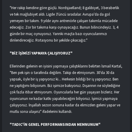
"Her rakip kendine göre güçlü. Nordsjaelland; 8 galibiyet, 3 beraberlik
ve tek mağlubiyet aldı. Ligde 3'üncü sıradalar. Avrupa'da da gol
yemeyen bir takım. 9 yıldır aynı antrenörle çalışan takımla mücadele
edeceğiz. Zor bir takıma karşı oynayacağız. Bunun bilincindeyiz. 3, 4
günde bir maç oynuyoruz. Yarınki maçta bazı oyuncularımızı
dinlendireceğiz. Rotasyonu bir şekilde çıkacağız."
"BİZ İŞİMİZİ YAPMAYA ÇALIŞIYORUZ"
Ellerinden gelenin en iyisini yapmaya çalıştıklarını belirten İsmail Kartal,
"Ben pek işin o tarafında değilim. Takip de etmiyorum. 30'da 30 da
yapsak, öyle bir iş yapıyoruz ki... Herkesin bildiği bir iş yapıyoruz. Ben
ne yaptığımı biliyorum. Biz işimize bakıyoruz. Dışarının ne söylediğine
çok fazla itibar etmiyorum. Oyuncularla her gün yaşayan bizleriz. Her
oyuncunun ne kadar katkı yapabileceğini biliyoruz. İşimizi yapmaya
çalışıyoruz. İnşallah sezon sonuna kadar da elimizden geleni yapar ve
mutlu sona ulaşırız" ifadelerini kullandı.
"TADIC'İN GENEL PERFORMANSINDAN MEMNUNUM"