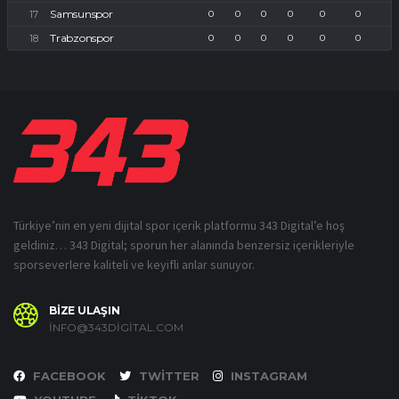
Samsunspor
0
0
0
0
0
0
Trabzonspor
0
0
0
0
0
0
Türkiye’nin en yeni dijital spor içerik platformu 343 Digital’e hoş
geldiniz… 343 Digital; sporun her alanında benzersiz içerikleriyle
sporseverlere kaliteli ve keyifli anlar sunuyor.
BİZE ULAŞIN
INFO@343DIGITAL.COM
FACEBOOK
TWITTER
INSTAGRAM