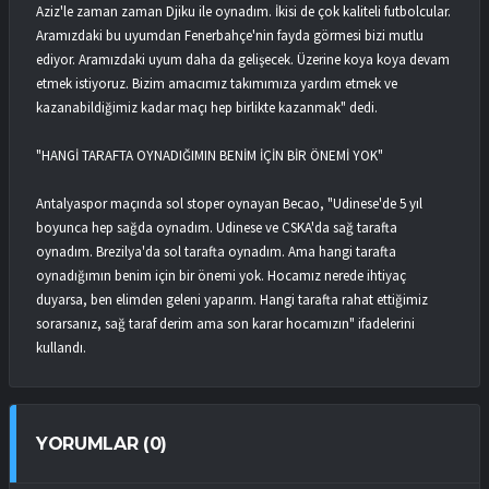
Aziz'le zaman zaman Djiku ile oynadım. İkisi de çok kaliteli futbolcular.
Aramızdaki bu uyumdan Fenerbahçe'nin fayda görmesi bizi mutlu
ediyor. Aramızdaki uyum daha da gelişecek. Üzerine koya koya devam
etmek istiyoruz. Bizim amacımız takımımıza yardım etmek ve
kazanabildiğimiz kadar maçı hep birlikte kazanmak" dedi.
"HANGİ TARAFTA OYNADIĞIMIN BENİM İÇİN BİR ÖNEMİ YOK"
Antalyaspor maçında sol stoper oynayan Becao, "Udinese'de 5 yıl
boyunca hep sağda oynadım. Udinese ve CSKA'da sağ tarafta
oynadım. Brezilya'da sol tarafta oynadım. Ama hangi tarafta
oynadığımın benim için bir önemi yok. Hocamız nerede ihtiyaç
duyarsa, ben elimden geleni yaparım. Hangi tarafta rahat ettiğimiz
sorarsanız, sağ taraf derim ama son karar hocamızın" ifadelerini
kullandı.
YORUMLAR (0)