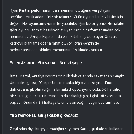
Ryan Kent'in performansından memnun olduğunu vurgulayan
tecrübeli teknik adam, "Biz bir takımız. Bütün oyuncularımız bizim için
değerli. Her oyuncumuzun neler yapabileceğini biz biliyoruz. Her rakibe
göre oyuncularımızı hazırlıyoruz. Ryan Kent'in performansından çok
memnunuz. Avrupa kupalarında elimiz daha güçlü oluyor. Oradaki
kadroyu planlamak daha rahat oluyor. Ryan Kent'in de
performansından oldukça memnunum" şeklinde konuştu.
"CENGİZ ÜNDER'İN SAKATLIĞI BİZİ ŞAŞIRTTI"
İsmail Kartal, Antalyaspor maçının ilk dakikalarında sakatlanan Cengiz
Ünder ile ilgili ise, "Cengiz Ünder'in sakatlığı bizi de şaşırttı. 1'inci
dakikada alışık olmadığımız bir sakatlık pozisyonu oldu. 2-3 haftalık
bir sakatlığı olacak. Emre Mor'un da sakatlığı geçti gibi. Düz koşulara
başladı. Onun da 2-3 haftaya takıma döneceğini düşünüyorum" dedi.
"ROTASYONLU BİR ŞEKİLDE ÇIKACAĞIZ"
Zayıf rakip diye bir şey olmadığını söyleyen Kartal, şu ifadeleri kullandı: