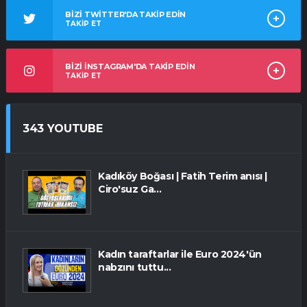
BİZİ TWİTTER'DA TAKİP EDİN
TAKİP ET
BİZİ İNSTAGRAM'DA TAKİP EDİN
TAKİP ET
343 YOUTUBE
Kadıköy Boğası | Fatih Terim anısı |
Ciro'suz Ga...
Kadın taraftarlar ile Euro 2024'ün
nabzını tuttu...