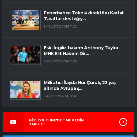
Fenerbahçe Teknik direktörü Kartal:
Taraftar desteğiy...
5 AĞUSTOS 2026 11:22
Eski İngiliz hakem Anthony Taylor,
MHK Elit Hakem Dir...
5 AĞUSTOS 2026 11:08
Milli atıcı İlayda Nur Çürük, 23 yaş
altında Avrupa ş...
5 AĞUSTOS 2026 10:48
BİZİ YOUTUBE'DE TAKİP EDİN
TAKİP ET