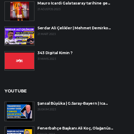
Mauro Icardi Galatasaray tarihine ge...
21 AĞUSTOS 2023
Serdar Ali Çelikler | Mehmet Demirko...
21 MART 2023
343 Digital Kimin ?
31 MAYIS 2023
YOUTUBE
Şansal Büyüka | G.Saray-Bayern | Ica...
26 EKIM 2023
Fenerbahçe Başkanı Ali Koç, Olağanüs...