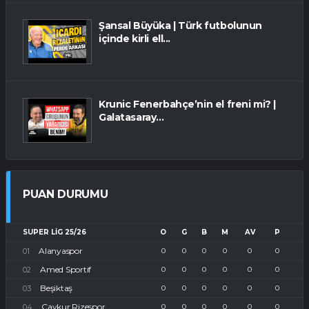
Şansal Büyüka | Türk futbolunun
içinde kirli ell...
Krunic Fenerbahçe’nin el freni mi? |
Galatasaray...
PUAN DURUMU
SUPER LIG 25/26
O
G
B
M
AV
P
Alanyaspor
0
0
0
0
0
0
Amed Sportif
0
0
0
0
0
0
Beşiktaş
0
0
0
0
0
0
Çaykur Rizespor
0
0
0
0
0
0