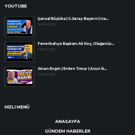
YOUTUBE
Şansal Büyüka | G.Saray-Bayern | Ica...
26 EKIM 2023
Fenerbahçe Başkanı Ali Koç, Olağanüs...
9 EYLÜL 2023
Sinan Engin | Erden Timur | Acun Ilı...
9 EYLÜL 2023
HIZLI MENÜ
ANASAYFA
GÜNDEM HABERLER