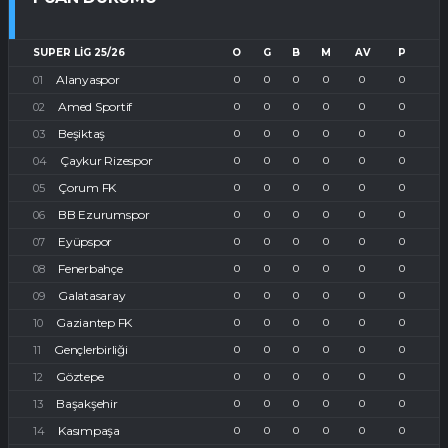
SUPER LIG 25/26
O
G
B
M
AV
P
Alanyaspor
0
0
0
0
0
0
Amed Sportif
0
0
0
0
0
0
Beşiktaş
0
0
0
0
0
0
Çaykur Rizespor
0
0
0
0
0
0
Çorum FK
0
0
0
0
0
0
BB Ezurumspor
0
0
0
0
0
0
Eyüpspor
0
0
0
0
0
0
Fenerbahçe
0
0
0
0
0
0
Galatasaray
0
0
0
0
0
0
Gaziantep FK
0
0
0
0
0
0
Gençlerbirliği
0
0
0
0
0
0
Göztepe
0
0
0
0
0
0
Başakşehir
0
0
0
0
0
0
Kasımpaşa
0
0
0
0
0
0