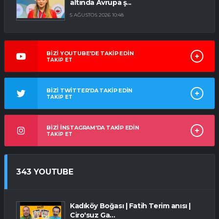
altında Avrupa ş...
5 AĞUSTOS 2026 10:48
BİZİ YOUTUBE'DE TAKİP EDİN
TAKİP ET
BİZİ TWİTTER'DA TAKİP EDİN
TAKİP ET
BİZİ İNSTAGRAM'DA TAKİP EDİN
TAKİP ET
343 YOUTUBE
Kadıköy Boğası | Fatih Terim anısı |
Ciro'suz Ga...