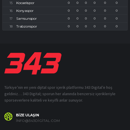
Kocaelispor
0
0
0
0
0
0
Konyaspor
0
0
0
0
0
0
Samsunspor
0
0
0
0
0
0
Trabzonspor
0
0
0
0
0
0
Türkiye’nin en yeni dijital spor içerik platformu 343 Digital’e hoş
geldiniz… 343 Digital; sporun her alanında benzersiz içerikleriyle
sporseverlere kaliteli ve keyifli anlar sunuyor.
BİZE ULAŞIN
INFO@343DIGITAL.COM