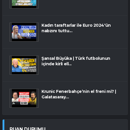
Kadın taraftarlar ile Euro 2024'ün
nabzını tuttu...
Şansal Büyüka | Türk futbolunun
içinde kirli ell...
Krunic Fenerbahçe’nin el freni mi? |
Galatasaray...
PUAN DURUMU