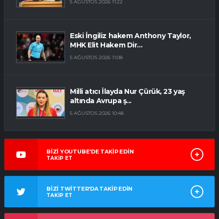
5 AĞUSTOS 2026 11:22
Eski İngiliz hakem Anthony Taylor,
MHK Elit Hakem Dir...
5 AĞUSTOS 2026 11:08
Milli atıcı İlayda Nur Çürük, 23 yaş
altında Avrupa ş...
5 AĞUSTOS 2026 10:48
BİZİ YOUTUBE'DE TAKİP EDİN
TAKİP ET
BİZİ TWİTTER'DA TAKİP EDİN
TAKİP ET