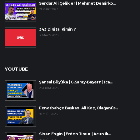
Serdar Ali Çelikler | Mehmet Demirko...
21 MART 2023
343 Digital Kimin ?
31 MAYIS 2023
YOUTUBE
Şansal Büyüka | G.Saray-Bayern | Ica...
26 EKIM 2023
Fenerbahçe Başkanı Ali Koç, Olağanüs...
9 EYLÜL 2023
Sinan Engin | Erden Timur | Acun Ilı...
9 EYLÜL 2023