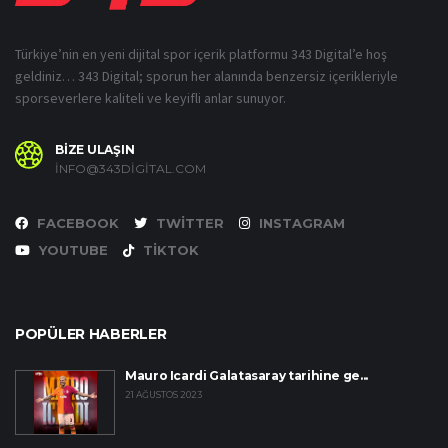
Türkiye’nin en yeni dijital spor içerik platformu 343 Digital’e hoş
geldiniz… 343 Digital; sporun her alanında benzersiz içerikleriyle
sporseverlere kaliteli ve keyifli anlar sunuyor.
BİZE ULAŞIN
INFO@343DIGITAL.COM
FACEBOOK
TWITTER
INSTAGRAM
YOUTUBE
TIKTOK
POPÜLER HABERLER
Mauro Icardi Galatasaray tarihine ge...
21 AĞUSTOS 2023