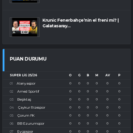
Krunic Fenerbahçe’nin el freni mi? |
Galatasaray...
PUAN DURUMU
SUPER LIG 25/26
O
G
B
M
AV
P
Alanyaspor
0
0
0
0
0
0
Amed Sportif
0
0
0
0
0
0
Beşiktaş
0
0
0
0
0
0
Çaykur Rizespor
0
0
0
0
0
0
Çorum FK
0
0
0
0
0
0
BB Ezurumspor
0
0
0
0
0
0
Eyüpspor
0
0
0
0
0
0