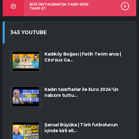
BİZİ İNSTAGRAM'DA TAKİP EDİN
TAKİP ET
343 YOUTUBE
Kadıköy Boğası | Fatih Terim anısı |
Ciro'suz Ga...
Kadın taraftarlar ile Euro 2024'ün
nabzını tuttu...
Şansal Büyüka | Türk futbolunun
içinde kirli ell...