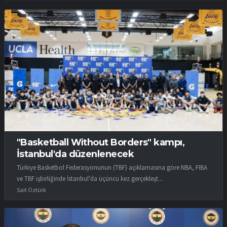
"Basketball Without Borders" kampı,
İstanbul'da düzenlenecek
Türkiye Basketbol Federasyonunun (TBF) açıklamasına göre NBA, FIBA
ve TBF işbirliğinde İstanbul'da üçüncü kez gerçekleşt...
Sait Öztürk