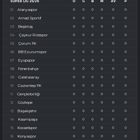
SUPER LIG 25/26
O
G
B
M
AV
P
Alanyaspor
0
0
0
0
0
0
Amed Sportif
0
0
0
0
0
0
Beşiktaş
0
0
0
0
0
0
Çaykur Rizespor
0
0
0
0
0
0
Çorum FK
0
0
0
0
0
0
BB Ezurumspor
0
0
0
0
0
0
Eyüpspor
0
0
0
0
0
0
Fenerbahçe
0
0
0
0
0
0
Galatasaray
0
0
0
0
0
0
Gaziantep FK
0
0
0
0
0
0
Gençlerbirliği
0
0
0
0
0
0
Göztepe
0
0
0
0
0
0
Başakşehir
0
0
0
0
0
0
Kasımpaşa
0
0
0
0
0
0
Kocaelispor
0
0
0
0
0
0
Konyaspor
0
0
0
0
0
0