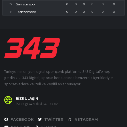
Samsunspor
0
0
0
0
0
0
Trabzonspor
0
0
0
0
0
0
Türkiye’nin en yeni dijital spor içerik platformu 343 Digital’e hoş
geldiniz… 343 Digital; sporun her alanında benzersiz içerikleriyle
sporseverlere kaliteli ve keyifli anlar sunuyor.
BİZE ULAŞIN
INFO@343DIGITAL.COM
FACEBOOK
TWITTER
INSTAGRAM
YOUTUBE
TIKTOK