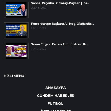
Şansal Büyüka | G.Saray-Bayern | Ica...
26 EKIM 2023
Fenerbahçe Başkanı Ali Koç, Olağanüs...
9 EYLÜL 2023
Sinan Engin | Erden Timur | Acun Ilı...
9 EYLÜL 2023
HIZLI MENÜ
ANASAYFA
GÜNDEM HABERLER
FUTBOL