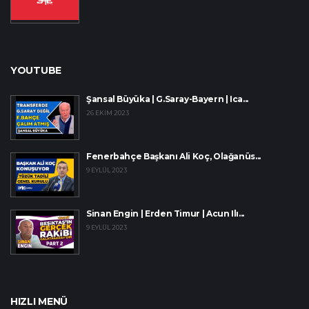
YOUTUBE
Şansal Büyüka | G.Saray-Bayern | Ica...
26 EKIM 2023
Fenerbahçe Başkanı Ali Koç, Olağanüs...
9 EYLÜL 2023
Sinan Engin | Erden Timur | Acun Ilı...
9 EYLÜL 2023
HIZLI MENÜ