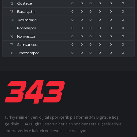
Göztepe
0
0
0
0
0
0
Başakşehir
0
0
0
0
0
0
Kasımpaşa
0
0
0
0
0
0
Kocaelispor
0
0
0
0
0
0
Konyaspor
0
0
0
0
0
0
Samsunspor
0
0
0
0
0
0
Trabzonspor
0
0
0
0
0
0
Türkiye’nin en yeni dijital spor içerik platformu 343 Digital’e hoş
geldiniz… 343 Digital; sporun her alanında benzersiz içerikleriyle
sporseverlere kaliteli ve keyifli anlar sunuyor.