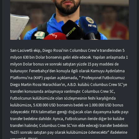
Sarı-Lacivertli ekip, Diego Rossi'nin Columbus Crew'e transferinden 5
milyon 630 bin Dolar bonservis geliri elde edecek. Yapılan anlaşmada 1
milyon Dolar bonus ve sonraki satıştan yüzde 15 pay maddesi de
bulunuyor. Fenerbahçe'den konuyla ilgili olarak Kamuyu Aydınlatma
Platformu'na (KAP) yapılan açıklamada, " Profesyonel Futbolcumuz
Diego Martin Rossi Marachlian'ın, A.B.D. kulübü Columbus Crew SC'ye
transferi konusunda anlaşmaya varılmıştır. Columbus Crew SC,
Futbolcunun kulübümüzle olan sözleşmesinin feshi karşılığında
kulübümüze, 5.630.000 USD bonservis bedeli ve 1.000.000 USD bonus
ödeyecektir. FIFA talimatları gereği doğacak olan dayanışma katkı payı
transfer bedeline dahildir. Ayrıca, Futbolcunun ileride diğer bir kulübe
transferi halinde; Columbus Crew SC'nin elde edeceği transfer bedelinin
%15'i sonraki satıştan pay olarak kulübümüze ödenecektir" ifadelerine