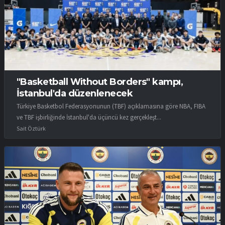
"Basketball Without Borders" kampı,
İstanbul'da düzenlenecek
Türkiye Basketbol Federasyonunun (TBF) açıklamasına göre NBA, FIBA
ve TBF işbirliğinde İstanbul'da üçüncü kez gerçekleşt...
Sait Öztürk