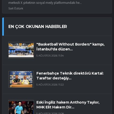
merkezli X şirketinin sosyal medy platformundaki he...
Sait Öztürk
EN ÇOK OKUNAN HABERLER
"Basketball Without Borders" kampı,
İstanbul'da düzen...
5 AĞUSTOS 2026 11:34
Fenerbahçe Teknik direktörü Kartal:
Taraftar desteğiy...
5 AĞUSTOS 2026 11:22
Eski İngiliz hakem Anthony Taylor,
MHK Elit Hakem Dir...
5 AĞUSTOS 2026 11:08