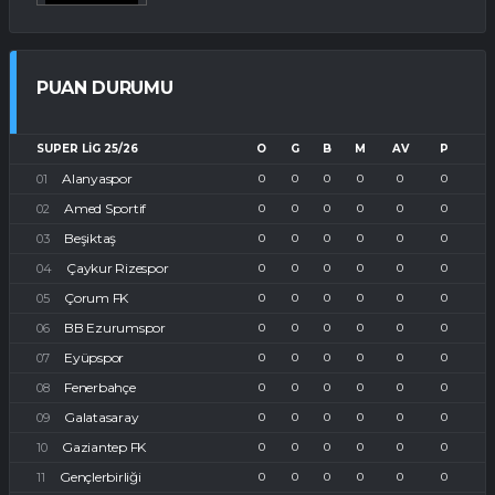
PUAN DURUMU
SUPER LIG 25/26
O
G
B
M
AV
P
Alanyaspor
0
0
0
0
0
0
Amed Sportif
0
0
0
0
0
0
Beşiktaş
0
0
0
0
0
0
Çaykur Rizespor
0
0
0
0
0
0
Çorum FK
0
0
0
0
0
0
BB Ezurumspor
0
0
0
0
0
0
Eyüpspor
0
0
0
0
0
0
Fenerbahçe
0
0
0
0
0
0
Galatasaray
0
0
0
0
0
0
Gaziantep FK
0
0
0
0
0
0
Gençlerbirliği
0
0
0
0
0
0