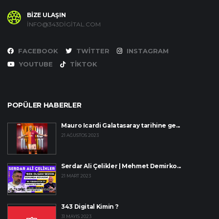
BİZE ULAŞIN
INFO@343DIGITAL.COM
FACEBOOK
TWITTER
INSTAGRAM
YOUTUBE
TIKTOK
POPÜLER HABERLER
Mauro Icardi Galatasaray tarihine ge...
21 AĞUSTOS 2023
Serdar Ali Çelikler | Mehmet Demirko...
21 MART 2023
343 Digital Kimin ?
31 MAYIS 2023