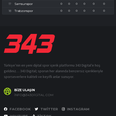
Samsunspor
0
0
0
0
0
0
Trabzonspor
0
0
0
0
0
0
Türkiye’nin en yeni dijital spor içerik platformu 343 Digital’e hoş
geldiniz… 343 Digital; sporun her alanında benzersiz içerikleriyle
sporseverlere kaliteli ve keyifli anlar sunuyor.
BİZE ULAŞIN
INFO@343DIGITAL.COM
FACEBOOK
TWITTER
INSTAGRAM
YOUTUBE
TIKTOK