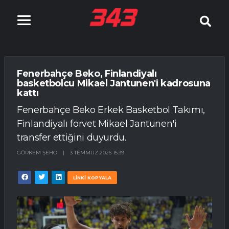
Fenerbahçe Beko, Finlandiyalı
basketbolcu Mikael Jantunen'i kadrosuna
kattı
Fenerbahçe Beko Erkek Basketbol Takımı,
Finlandiyalı forvet Mikael Jantunen'i
transfer ettiğini duyurdu.
GÖRKEM ŞEHO
|
3 TEMMUZ 2025 15:39
LİNKİ KOPYALA