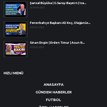
Şansal Büyüka | G.Saray-Bayern | Ica...
26 EKIM 2023
Fenerbahçe Başkanı Ali Koç, Olağanüs...
9 EYLÜL 2023
Sinan Engin | Erden Timur | Acun Ilı...
9 EYLÜL 2023
HIZLI MENÜ
ANASAYFA
GÜNDEM HABERLER
FUTBOL