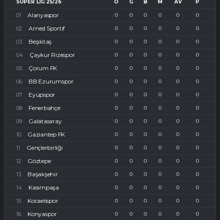
SUPER LIG 25/26
O
G
B
M
AV
P
Alanyaspor
0
0
0
0
0
0
Amed Sportif
0
0
0
0
0
0
Beşiktaş
0
0
0
0
0
0
Çaykur Rizespor
0
0
0
0
0
0
Çorum FK
0
0
0
0
0
0
BB Ezurumspor
0
0
0
0
0
0
Eyüpspor
0
0
0
0
0
0
Fenerbahçe
0
0
0
0
0
0
Galatasaray
0
0
0
0
0
0
Gaziantep FK
0
0
0
0
0
0
Gençlerbirliği
0
0
0
0
0
0
Göztepe
0
0
0
0
0
0
Başakşehir
0
0
0
0
0
0
Kasımpaşa
0
0
0
0
0
0
Kocaelispor
0
0
0
0
0
0
Konyaspor
0
0
0
0
0
0