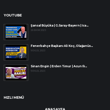
YOUTUBE
Şansal Büyüka | G.Saray-Bayern | Ica...
26 EKIM 2023
Fenerbahçe Başkanı Ali Koç, Olağanüs...
9 EYLÜL 2023
Sinan Engin | Erden Timur | Acun Ilı...
9 EYLÜL 2023
HIZLI MENÜ
ANASAYFA