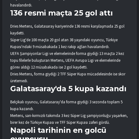
havalandırdı.
136 resmi maçta 25 gol attı
Dries Mertens, Galatasaray kariyerinde 136 resmi karşılaşmada 25 gol
kaydetti.
Süper Lig'de 100 maçta 20 gol atan 38 yaşındaki oyuncu, Türkiye
Kupası'ndaki 9 müsabakada 1 kez rakip ağları havalandırdı.
UEFA Şampiyonlar Ligi ve elemelerinde forma giydiği 13 maçta 2 kez
topu filelerle buluşturan Mertens, UEFA Avrupa Ligi ve elemelerinde
görev aldığı 12 müsabakada ise 2 gol kaydetti.
Dries Mertens, forma giydiği 2 TFF Süper Kupa mücadelesinde ise skor
üretemedi.
Galatasaray'da 5 kupa kazandı
Belçikalı oyuncu, Galatasaray'da forma giydiği 3 sezonda toplam 5
kupa kazandı.
Mertens, sarı-kırmızılı takımda 3 kez Süper Lig şampiyonluğu yaşarken,
birer kez de Türkiye Kupası ve TFF Süper Kupası zaferi gördü.
Napoli tarihinin en golcü
oyuncusu