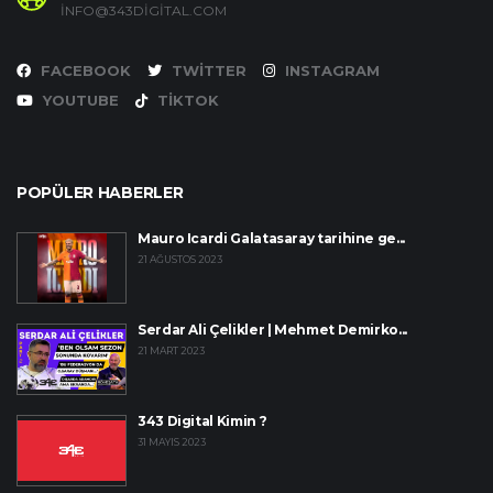
INFO@343DIGITAL.COM
FACEBOOK
TWITTER
INSTAGRAM
YOUTUBE
TIKTOK
POPÜLER HABERLER
Mauro Icardi Galatasaray tarihine ge...
21 AĞUSTOS 2023
Serdar Ali Çelikler | Mehmet Demirko...
21 MART 2023
343 Digital Kimin ?
31 MAYIS 2023