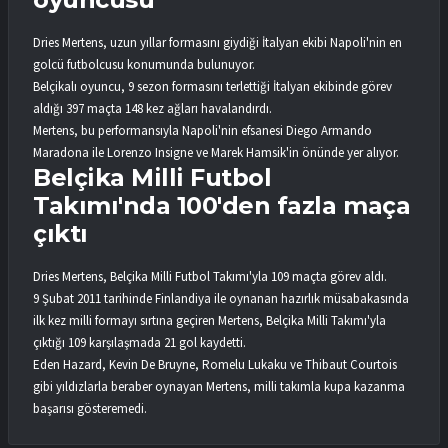
Dries Mertens, uzun yıllar formasını giydiği İtalyan ekibi Napoli'nin en
golcü futbolcusu konumunda bulunuyor.
Belçikalı oyuncu, 9 sezon formasını terlettiği İtalyan ekibinde görev
aldığı 397 maçta 148 kez ağları havalandırdı.
Mertens, bu performansıyla Napoli'nin efsanesi Diego Armando
Maradona ile Lorenzo Insigne ve Marek Hamsik'in önünde yer alıyor.
Belçika Milli Futbol
Takımı'nda 100'den fazla maça
çıktı
Dries Mertens, Belçika Milli Futbol Takımı'yla 109 maçta görev aldı.
9 Şubat 2011 tarihinde Finlandiya ile oynanan hazırlık müsabakasında
ilk kez milli formayı sırtına geçiren Mertens, Belçika Milli Takımı'yla
çıktığı 109 karşılaşmada 21 gol kaydetti.
Eden Hazard, Kevin De Bruyne, Romelu Lukaku ve Thibaut Courtois
gibi yıldızlarla beraber oynayan Mertens, milli takımla kupa kazanma
başarısı gösteremedi.