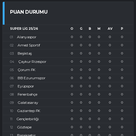
PUAN DURUMU
SUPER LIG 25/26
O
G
B
M
AV
P
Alanyaspor
0
0
0
0
0
0
Amed Sportif
0
0
0
0
0
0
Beşiktaş
0
0
0
0
0
0
Çaykur Rizespor
0
0
0
0
0
0
Çorum FK
0
0
0
0
0
0
BB Ezurumspor
0
0
0
0
0
0
Eyüpspor
0
0
0
0
0
0
Fenerbahçe
0
0
0
0
0
0
Galatasaray
0
0
0
0
0
0
Gaziantep FK
0
0
0
0
0
0
Gençlerbirliği
0
0
0
0
0
0
Göztepe
0
0
0
0
0
0
Başakşehir
0
0
0
0
0
0