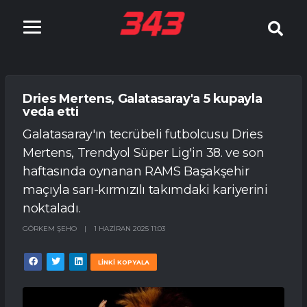
Dries Mertens, Galatasaray'a 5 kupayla
veda etti
Galatasaray'ın tecrübeli futbolcusu Dries
Mertens, Trendyol Süper Lig'in 38. ve son
haftasında oynanan RAMS Başakşehir
maçıyla sarı-kırmızılı takımdaki kariyerini
noktaladı.
GÖRKEM ŞEHO
|
1 HAZIRAN 2025 11:03
LİNKİ KOPYALA