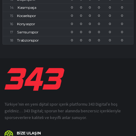
Kasımpaşa
0
0
0
0
0
0
Kocaelispor
0
0
0
0
0
0
Konyaspor
0
0
0
0
0
0
Samsunspor
0
0
0
0
0
0
Trabzonspor
0
0
0
0
0
0
Türkiye’nin en yeni dijital spor içerik platformu 343 Digital’e hoş
geldiniz… 343 Digital; sporun her alanında benzersiz içerikleriyle
sporseverlere kaliteli ve keyifli anlar sunuyor.
BİZE ULAŞIN