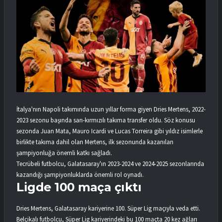
İtalya'nın Napoli takımında uzun yıllar forma giyen Dries Mertens, 2022-
2023 sezonu başında sarı-kırmızılı takıma transfer oldu. Söz konusu
sezonda Juan Mata, Mauro Icardi ve Lucas Torreira gibi yıldız isimlerle
birlikte takıma dahil olan Mertens, ilk sezonunda kazanılan
şampiyonluğa önemli katkı sağladı.
Tecrübeli futbolcu, Galatasaray'ın 2023-2024 ve 2024-2025 sezonlarında
kazandığı şampiyonluklarda önemli rol oynadı.
Ligde 100 maça çıktı
Dries Mertens, Galatasaray kariyerine 100. Süper Lig maçıyla veda etti.
Belçikalı futbolcu, Süper Lig kariyerindeki bu 100 maçta 20 kez ağları