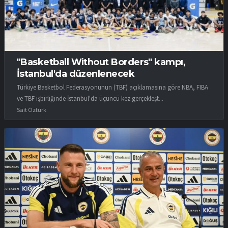
"Basketball Without Borders" kampı,
İstanbul'da düzenlenecek
Türkiye Basketbol Federasyonunun (TBF) açıklamasına göre NBA, FIBA
ve TBF işbirliğinde İstanbul'da üçüncü kez gerçekleşt...
Sait Öztürk