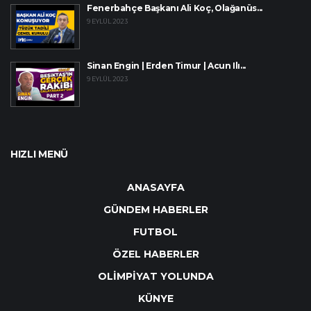
Fenerbahçe Başkanı Ali Koç, Olağanüs...
9 EYLÜL 2023
Sinan Engin | Erden Timur | Acun Ilı...
9 EYLÜL 2023
HIZLI MENÜ
ANASAYFA
GÜNDEM HABERLER
FUTBOL
ÖZEL HABERLER
OLİMPİYAT YOLUNDA
KÜNYE