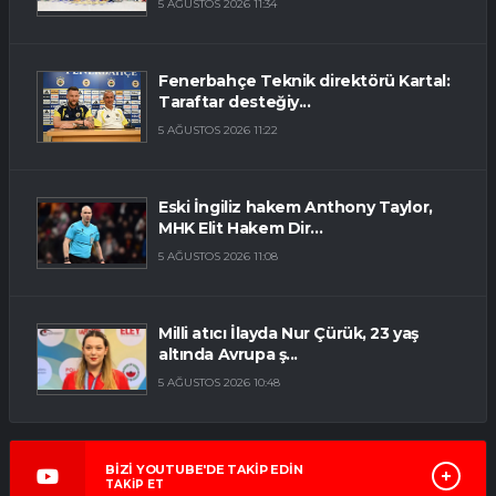
5 AĞUSTOS 2026 11:34
Fenerbahçe Teknik direktörü Kartal:
Taraftar desteğiy...
5 AĞUSTOS 2026 11:22
Eski İngiliz hakem Anthony Taylor,
MHK Elit Hakem Dir...
5 AĞUSTOS 2026 11:08
Milli atıcı İlayda Nur Çürük, 23 yaş
altında Avrupa ş...
5 AĞUSTOS 2026 10:48
BİZİ YOUTUBE'DE TAKİP EDİN
TAKİP ET