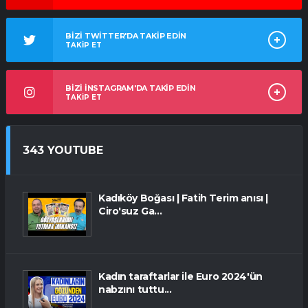
BİZİ TWİTTER'DA TAKİP EDİN
TAKİP ET
BİZİ İNSTAGRAM'DA TAKİP EDİN
TAKİP ET
343 YOUTUBE
Kadıköy Boğası | Fatih Terim anısı |
Ciro'suz Ga...
Kadın taraftarlar ile Euro 2024'ün
nabzını tuttu...