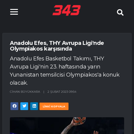
Anadolu Efes, THY Avrupa Ligi'nde
Olympiakos karşısında
Anadolu Efes Basketbol Takımı, THY
Avrupa Ligi'nin 23. haftasında yarın
Yunanistan temsilcisi Olympiakos'a konuk
olacak.
CIHAN BÜYÜKKARA
|
2 ŞUBAT 2023 09:54
LİNKİ KOPYALA