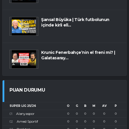
Şansal Büyüka | Türk futbolunun
içinde kirli ell...
Krunic Fenerbahçe’nin el freni mi? |
Galatasaray...
PUAN DURUMU
SUPER LIG 25/26
O
G
B
M
AV
P
Alanyaspor
0
0
0
0
0
0
Amed Sportif
0
0
0
0
0
0