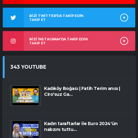
BİZİ TWİTTER'DA TAKİP EDİN
TAKİP ET
BİZİ İNSTAGRAM'DA TAKİP EDİN
TAKİP ET
343 YOUTUBE
Kadıköy Boğası | Fatih Terim anısı |
Ciro'suz Ga...
Kadın taraftarlar ile Euro 2024'ün
nabzını tuttu...