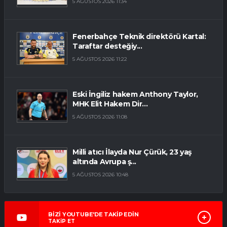
5 AĞUSTOS 2026 11:34
Fenerbahçe Teknik direktörü Kartal:
Taraftar desteğiy...
5 AĞUSTOS 2026 11:22
Eski İngiliz hakem Anthony Taylor,
MHK Elit Hakem Dir...
5 AĞUSTOS 2026 11:08
Milli atıcı İlayda Nur Çürük, 23 yaş
altında Avrupa ş...
5 AĞUSTOS 2026 10:48
BİZİ YOUTUBE'DE TAKİP EDİN
TAKİP ET