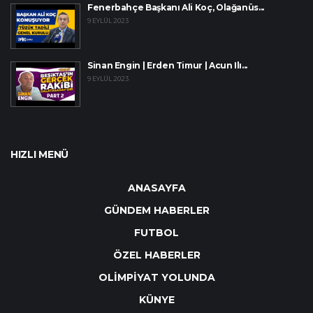
Fenerbahçe Başkanı Ali Koç, Olağanüs...
9 EYLÜL 2023
Sinan Engin | Erden Timur | Acun Ilı...
9 EYLÜL 2023
HIZLI MENÜ
ANASAYFA
GÜNDEM HABERLER
FUTBOL
ÖZEL HABERLER
OLİMPİYAT YOLUNDA
KÜNYE