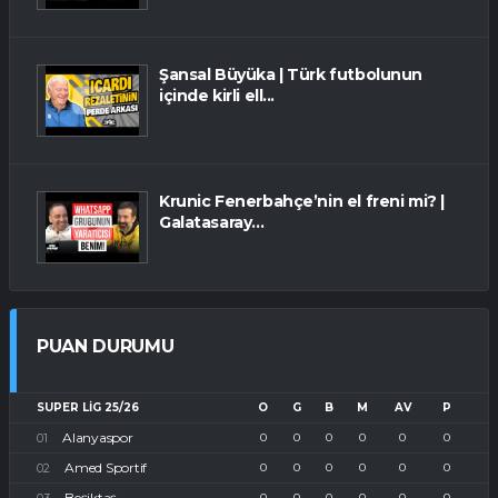
Şansal Büyüka | Türk futbolunun
içinde kirli ell...
Krunic Fenerbahçe’nin el freni mi? |
Galatasaray...
PUAN DURUMU
SUPER LIG 25/26
O
G
B
M
AV
P
Alanyaspor
0
0
0
0
0
0
Amed Sportif
0
0
0
0
0
0
Beşiktaş
0
0
0
0
0
0