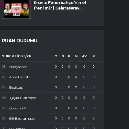
Krunic Fenerbahçe’nin el
freni mi? | Galatasaray...
PUAN DURUMU
SUPER LIG 25/26
O
G
B
M
AV
P
Alanyaspor
0
0
0
0
0
0
Amed Sportif
0
0
0
0
0
0
Beşiktaş
0
0
0
0
0
0
Çaykur Rizespor
0
0
0
0
0
0
Çorum FK
0
0
0
0
0
0
BB Ezurumspor
0
0
0
0
0
0
Eyüpspor
0
0
0
0
0
0