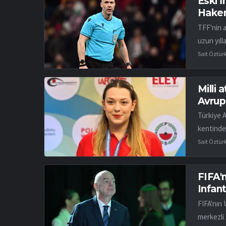
Eski 
Hakem
TFF'nin 
uzun yıll
Sait Öztür
Milli 
Avrup
Türkiye 
kentinde
Sait Öztür
FIFA'n
Infant
FIFA'nın 
merkezli 