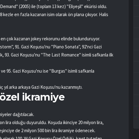
Demand" (2005) ile (toplam 13 kez) "Eliyeşil" ekürisi oldu.
 kezle en fazla kazanan isim olarak ön plana çıkıyor. Halis
 en çok kazanan jokey rekorunu elinde bulunduruyor.
storm", 91. Gazi Koşusu'nu "Piano Sonata", 92'nci Gazi
, 93. Gazi Koşusu'nu "The Last Romance" isimli safkanla ilk
 ve 95. Gazi Koşusu'nu ise "Burgas" isimli safkanla
 yıl arka arkaya Gazi Koşusu'nu kazanmıştı.
 özel ikramiye
iyeler dağıtılacak.
yon lira olduğu duyuruldu. Koşuda ikinciye 20 milyon lira,
eşinciye de 2 milyon 500 bin lira ikramiye ödenecek.
 olarak 100. Yıl Gazi Koşusu Özel Ödülü, kayıt tutarları,