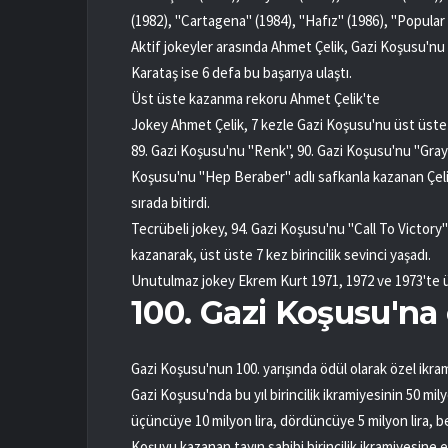
(1982), "Cartagena" (1984), "Hafız" (1986), "Popular 
Aktif jokeyler arasında Ahmet Çelik, Gazi Koşusu'nu 8
Karataş ise 6 defa bu başarıya ulaştı.
Üst üste kazanma rekoru Ahmet Çelik'te
Jokey Ahmet Çelik, 7 kezle Gazi Koşusu'nu üst üste
89. Gazi Koşusu'nu "Renk", 90. Gazi Koşusu'nu "Gray
Koşusu'nu "Hep Beraber" adlı safkanla kazanan Çelik
sırada bitirdi.
Tecrübeli jokey, 94. Gazi Koşusu'nu "Call To Victory"
kazanarak, üst üste 7 kez birincilik sevinci yaşadı.
Unutulmaz jokey Ekrem Kurt 1971, 1972 ve 1973'te üç
100. Gazi Koşusu'na
Gazi Koşusu'nun 100. yarışında ödül olarak özel ikram
Gazi Koşusu'nda bu yıl birincilik ikramiyesinin 50 mil
üçüncüye 10 milyon lira, dördüncüye 5 milyon lira, b
Koşuyu kazanan tayın sahibi birincilik ikramiyesine ek