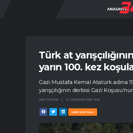
ANASAYFA
Türk at yarışçılığın
yarın 100. kez koşul
Gazi Mustafa Kemal Atatürk adına 1
yarışçılığının derbisi Gazi Koşusu'nu
SAIT ÖZTÜRK
|
27 HAZIRAN 2026 14:54
LİNKİ KOPYALA