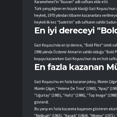
Karamehmet'in "Asuvan" adlı safkanı elde etti.
Türk yarışçılığının en büyük klasiği Gazi Koşusu'n
heykeli, 1970 yılından itibaren kazananlara verilmeye 
heykeli ilk kez "Sadettin" adlı safkanın sahibi Sadun 
En iyi dereceyi "Bold
Gazi Koşusu'nda en iyi derece, "Bold Pilot" isimli s
1996 yılında Özdemir Atman'ın sahibi olduğu "Bold Pi
koşuyu kazanırken Gazi Koşusu'nun da en hızlı safka
En fazla kazanan M
Gazi Koşusu'nu en fazla kazanan jokey, Mümin Çılgın 
Mümin Çılgın; "Helene De Troia" (1960), "Apaçi" (196
"Uğurtay" (1985), "Hafız" (1986), "Top Image" (1988
gösterdi.
Bu yarışı en fazla kazanma başarısını gösteren eküri 
"Melikşah" (1963), "Kayarlı" (1964), "Minimo" (1971)