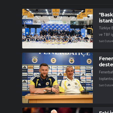
"Bask
İstan
Türkiye 
ve TBF iş
Sait Öztür
Fener
desteğ
Fenerbah
toplantıs
Sait Öztür