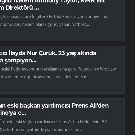
İngiliz hakem Anthony Taylor, MHK Elit
 Direktörü ...
açıklamasına göre İngiltere Futbol Federasyonu bünyesinde
ar üst düzey hakem olarak görev yapan Anthony...
k
atıcı İlayda Nur Çürük, 23 yaş altında
a şampiyon...
Atıcılık Federasyonunun açıklamasına göre Polonya'nın Wroclaw
 düzenlenen organizasyonda mücadele eden m...
k
ın eski başkan yardımcısı Prens Ali'den
ino'ya e...
Ürdünlü eski başkan yardımcısı Prens Ali bin El Hüseyin, BD
X şirketinin sosyal medy platformundaki he...