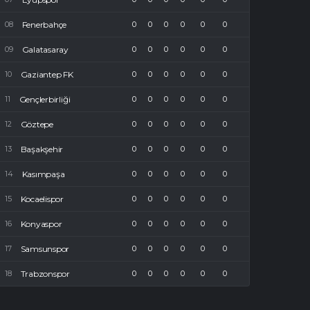
Fenerbahçe
0
0
0
0
0
0
Galatasaray
0
0
0
0
0
0
Gaziantep FK
0
0
0
0
0
0
Gençlerbirliği
0
0
0
0
0
0
Göztepe
0
0
0
0
0
0
Başakşehir
0
0
0
0
0
0
Kasımpaşa
0
0
0
0
0
0
Kocaelispor
0
0
0
0
0
0
Konyaspor
0
0
0
0
0
0
Samsunspor
0
0
0
0
0
0
Trabzonspor
0
0
0
0
0
0