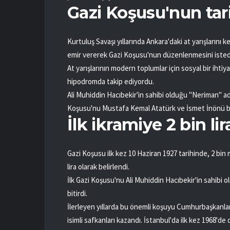
Gazi Koşusu'nun tar
Kurtuluş Savaşı yıllarında Ankara'daki at yarışların
emir vererek Gazi Koşusu'nun düzenlenmesini isted
At yarışlarının modern toplumlar için sosyal bir ihti
hipodromda takip ediyordu.
Ali Muhiddin Hacıbekir'in sahibi olduğu "Neriman" adlı
Koşusu'nu Mustafa Kemal Atatürk ve İsmet İnönü birl
İlk ikramiye 2 bin lir
Gazi Koşusu ilk kez 10 Haziran 1927 tarihinde, 2 bin
lira olarak belirlendi.
İlk Gazi Koşusu'nu Ali Muhiddin Hacıbekir'in sahibi ol
bitirdi.
İlerleyen yıllarda bu önemli koşuyu Cumhurbaşkanlar
isimli safkanları kazandı. İstanbul'da ilk kez 1968'd