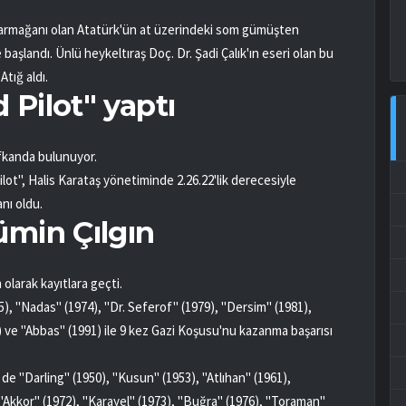
un armağanı olan Atatürk'ün at üzerindeki som gümüşten
başlandı. Ünlü heykeltıraş Doç. Dr. Şadi Çalık'ın eseri olan bu
Atığ aldı.
 Pilot" yaptı
afkanda bulunuyor.
lot", Halis Karataş yönetiminde 2.26.22'lik derecesiyle
nı oldu.
ümin Çılgın
olarak kayıtlara geçti.
5), "Nadas" (1974), "Dr. Seferof" (1979), "Dersim" (1981),
) ve "Abbas" (1991) ile 9 kez Gazi Koşusu'nu kazanma başarısı
de "Darling" (1950), "Kusun" (1953), "Atlıhan" (1961),
, "Akkor" (1972), "Karayel" (1973), "Buğra" (1976), "Toraman"