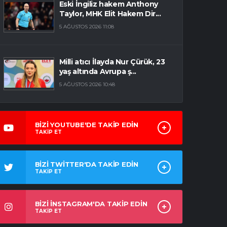
Eski İngiliz hakem Anthony
Taylor, MHK Elit Hakem Dir...
5 AĞUSTOS 2026 11:08
Milli atıcı İlayda Nur Çürük, 23
yaş altında Avrupa ş...
5 AĞUSTOS 2026 10:48
BİZİ YOUTUBE'DE TAKİP EDİN
TAKİP ET
BİZİ TWİTTER'DA TAKİP EDİN
TAKİP ET
BİZİ İNSTAGRAM'DA TAKİP EDİN
TAKİP ET