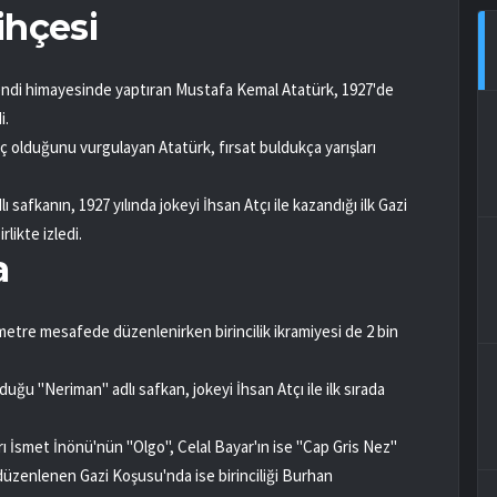
ihçesi
ı kendi himayesinde yaptıran Mustafa Kemal Atatürk, 1927'de
i.
yaç olduğunu vurgulayan Atatürk, fırsat buldukça yarışları
 safkanın, 1927 yılında jokeyi İhsan Atçı ile kazandığı ilk Gazi
ikte izledi.
a
 metre mesafede düzenlenirken birincilik ikramiyesi de 2 bin
duğu "Neriman" adlı safkan, jokeyi İhsan Atçı ile ilk sırada
ı İsmet İnönü'nün "Olgo", Celal Bayar'ın ise "Cap Gris Nez"
e düzenlenen Gazi Koşusu'nda ise birinciliği Burhan