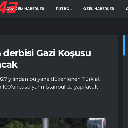
GÜNDEM HABERLER
FUTBOL
ÖZEL HABERLER
ın derbisi Gazi Koşusu
acak
927 yılından bu yana düzenlenen Türk at
n 100'üncüsü yarın İstanbul'da yapılacak.