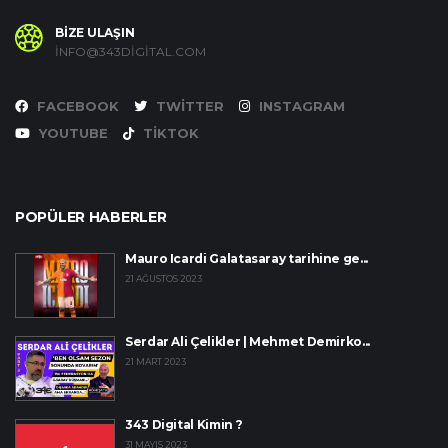
BİZE ULAŞIN
INFO@343DIGITAL.COM
FACEBOOK
TWITTER
INSTAGRAM
YOUTUBE
TIKTOK
POPÜLER HABERLER
Mauro Icardi Galatasaray tarihine ge...
21 AĞUSTOS 2023
Serdar Ali Çelikler | Mehmet Demirko...
21 MART 2023
343 Digital Kimin ?
31 MAYIS 2023