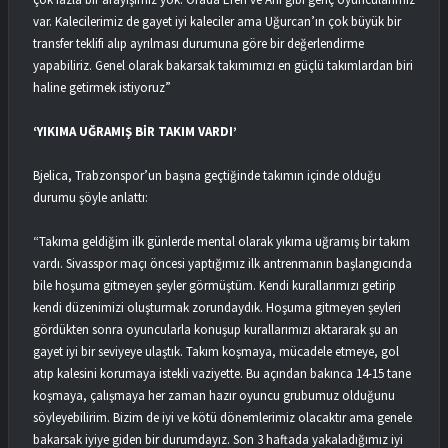
var. Kalecilerimiz de gayet iyi kaleciler ama Uğurcan’ın çok büyük bir
transfer teklifi alıp ayrılması durumuna göre bir değerlendirme
yapabiliriz. Genel olarak bakarsak takımımızı en güçlü takımlardan biri
haline getirmek istiyoruz”
‘YIKIMA UĞRAMIŞ BİR TAKIM VARDI’
Bjelica, Trabzonspor’un başına geçtiğinde takımın içinde olduğu
durumu şöyle anlattı:
“Takıma geldiğim ilk günlerde mental olarak yıkıma uğramış bir takım
vardı. Sivasspor maçı öncesi yaptığımız ilk antrenmanın başlangıcında
bile hoşuma gitmeyen şeyler görmüştüm. Kendi kurallarımızı getirip
kendi düzenimizi oluşturmak zorundaydık. Hoşuma gitmeyen şeyleri
gördükten sonra oyuncularla konuşup kurallarımızı aktararak şu an
gayet iyi bir seviyeye ulaştık. Takım koşmaya, mücadele etmeye, gol
atıp kalesini korumaya istekli vaziyette. Bu açından bakınca 14-15 tane
koşmaya, çalışmaya her zaman hazır oyuncu grubumuz olduğunu
söyleyebilirim. Bizim de iyi ve kötü dönemlerimiz olacaktır ama genele
bakarsak iyiye giden bir durumdayız. Son 3 haftada yakaladığımız iyi