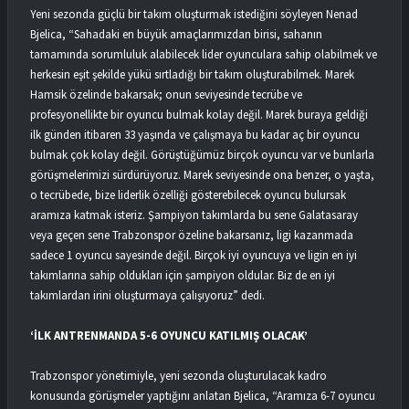
Yeni sezonda güçlü bir takım oluşturmak istediğini söyleyen Nenad
Bjelica, “Sahadaki en büyük amaçlarımızdan birisi, sahanın
tamamında sorumluluk alabilecek lider oyunculara sahip olabilmek ve
herkesin eşit şekilde yükü sırtladığı bir takım oluşturabilmek. Marek
Hamsik özelinde bakarsak; onun seviyesinde tecrübe ve
profesyonellikte bir oyuncu bulmak kolay değil. Marek buraya geldiği
ilk günden itibaren 33 yaşında ve çalışmaya bu kadar aç bir oyuncu
bulmak çok kolay değil. Görüştüğümüz birçok oyuncu var ve bunlarla
görüşmelerimizi sürdürüyoruz. Marek seviyesinde ona benzer, o yaşta,
o tecrübede, bize liderlik özelliği gösterebilecek oyuncu bulursak
aramıza katmak isteriz. Şampiyon takımlarda bu sene Galatasaray
veya geçen sene Trabzonspor özeline bakarsanız, ligi kazanmada
sadece 1 oyuncu sayesinde değil. Birçok iyi oyuncuya ve ligin en iyi
takımlarına sahip oldukları için şampiyon oldular. Biz de en iyi
takımlardan irini oluşturmaya çalışıyoruz” dedi.
‘İLK ANTRENMANDA 5-6 OYUNCU KATILMIŞ OLACAK’
Trabzonspor yönetimiyle, yeni sezonda oluşturulacak kadro
konusunda görüşmeler yaptığını anlatan Bjelica, “Aramıza 6-7 oyuncu