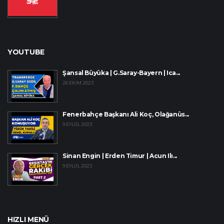
YOUTUBE
Şansal Büyüka | G.Saray-Bayern | Ica...
26 EKIM 2023
Fenerbahçe Başkanı Ali Koç, Olağanüs...
9 EYLÜL 2023
Sinan Engin | Erden Timur | Acun Ilı...
9 EYLÜL 2023
HIZLI MENÜ