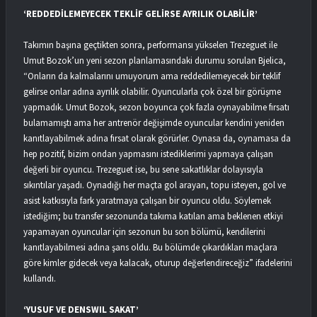
‘REDDEDİLEMEYECEK TEKLİF GELİRSE AYRILIK OLABİLİR’
Takımın başına geçtikten sonra, performansı yükselen Trezeguet ile
Umut Bozok’un yeni sezon planlamasındaki durumu sorulan Bjelica,
“Onların da kalmalarını umuyorum ama reddedilemeyecek bir teklif
gelirse onlar adına ayrılık olabilir. Oyuncularla çok özel bir görüşme
yapmadık. Umut Bozok, sezon boyunca çok fazla oynayabilme fırsatı
bulamamıştı ama her antrenör değişimde oyuncular kendini yeniden
kanıtlayabilmek adına fırsat olarak görürler. Oynasa da, oynamasa da
hep pozitif, bizim ondan yapmasını istediklerimi yapmaya çalışan
değerli bir oyuncu. Trezeguet ise, bu sene sakatlıklar dolayısıyla
sıkıntılar yaşadı. Oynadığı her maçta gol arayan, topu isteyen, gol ve
asist katkısıyla fark yaratmaya çalışan bir oyuncu oldu. Söylemek
istediğim; bu transfer sezonunda takıma katılan ama beklenen etkiyi
yapamayan oyuncular için sezonun bu son bölümü, kendilerini
kanıtlayabilmesi adına şans oldu. Bu bölümde çıkardıkları maçlara
göre kimler gidecek veya kalacak, oturup değerlendireceğiz” ifadelerini
kullandı.
‘YUSUF VE DENSWIL SAKAT’