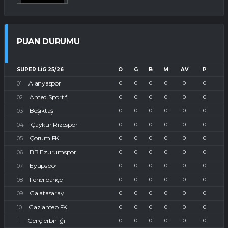
PUAN DURUMU
SUPER LIG 25/26
O
G
B
M
AV
P
Alanyaspor
0
0
0
0
0
0
Amed Sportif
0
0
0
0
0
0
Beşiktaş
0
0
0
0
0
0
Çaykur Rizespor
0
0
0
0
0
0
Çorum FK
0
0
0
0
0
0
BB Ezurumspor
0
0
0
0
0
0
Eyüpspor
0
0
0
0
0
0
Fenerbahçe
0
0
0
0
0
0
Galatasaray
0
0
0
0
0
0
Gaziantep FK
0
0
0
0
0
0
Gençlerbirliği
0
0
0
0
0
0