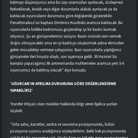
katmayı düşünüyoruz ama bu sayı aramızdan ayrılacak, sözleşmesi
feshedilecek, kiralık veya diğer durumlarla alakalı ayrılacak ya da
katılacak oyuncuların durumuna göre değişkenlik gösterebilir.
Panathinaikos’un kaptanı Dimitrios Kourbelis aramıza katılacak. Bu
oyuncularla birlikte kadromuzu güçlendirip iyi bir kadro kurmak
istiyoruz. Şu an görüşmelerimiz sürüyor. Basın önünde isim vermek
doğru olmayacaktır ama en iyi kadroyu oluşturmak adına elimizden
gelen mücadeleyi vermeye çalışıyoruz. Bazı oyuncularla yaptığımız
görüşmeler ileri boyuta ulaştı, son aşamaya geldi. 30 Haziran’da
kampta yapacağımız ilk antrenmanda muhtemelen aramıza yeni 5-6
oyuncumuz da katılmış olacak” diye konuştu.
‘UĞURCAN’IN AYRILMA DURUMUNA GÖRE DEĞERLENDİRME
YAPABİLİRİZ’
Transfer ihtiyacı olan mevkiler hakkında bilgi veren Bjelica şunları
söyledi:
''Orta saha, kanatlar, santra ve savunma pozisyonunda, bütün
pozisyona oyuncu aradığımızı söyleyebilirim. Belki bek pozisyonunda
çok fazla bir arayışımız yok. Orada Eren ve Arif gibi genç oyuncularımız