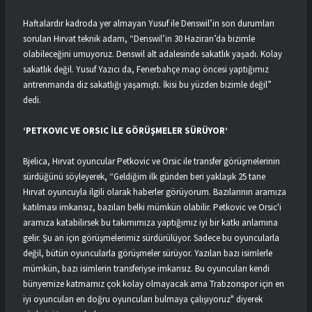
Haftalardır kadroda yer almayan Yusuf ile Denswil’in son durumları
sorulan Hırvat teknik adam, “Denswil’in 30 Haziran’da bizimle
olabileceğini umuyoruz. Denswil alt adalesinde sakatlık yaşadı. Kolay
sakatlık değil. Yusuf Yazıcı da, Fenerbahçe maçı öncesi yaptığımız
antrenmanda diz sakatlığı yaşamıştı. İkisi bu yüzden bizimle değil”
dedi.
‘PETKOVIC VE ORSIC İLE GÖRÜŞMELER SÜRÜYOR’
Bjelica, Hırvat oyuncular Petkovic ve Orsic ile transfer görüşmelerinin
sürdüğünü söyleyerek, “Geldiğim ilk günden beri yaklaşık 25 tane
Hırvat oyuncuyla ilgili olarak haberler görüyorum. Bazılarının aramıza
katılması imkansız, bazıları belki mümkün olabilir. Petkovic ve Orsic'i
aramıza katabilirsek bu takımımıza yaptığımız iyi bir katkı anlamına
gelir. Şu an için görüşmelerimiz sürdürülüyor. Sadece bu oyuncularla
değil, bütün oyuncularla görüşmeler sürüyor. Yazılan bazı isimlerle
mümkün, bazı isimlerin transferiyse imkansız. Bu oyuncuları kendi
bünyemize katmamız çok kolay olmayacak ama Trabzonspor için en
iyi oyuncuları en doğru oyuncuları bulmaya çalışıyoruz" diyerek