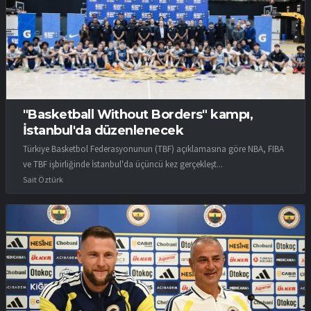
"Basketball Without Borders" kampı,
İstanbul'da düzenlenecek
Türkiye Basketbol Federasyonunun (TBF) açıklamasına göre NBA, FIBA
ve TBF işbirliğinde İstanbul'da üçüncü kez gerçekleşt...
Sait Öztürk