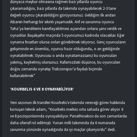
dünyaca meşhur olmasına rağmen bazı yıllarda oyuncu
çıkaramadığını, bazı yıllarda da takımda oynayabilecek 2-3 tane
değerli oyuncu çıkarabildiğini görüyorsunuz. Geldiğim ilk andan
itibaren herhangi bir sıkıntı yaşamadık. Arif ve savunma oyuncu
Taha’ya kendilerini kanıtlayabilmesi açısından onlara şans verdik ve
oynadılar. Başakşehir maçında 5 oyuncumuz kadroda olacaklar. Eğer
oynama fırsatları olursa onları görebilmek istiyoruz. Genç oyuncuların
gelişiminde en önemlisi, oyuncu hazır olduğunda, o an geldiğinde
oynatabilmek. Oyuncusu o anda oynatamazsanız bu oyuncuları
yakmış, kaybetmiş olursunuz. Kafamızdaki düşünce, bu oyuncuları
doğru zamanda oynatıp Trabzonspor’a faydalı biçimde
kullanabilmek”
‘KOURBELIS 6 VE 8 OYNAYABİLİYOR’
Yeni sezonun ilk transferi Kourbelis’e takımda vereceği görev hakkında
konuşan teknik adam, “Kourbelis merkez orta sahada görev alıyor. 6
ve 8 pozisyonlarında oynayabiliyor. Panathinakios da son zamanlarda
daha ofansif rol edilmişti. Yunan milli takımında da 6 numarada
savunma yönünde oynadığında da iyi maçlar çıkarıyordu” dedi.