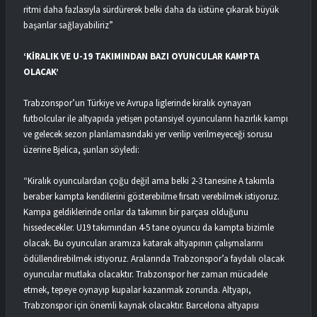
ritmi daha fazlasıyla sürdürerek belki daha da üstüne çıkarak büyük
başarılar sağlayabiliriz”
‘KİRALIK VE U-19 TAKIMINDAN BAZI OYUNCULAR KAMPTA
OLACAK’
Trabzonspor’un Türkiye ve Avrupa liglerinde kiralık oynayan
futbolcular ile altyapıda yetişen potansiyel oyuncuların hazırlık kampı
ve gelecek sezon planlamasındaki yer verilip verilmeyeceği sorusu
üzerine Bjelica, şunları söyledi:
“Kiralık oyunculardan çoğu değil ama belki 2-3 tanesine A takımla
beraber kampta kendilerini gösterebilme fırsatı verebilmek istiyoruz.
Kampa geldiklerinde onlar da takımın bir parçası olduğunu
hissedecekler. U19 takımından 4-5 tane oyuncu da kampta bizimle
olacak. Bu oyuncuları aramıza katarak altyapının çalışmalarını
ödüllendirebilmek istiyoruz. Aralarında Trabzonspor’a faydalı olacak
oyuncular mutlaka olacaktır. Trabzonspor her zaman mücadele
etmek, tepeye oynayıp kupalar kazanmak zorunda. Altyapı,
Trabzonspor için önemli kaynak olacaktır. Barcelona altyapısı