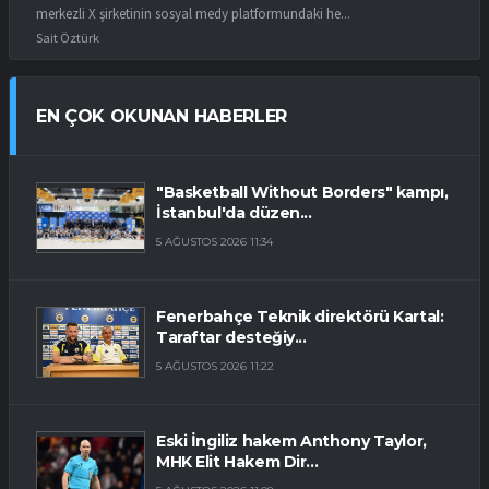
merkezli X şirketinin sosyal medy platformundaki he...
Sait Öztürk
EN ÇOK OKUNAN HABERLER
"Basketball Without Borders" kampı,
İstanbul'da düzen...
5 AĞUSTOS 2026 11:34
Fenerbahçe Teknik direktörü Kartal:
Taraftar desteğiy...
5 AĞUSTOS 2026 11:22
Eski İngiliz hakem Anthony Taylor,
MHK Elit Hakem Dir...