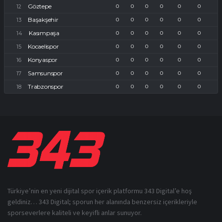
Göztepe
0
0
0
0
0
0
Başakşehir
0
0
0
0
0
0
Kasımpaşa
0
0
0
0
0
0
Kocaelispor
0
0
0
0
0
0
Konyaspor
0
0
0
0
0
0
Samsunspor
0
0
0
0
0
0
Trabzonspor
0
0
0
0
0
0
Türkiye’nin en yeni dijital spor içerik platformu 343 Digital’e hoş
geldiniz… 343 Digital; sporun her alanında benzersiz içerikleriyle
sporseverlere kaliteli ve keyifli anlar sunuyor.