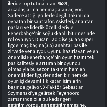
ileride top tutma oranı %89,
arkadaşlarına her maç alan açıyor.
Sadece attığı gollerle değil, takımı da
oynatan bir santrafor. Asistleri, anahtar
pasları ve liderlik özellikleriyle
Fenerbahçe’nin soğukkanlı bitirmesinde
rol oynuyor. Dusan Tadic ise şu an süper
ligde maç başına(3.5) anahtar pas ile
zirvede yer alıyor. Oyunu hazırlayan ve en
önemlisi Fenerbahçe’nin oyun hızını tek
pas kalitesiyle arttıran bir oyuncu
olmasıyla bu sezon takımın hem en
önemli lider figürlerinden biri hem de
oyun içi devamlılık katan isimlerin
başında geliyor. X-Faktör Sebastian
Szymanski’ye gelirsek Feyenoord
zamanında bile bu kadar geri
getirilmiyordu, geri getirilmemesine,