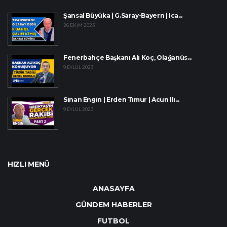
Şansal Büyüka | G.Saray-Bayern | Ica...
26 EKIM 2023
Fenerbahçe Başkanı Ali Koç, Olağanüs...
9 EYLÜL 2023
Sinan Engin | Erden Timur | Acun Ilı...
9 EYLÜL 2023
HIZLI MENÜ
ANASAYFA
GÜNDEM HABERLER
FUTBOL