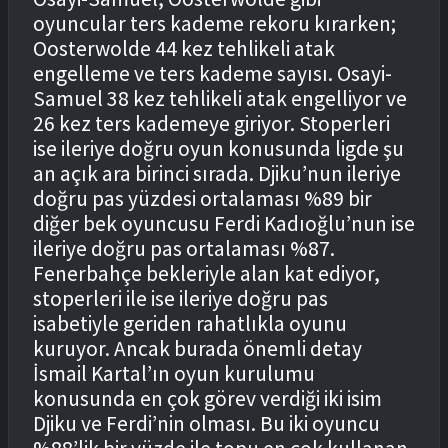
oyuncular ters kademe rekoru kırarken;
Oosterwolde 44 kez tehlikeli atak
engelleme ve ters kademe sayısı. Osayi-
Samuel 38 kez tehlikeli atak engelliyor ve
26 kez ters kademeye giriyor. Stoperleri
ise ileriye doğru oyun konusunda ligde şu
an açık ara birinci sırada. Djiku’nun ileriye
doğru pas yüzdesi ortalaması %89 bir
diğer bek oyuncusu Ferdi Kadıoğlu’nun ise
ileriye doğru pas ortalaması %87.
Fenerbahçe bekleriyle alan kat ediyor,
stoperleri ile ise ileriye doğru pas
isabetiyle geriden rahatlıkla oyunu
kuruyor. Ancak burada önemli detay
İsmail Kartal’ın oyun kurulumu
konusunda en çok görev verdiği iki isim
Djiku ve Ferdi’nin olması. Bu iki oyuncu