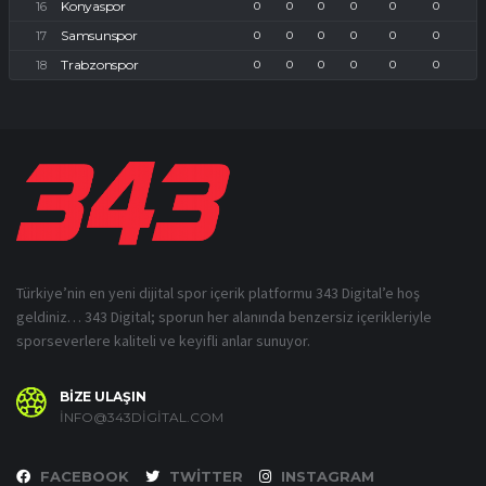
Konyaspor
0
0
0
0
0
0
Samsunspor
0
0
0
0
0
0
Trabzonspor
0
0
0
0
0
0
Türkiye’nin en yeni dijital spor içerik platformu 343 Digital’e hoş
geldiniz… 343 Digital; sporun her alanında benzersiz içerikleriyle
sporseverlere kaliteli ve keyifli anlar sunuyor.
BİZE ULAŞIN
INFO@343DIGITAL.COM
FACEBOOK
TWITTER
INSTAGRAM