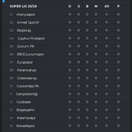
SUPER LIG 25/26
O
G
B
M
AV
P
Alanyaspor
0
0
0
0
0
0
Amed Sportif
0
0
0
0
0
0
Beşiktaş
0
0
0
0
0
0
Çaykur Rizespor
0
0
0
0
0
0
Çorum FK
0
0
0
0
0
0
BB Ezurumspor
0
0
0
0
0
0
Eyüpspor
0
0
0
0
0
0
Fenerbahçe
0
0
0
0
0
0
Galatasaray
0
0
0
0
0
0
Gaziantep FK
0
0
0
0
0
0
Gençlerbirliği
0
0
0
0
0
0
Göztepe
0
0
0
0
0
0
Başakşehir
0
0
0
0
0
0
Kasımpaşa
0
0
0
0
0
0
Kocaelispor
0
0
0
0
0
0