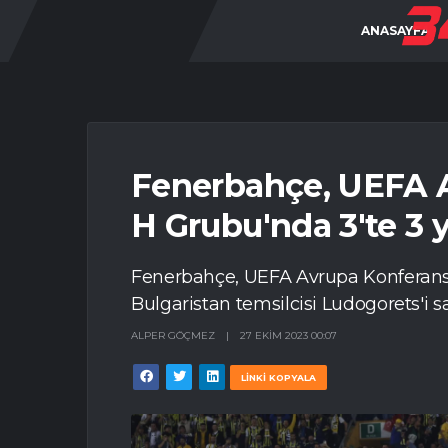
ANASAYFA
Fenerbahçe, UEFA A
H Grubu'nda 3'te 3 y
Fenerbahçe, UEFA Avrupa Konferans 
Bulgaristan temsilcisi Ludogorets'i s
ALPER GÖÇMEZ
|
27 EKIM 2023 00:07
LİNKİ KOPYALA