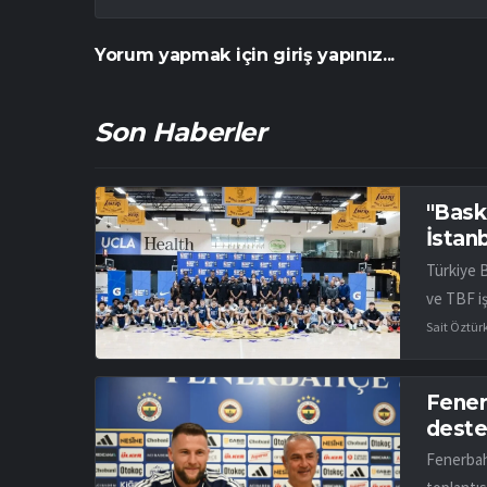
Yorum yapmak için giriş yapınız...
Son Haberler
"Bask
İstan
Türkiye 
ve TBF iş
Sait Öztür
Fener
desteğ
Fenerbah