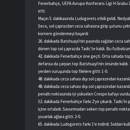
Fenerbahçe, UEFA Avrupa Konferans Ligi H Grubu 3.
etti.
Maçın 5. dakikasında Ludogorets etkili geldi. Ned
Seco, sol çaprazdan ceza sahasına girip şutunu çekt
kornere göndermeyi başardı
26. dakikada Batshuayi'nin pasında sağdan ceza sah
dönen top sol çaprazda Tadic'te kaldı. Bu futbolcun
42. dakikada Fenerbahçe öne geçti. Orta sahada to
defansa da çarpan top Batshuayi'nin önünde kaldı.
yerden vuruşunda top filelere gitti: 1-0.
48. dakikada ceza sahası dışı sol çaprazından kazanı
48. dakikada ceza sahası dışı sol çaprazından kazan
penaltı noktasında iyi yükselen Crespo kafayı vurdu
52. dakikada Fenerbahçe farkı 2'ye çıkardı. Tadic'i
içine ortaladı. Savunmadan seken top penaltı nokta
yuvarlak ağlara gitti: 2-0.
65. dakikada Ludogorets farkı 1'e indirdi. Soldan ku