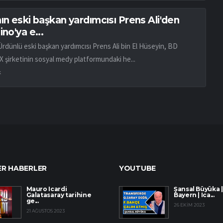
ın eski başkan yardımcısı Prens Ali'den
ino'ya e...
Ürdünlü eski başkan yardımcısı Prens Ali bin El Hüseyin, BD
X şirketinin sosyal medy platformundaki he...
k
R HABERLER
YOUTUBE
Mauro Icardi
Şansal Büyüka |
Galatasaray tarihine
Bayern | Ica...
ge...
26 EKIM 2023
21 AĞUSTOS 2023