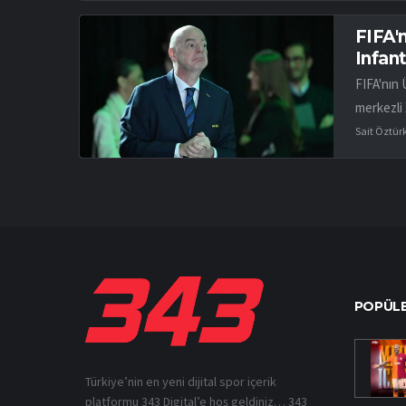
FIFA'n
Infant
FIFA'nın 
merkezli 
Sait Öztür
POPÜLE
Türkiye’nin en yeni dijital spor içerik
platformu 343 Digital’e hoş geldiniz… 343