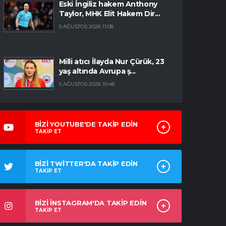
Eski İngiliz hakem Anthony
Taylor, MHK Elit Hakem Dir...
5 AĞUSTOS 2026 11:08
Milli atıcı İlayda Nur Çürük, 23
yaş altında Avrupa ş...
5 AĞUSTOS 2026 10:48
BİZİ YOUTUBE'DE TAKİP EDİN
TAKİP ET
BİZİ TWİTTER'DA TAKİP EDİN
TAKİP ET
BİZİ İNSTAGRAM'DA TAKİP EDİN
TAKİP ET