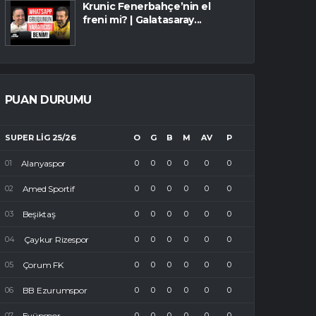
Krunic Fenerbahçe’nin el
freni mi? | Galatasaray...
PUAN DURUMU
SUPER LIG 25/26
O
G
B
M
AV
P
Alanyaspor
0
0
0
0
0
0
Amed Sportif
0
0
0
0
0
0
Beşiktaş
0
0
0
0
0
0
Çaykur Rizespor
0
0
0
0
0
0
Çorum FK
0
0
0
0
0
0
BB Ezurumspor
0
0
0
0
0
0
Eyüpspor
0
0
0
0
0
0