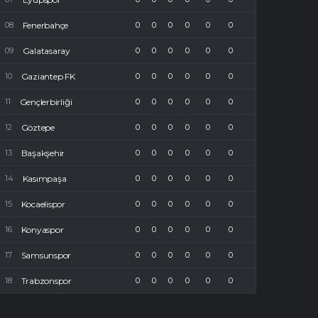
Fenerbahçe
0
0
0
0
0
0
Galatasaray
0
0
0
0
0
0
Gaziantep FK
0
0
0
0
0
0
Gençlerbirliği
0
0
0
0
0
0
Göztepe
0
0
0
0
0
0
Başakşehir
0
0
0
0
0
0
Kasımpaşa
0
0
0
0
0
0
Kocaelispor
0
0
0
0
0
0
Konyaspor
0
0
0
0
0
0
Samsunspor
0
0
0
0
0
0
Trabzonspor
0
0
0
0
0
0