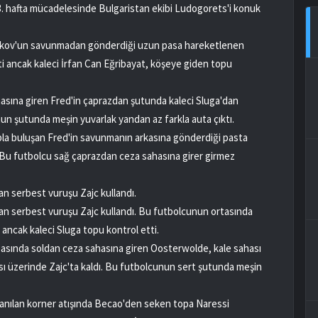
 hafta mücadelesinde Bulgaristan ekibi Ludogorets'i konuk
yalkov'un savunmadan gönderdiği uzun pasa hareketlenen
i ancak kaleci İrfan Can Eğribayat, köşeye giden topu
asına giren Fred'in çaprazdan şutunda kaleci Sluga'dan
un şutunda meşin yuvarlak yandan az farkla auta çıktı.
pla buluşan Fred'in savunmanın arkasına gönderdiği pasta
 Bu futbolcu sağ çaprazdan ceza sahasına girer girmez
lan serbest vuruşu Zajc kullandı.
ılan serbest vuruşu Zajc kullandı. Bu futbolcunun ortasında
 ancak kaleci Sluga topu kontrol etti.
n pasında soldan ceza sahasına giren Oosterwolde, kale sahası
sı üzerinde Zajc'ta kaldı. Bu futbolcunun sert şutunda meşin
llanılan korner atışında Becao'den seken topa Naressi