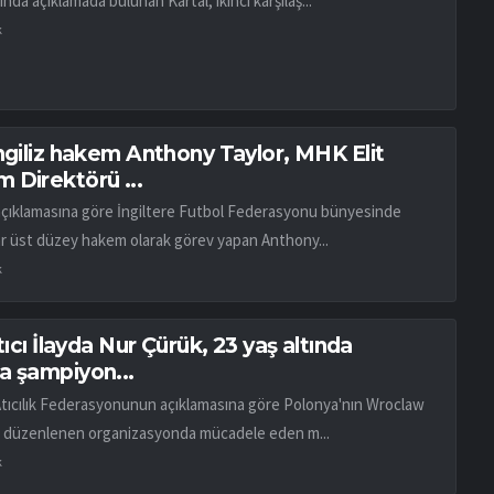
ında açıklamada bulunan Kartal, ikinci karşılaş...
k
İngiliz hakem Anthony Taylor, MHK Elit
 Direktörü ...
açıklamasına göre İngiltere Futbol Federasyonu bünyesinde
ar üst düzey hakem olarak görev yapan Anthony...
k
atıcı İlayda Nur Çürük, 23 yaş altında
a şampiyon...
Atıcılık Federasyonunun açıklamasına göre Polonya'nın Wroclaw
 düzenlenen organizasyonda mücadele eden m...
k