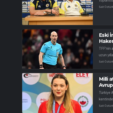
toplantıs
Sait Öztür
Eski 
Hakem
TFF'nin 
uzun yıll
Sait Öztür
Milli 
Avrup
Türkiye 
kentinde
Sait Öztür