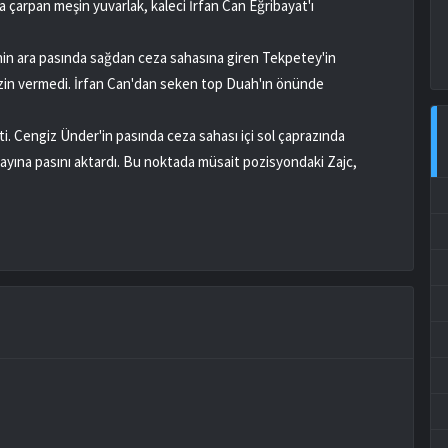
 çarpan meşin yuvarlak, kaleci İrfan Can Eğribayat'ı
'nin ara pasında sağdan ceza sahasına giren Tekpetey'in
izin vermedi. İrfan Can'dan seken top Duah'ın önünde
i. Cengiz Ünder'in pasında ceza sahası içi sol çaprazında
yayına pasını aktardı. Bu noktada müsait pozisyondaki Zajc,