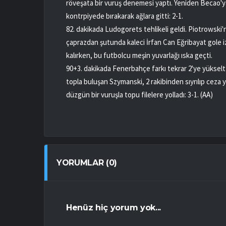
röveşata bir vuruş denemesi yaptı. Yeniden Becao'ya
kontrpiyede bırakarak ağlara gitti: 2-1.
82. dakikada Ludogorets tehlikeli geldi. Piotrowski
çaprazdan şutunda kaleci İrfan Can Eğribayat gole 
kalırken, bu futbolcu meşin yuvarlağı ıska geçti.
90+3. dakikada Fenerbahçe farkı tekrar 2'ye yükseltt
topla buluşan Szymanski, 2 rakibinden sıyrılıp ceza 
düzgün bir vuruşla topu filelere yolladı: 3-1. (AA)
YORUMLAR (0)
Henüz hiç yorum yok...