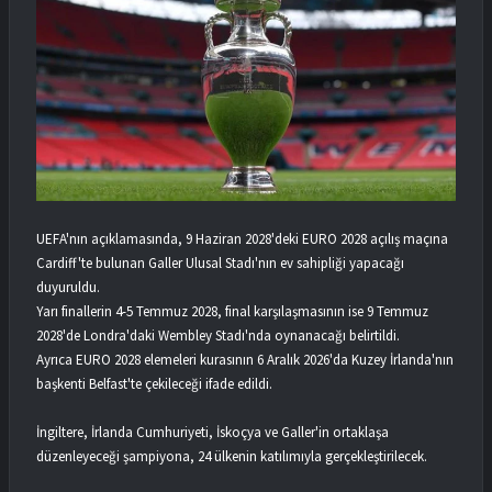
UEFA'nın açıklamasında, 9 Haziran 2028'deki EURO 2028 açılış maçına
Cardiff'te bulunan Galler Ulusal Stadı'nın ev sahipliği yapacağı
duyuruldu.
Yarı finallerin 4-5 Temmuz 2028, final karşılaşmasının ise 9 Temmuz
2028'de Londra'daki Wembley Stadı'nda oynanacağı belirtildi.
Ayrıca EURO 2028 elemeleri kurasının 6 Aralık 2026'da Kuzey İrlanda'nın
başkenti Belfast'te çekileceği ifade edildi.
İngiltere, İrlanda Cumhuriyeti, İskoçya ve Galler'in ortaklaşa
düzenleyeceği şampiyona, 24 ülkenin katılımıyla gerçekleştirilecek.