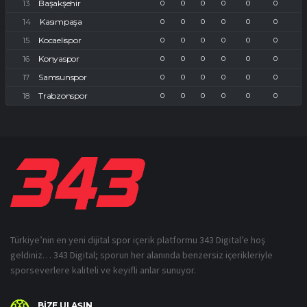
Başakşehir
0
0
0
0
0
0
Kasımpaşa
0
0
0
0
0
0
Kocaelispor
0
0
0
0
0
0
Konyaspor
0
0
0
0
0
0
Samsunspor
0
0
0
0
0
0
Trabzonspor
0
0
0
0
0
0
Türkiye’nin en yeni dijital spor içerik platformu 343 Digital’e hoş
geldiniz… 343 Digital; sporun her alanında benzersiz içerikleriyle
sporseverlere kaliteli ve keyifli anlar sunuyor.
BİZE ULAŞIN