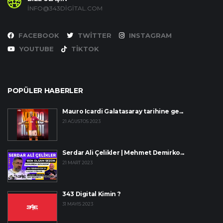
INFO@343DIGITAL.COM
FACEBOOK
TWITTER
INSTAGRAM
YOUTUBE
TIKTOK
POPÜLER HABERLER
Mauro Icardi Galatasaray tarihine ge...
21 AĞUSTOS 2023
Serdar Ali Çelikler | Mehmet Demirko...
21 MART 2023
343 Digital Kimin ?
31 MAYIS 2023