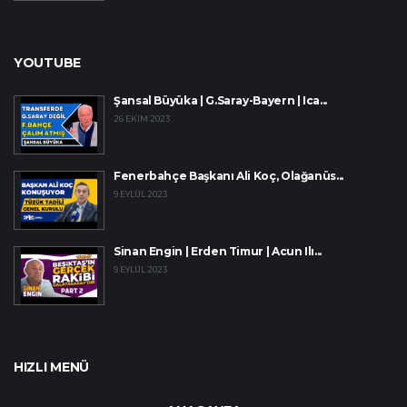
YOUTUBE
Şansal Büyüka | G.Saray-Bayern | Ica...
26 EKIM 2023
Fenerbahçe Başkanı Ali Koç, Olağanüs...
9 EYLÜL 2023
Sinan Engin | Erden Timur | Acun Ilı...
9 EYLÜL 2023
HIZLI MENÜ