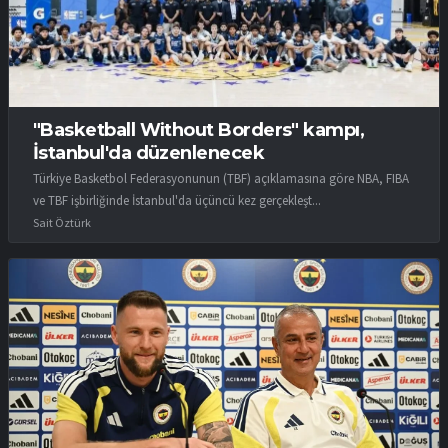
"Basketball Without Borders" kampı,
İstanbul'da düzenlenecek
Türkiye Basketbol Federasyonunun (TBF) açıklamasına göre NBA, FIBA
ve TBF işbirliğinde İstanbul'da üçüncü kez gerçekleşt...
Sait Öztürk