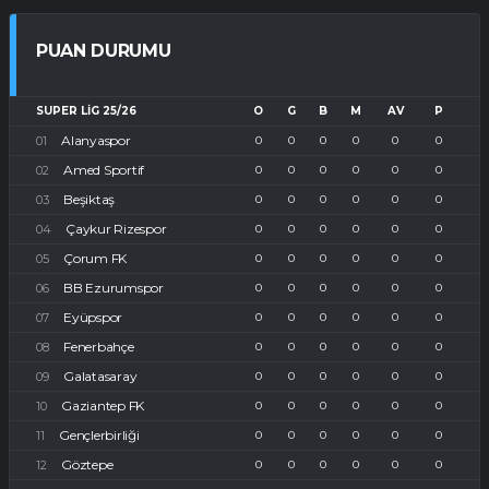
PUAN DURUMU
SUPER LIG 25/26
O
G
B
M
AV
P
Alanyaspor
0
0
0
0
0
0
Amed Sportif
0
0
0
0
0
0
Beşiktaş
0
0
0
0
0
0
Çaykur Rizespor
0
0
0
0
0
0
Çorum FK
0
0
0
0
0
0
BB Ezurumspor
0
0
0
0
0
0
Eyüpspor
0
0
0
0
0
0
Fenerbahçe
0
0
0
0
0
0
Galatasaray
0
0
0
0
0
0
Gaziantep FK
0
0
0
0
0
0
Gençlerbirliği
0
0
0
0
0
0
Göztepe
0
0
0
0
0
0