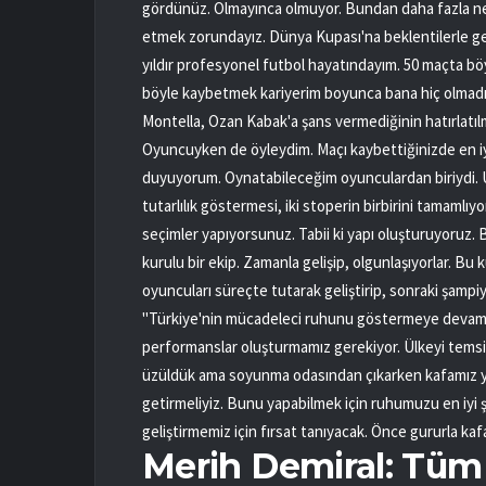
gördünüz. Olmayınca olmuyor. Bundan daha fazla ne
etmek zorundayız. Dünya Kupası'na beklentilerle gel
yıldır profesyonel futbol hayatındayım. 50 maçta böy
böyle kaybetmek kariyerim boyunca bana hiç olmadı
Montella, Ozan Kabak'a şans vermediğinin hatırlatıl
Oyuncuyken de öyleydim. Maçı kaybettiğinizde en iy
duyuyorum. Oynatabileceğim oyunculardan biriydi. Uz
tutarlılık göstermesi, iki stoperin birbirini tamamlı
seçimler yapıyorsunuz. Tabii ki yapı oluşturuyoruz. 
kurulu bir ekip. Zamanla gelişip, olgunlaşıyorlar. B
oyuncuları süreçte tutarak geliştirip, sonraki şamp
"Türkiye'nin mücadeleci ruhunu göstermeye devam etm
performanslar oluşturmamız gerekiyor. Ülkeyi tems
üzüldük ama soyunma odasından çıkarken kafamız yuka
getirmeliyiz. Bunu yapabilmek için ruhumuzu en iyi 
geliştirmemiz için fırsat tanıyacak. Önce gururla kaf
Merih Demiral: Tüm