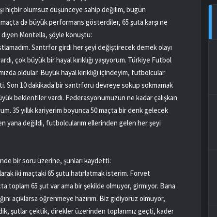
şı hiçbir olumsuz düşünceye sahip değilim, bugün
ki maçta da büyük performans gösterdiler, 65 şuta karşı ne
." diyen Montella, şöyle konuştu:
astlamadım. Santrfor girdi her şeyi değiştirecek demek olayı
ardı, çok büyük bir hayal kırıklığı yaşıyorum. Türkiye Futbol
da oldular. Büyük hayal kırıklığı içindeyim, futbolcular
tti. Son 10 dakikada bir santrforu devreye sokup sokmamak
üyük beklentiler vardı. Federasyonumuzun ne kadar çalışkan
um. 35 yıllık kariyerim boyunca 50 maçta bir denk gelecek
en yana değildi, futbolcularım ellerinden gelen her şeyi
de bir soru üzerine, şunları kaydetti:
larak iki maçtaki 65 şutu hatırlatmak isterim. Forvet
a toplam 65 şut var ama bir şekilde olmuyor, girmiyor. Bana
ğını açıklarsa öğrenmeye hazırım. Biz gidiyoruz olmuyor,
dik, şutlar çektik, direkler üzerinden toplarımız geçti, kader