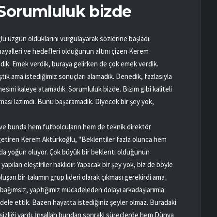
Sorumluluk bizde
u üzgün olduklarını vurgulayarak sözlerine başladı.
ayalleri ve hedefleri olduğunun altını çizen Kerem
dik. Emek verdik, buraya gelirken de çok emek verdik.
tık ama istediğimiz sonuçları alamadık. Denedik, fazlasıyla
nesini kaleye atamadık. Sorumluluk bizde. Bizim gibi kaliteli
alması lazımdı. Bunu başaramadık. Diyecek bir şey yok,
ını ve bunda hem futbolcuların hem de teknik direktör
getiren Kerem Aktürkoğlu, "Beklentiler fazla olunca hem
 da yoğun oluyor. Çok büyük bir beklenti olduğunun
apılan eleştiriler haklıdır. Yapacak bir şey yok, biz de böyle
luşan bir takımın grup lideri olarak çıkması gerekirdi ama
 bağımsız, yaptığımız mücadeleden dolayı arkadaşlarımla
le ettik. Bazen hayatta istediğiniz şeyler olmaz. Buradaki
esizliği vardı. İnşallah bundan sonraki süreçlerde hem Dünya