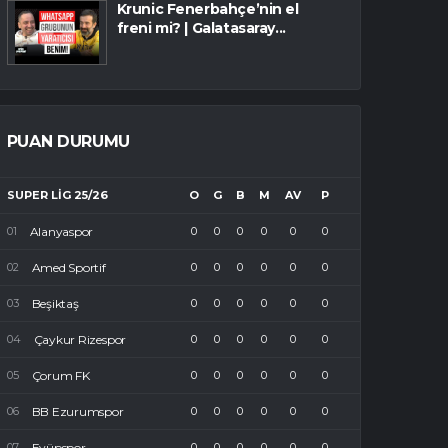
Krunic Fenerbahçe’nin el
freni mi? | Galatasaray...
PUAN DURUMU
SUPER LIG 25/26
O
G
B
M
AV
P
Alanyaspor
0
0
0
0
0
0
Amed Sportif
0
0
0
0
0
0
Beşiktaş
0
0
0
0
0
0
Çaykur Rizespor
0
0
0
0
0
0
Çorum FK
0
0
0
0
0
0
BB Ezurumspor
0
0
0
0
0
0
Eyüpspor
0
0
0
0
0
0