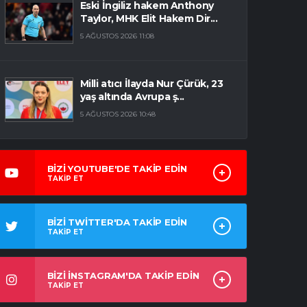
Eski İngiliz hakem Anthony
Taylor, MHK Elit Hakem Dir...
5 AĞUSTOS 2026 11:08
Milli atıcı İlayda Nur Çürük, 23
yaş altında Avrupa ş...
5 AĞUSTOS 2026 10:48
BİZİ YOUTUBE'DE TAKİP EDİN
TAKİP ET
BİZİ TWİTTER'DA TAKİP EDİN
TAKİP ET
BİZİ İNSTAGRAM'DA TAKİP EDİN
TAKİP ET