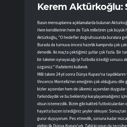
Kerem Aktürkoğlu: 
Basın mensuplarına açıklamalarda bulunan Aktürkoğl
Hem kendilerinin hem de Türk milletinin çok büyük h
Aktürkoğlu, "O hedefler doğrultusunda buralara gel
Burada da turnuva öncesi hazırlık kampında çok çalış
denedik. İki maçta çektiğimiz şutlar çok fazla. Bir ta
bir takımın oynayacağı iyi futbolla istediği sonucu 
üzgünüz." ifadelerini kullandı.
Milli takımı 24 yıl sonra Dünya Kupası'na taşıdıklar
Vincenzo Montella'nın emeğinin çok olduğunu dile 
bizler açısından hem de ülkemiz açısından duygular
farkındaydık ve bu beklentiyi karşılayamadığımız için y
olsun istemezdik. Bizim gibi kaliteli futbolculardan o
hayatta bazen istediğiniz şeyler olmuyor. Sonuçtan
gurur duyuyorum. Pes etmedik, sonuna kadar mücade
ekibin ilk Dünya Kupası'ydı. Tabii ki onun da tecrüb