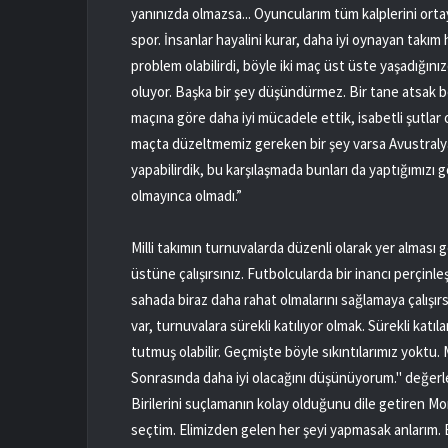
yanınızda olmazsa... Oyuncularım tüm kalplerini orta
spor. İnsanlar hayalini kurar, daha iyi oynayan ta
problem olabilirdi, böyle iki maç üst üste yaşadığınız
oluyor. Başka bir şey düşündürmez. Bir tane atsak bel
maçına göre daha iyi mücadele ettik, isabetli şutlar 
maçta düzeltmemiz gereken bir şey varsa Avustraly
yapabilirdik, bu karşılaşmada bunları da yaptığımız
olmayınca olmadı.”
Milli takımın turnuvalarda düzenli olarak yer alması g
üstüne çalışırsınız. Futbolcularda bir inancı perçin
sahada biraz daha rahat olmalarını sağlamaya çalışı
var, turnuvalara sürekli katılıyor olmak. Sürekli katıl
tutmuş olabilir. Geçmişte böyle sıkıntılarımız yoktu. 
Sonrasında daha iyi olacağını düşünüyorum." değer
Birilerini suçlamanın kolay olduğunu dile getiren Mo
seçtim. Elimizden gelen her şeyi yapmasak anlarım. B