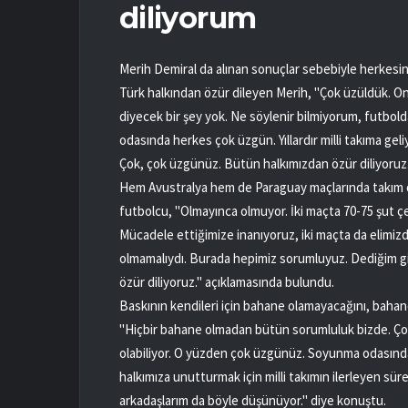
diliyorum
Merih Demiral da alınan sonuçlar sebebiyle herkesin
Türk halkından özür dileyen Merih, "Çok üzüldük. On
diyecek bir şey yok. Ne söylenir bilmiyorum, futbold
odasında herkes çok üzgün. Yıllardır milli takıma g
Çok, çok üzgünüz. Bütün halkımızdan özür diliyoruz. 
Hem Avustralya hem de Paraguay maçlarında takım ola
futbolcu, "Olmayınca olmuyor. İki maçta 70-75 şut 
Mücadele ettiğimize inanıyoruz, iki maçta da elimizd
olmamalıydı. Burada hepimiz sorumluyuz. Dediğim gi
özür diliyoruz." açıklamasında bulundu.
Baskının kendileri için bahane olamayacağını, bahane
"Hiçbir bahane olmadan bütün sorumluluk bizde. Çok 
olabiliyor. O yüzden çok üzgünüz. Soyunma odasında
halkımıza unutturmak için milli takımın ilerleyen sü
arkadaşlarım da böyle düşünüyor." diye konuştu.