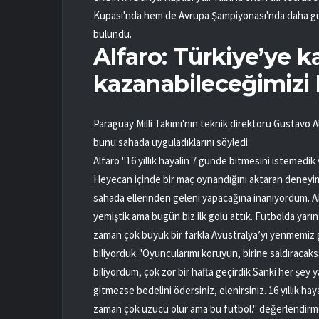
Kupası'nda hem de Avrupa Şampiyonası'nda daha güz
bulundu.
Alfaro: Türkiye’ye ka
kazanabileceğimizi 
Paraguay Milli Takımı'nın teknik direktörü Gustavo Alf
bunu sahada uyguladıklarını söyledi.
Alfaro "16 yıllık hayalin 7 günde bitmesini istemedik
Heyecan içinde bir maç oynandığını aktaran deneyiml
sahada ellerinden geleni yapacağına inanıyordum. AB
yemiştik ama bugün biz ilk golü attık. Futbolda yarı
zaman çok büyük bir farkla Avustralya’yı yenmemiz 
biliyorduk. 'Oyuncularımı koruyun, birine saldıracaks
biliyordum, çok zor bir hafta geçirdik Sanki her şey ya
gitmezse bedelini ödersiniz, elenirsiniz. 16 yıllık h
zaman çok üzücü olur ama bu futbol." değerlendir