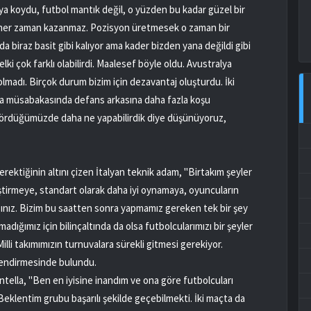
ya koydu, futbol mantık değil, o yüzden bu kadar güzel bir
kım her zaman kazanmaz. Pozisyon üretmesek o zaman bir
da biraz basit gibi kalıyor ama kader bizden yana değildi gibi
ki çok farklı olabilirdi. Maalesef böyle oldu. Avustralya
olmadı. Birçok durum bizim için dezavantaj oluşturdu. İki
a müsabakasında defans arkasına daha fazla koşu
ı gördüğümüzde daha ne yapabilirdik diye düşünüyoruz,
erektiğinin altını çizen İtalyan teknik adam, "Birtakım şeyler
leştirmeye, standart olarak daha iyi oynamaya, oyuncuların
rsınız. Bizim bu saatten sonra yapmamız gereken tek bir şey
amadığımız için bilinçaltında da olsa futbolcularımızı bir şeyler
Milli takımımızın turnuvalara sürekli gitmesi gerekiyor.
lendirmesinde bulundu.
ntella, "Ben en iyisine inandım ve ona göre futbolcuları
eklentim grubu başarılı şekilde geçebilmekti. İki maçta da