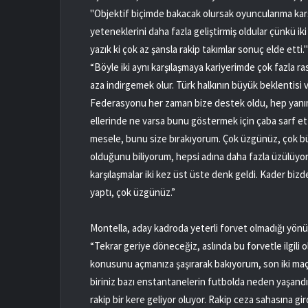
"Objektif biçimde bakacak olursak oyuncularıma kar
yeteneklerini daha fazla geliştirmiş oldular çünkü i
yazık ki çok az şansla rakip takımlar sonuç elde etti
“Böyle iki aynı karşılaşmaya kariyerimde çok fazla r
aza indirgemek olur. Türk halkının büyük beklentisi v
Federasyonu her zaman bize destek oldu, hep yanımız
ellerinde ne varsa bunu göstermek için çaba sarf e
mesele, bunu size bırakıyorum. Çok üzgünüz, çok b
olduğunu biliyorum, hepsi adına daha fazla üzülüyor
karşılaşmalar iki kez üst üste denk geldi. Kader bizd
yaptı, çok üzgünüz.”
Montella, aday kadroda yeterli forvet olmadığı yönün
“Tekrar geriye döneceğiz, aslında bu forvetle ilgili o
konusunu açmanıza şaşırarak bakıyorum, son iki maçt
biriniz bazı enstantanelerin futbolda neden yaşandı
rakip bir kere geliyor oluyor. Rakip ceza sahasına gir