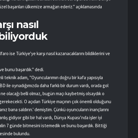
el başarıları ülkemize armağan ederiz." açıklamasında
rşı nasıl
biliyorduk
aro ise Türkiye'ye karşı nasıl kazanacaklarını bildiklerini ve
 ve bunu başardık." dedi.
i teknik adam, "Oyuncularımın doğru bir kafa yapısıyla
D ile oynadığımızda daha farklı bir durum vardı, orada gol
n ne olacağı belli olmaz, bugün maçı kaybetmiş olsaydık o
gerekecekti. O açıdan Türkiye maçının çok önemli olduğunu
anız bana saldırın.' demiştim. Çünkü oyuncuların inançlarını
nlış gidiyor gibi bir hal vardı, Dünya Kupası’nda işler iyi
ayalin 7 günde bitmesini istemedik ve bunu başardık. Bittiği
mesinde bulundu.