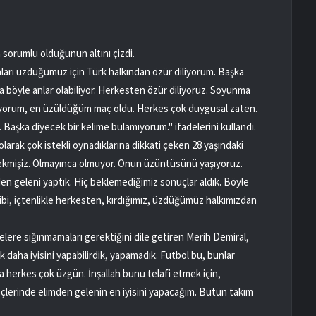
 sorumlu olduğunun altını çizdi.
ları üzdüğümüz için Türk halkından özür diliyorum. Başka
a böyle anlar olabiliyor. Herkesten özür diliyoruz. Soyunma
eliyorum, en üzüldüğüm maç oldu. Herkes çok duygusal zaten.
Başka diyecek bir kelime bulamıyorum." ifadelerini kullandı.
rak çok istekli oynadıklarına dikkati çeken 28 yaşındaki
çekmişiz. Olmayınca olmuyor. Onun üzüntüsünü yaşıyoruz.
en geleni yaptık. Hiç beklemediğimiz sonuçlar aldık. Böyle
bi, içtenlikle herkesten, kırdığımız, üzdüğümüz halkımızdan
lere sığınmamaları gerektiğini dile getiren Merih Demiral,
daha iyisini yapabilirdik, yapamadık. Futbol bu, bunlar
 herkes çok üzgün. İnşallah bunu telafi etmek için,
reçlerinde elimden gelenin en iyisini yapacağım. Bütün takım