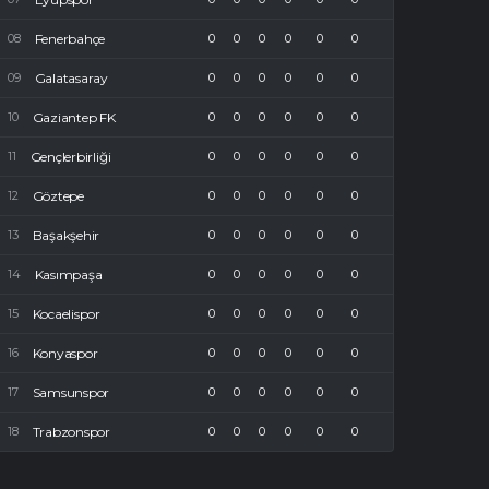
Fenerbahçe
0
0
0
0
0
0
Galatasaray
0
0
0
0
0
0
Gaziantep FK
0
0
0
0
0
0
Gençlerbirliği
0
0
0
0
0
0
Göztepe
0
0
0
0
0
0
Başakşehir
0
0
0
0
0
0
Kasımpaşa
0
0
0
0
0
0
Kocaelispor
0
0
0
0
0
0
Konyaspor
0
0
0
0
0
0
Samsunspor
0
0
0
0
0
0
Trabzonspor
0
0
0
0
0
0