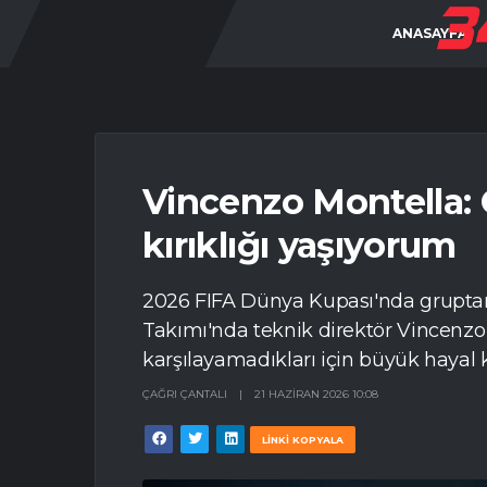
ANASAYFA
Vincenzo Montella:
kırıklığı yaşıyorum
2026 FIFA Dünya Kupası'nda gruptan
Takımı'nda teknik direktör Vincenzo 
karşılayamadıkları için büyük hayal kı
ÇAĞRI ÇANTALI
|
21 HAZIRAN 2026 10:08
LİNKİ KOPYALA