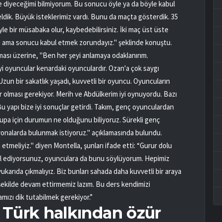
 diyeceğimi bilmiyorum. Bu sonucu öyle ya da böyle kabul
dik. Büyük isteklerimiz vardı. Bunu da maçta gösterdik. 35
le bir müsabaka olur, kaybedebilirsiniz. İki maç üst üste
 ama sonucu kabul etmek zorundayız." şeklinde konuştu.
ması üzerine, "Ben her şeyi anlamaya odaklanırım.
i oyuncular kenardaki oyunculardır. Ozan'a çok saygı
un bir sakatlık yaşadı, kuvvetli bir oyuncu. Oyuncuların
yor olması gerekiyor. Merih ve Abdülkerim iyi oynuyordu. Bazı
Bu yapı bize iyi sonuçlar getirdi. Takım, genç oyunculardan
u kupa için durumun ne olduğunu biliyoruz. Sürekli genç
iyonalarda bulunmak istiyoruz." açıklamasında bulundu.
eliyiz." diyen Montella, şunları ifade etti: “Gurur dolu
il ediyorsunuz, oyunculara da bunu söylüyorum. Hepimiz
rıda çıkmalıyız. Biz bunları sahada daha kuvvetli bir araya
şekilde devam ettirmemiz lazım. Bu ders kendimizi
amızı dik tutabilmek gerekiyor.”
 Türk halkından özür