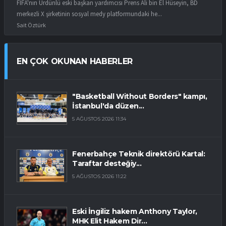
FIFA'nın Ürdünlü eski başkan yardımcısı Prens Ali bin El Hüseyin, BD
merkezli X şirketinin sosyal medy platformundaki he...
Sait Öztürk
EN ÇOK OKUNAN HABERLER
"Basketball Without Borders" kampı,
İstanbul'da düzen...
5 AĞUSTOS 2026 11:34
Fenerbahçe Teknik direktörü Kartal:
Taraftar desteğiy...
5 AĞUSTOS 2026 11:22
Eski İngiliz hakem Anthony Taylor,
MHK Elit Hakem Dir...