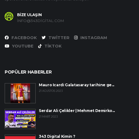
BİZE ULAŞIN
INFO@343DIGITAL.COM
FACEBOOK
TWITTER
INSTAGRAM
YOUTUBE
TIKTOK
POPÜLER HABERLER
Mauro Icardi Galatasaray tarihine ge...
21 AĞUSTOS 2023
Serdar Ali Çelikler | Mehmet Demirko...
21 MART 2023
343 Digital Kimin ?