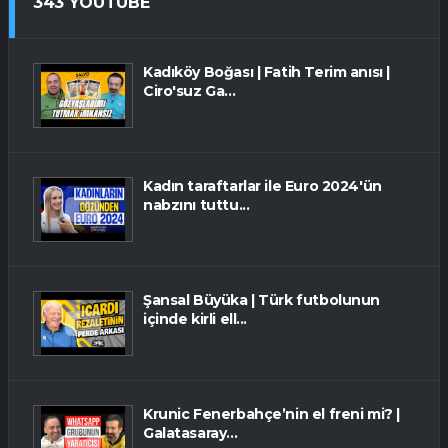
343 YOUTUBE
Kadıköy Boğası | Fatih Terim anısı |
Ciro'suz Ga...
Kadın taraftarlar ile Euro 2024'ün
nabzını tuttu...
Şansal Büyüka | Türk futbolunun
içinde kirli ell...
Krunic Fenerbahçe’nin el freni mi? |
Galatasaray...