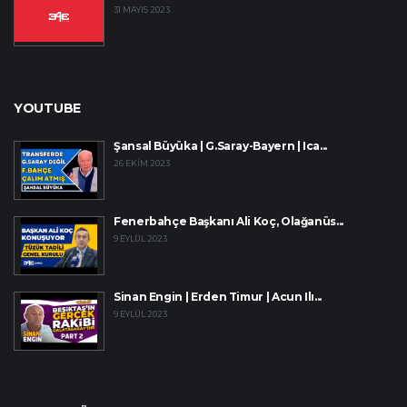
31 MAYIS 2023
YOUTUBE
Şansal Büyüka | G.Saray-Bayern | Ica...
26 EKIM 2023
Fenerbahçe Başkanı Ali Koç, Olağanüs...
9 EYLÜL 2023
Sinan Engin | Erden Timur | Acun Ilı...
9 EYLÜL 2023