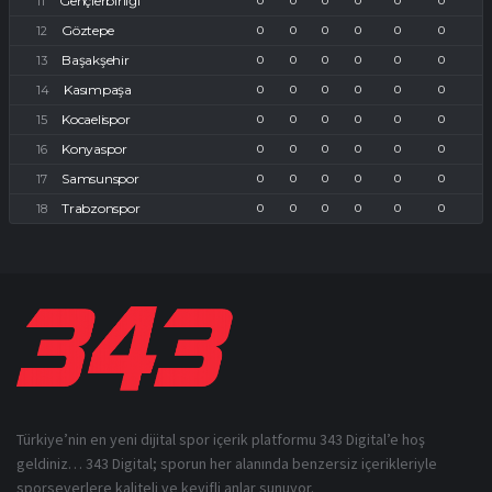
Gençlerbirliği
0
0
0
0
0
0
Göztepe
0
0
0
0
0
0
Başakşehir
0
0
0
0
0
0
Kasımpaşa
0
0
0
0
0
0
Kocaelispor
0
0
0
0
0
0
Konyaspor
0
0
0
0
0
0
Samsunspor
0
0
0
0
0
0
Trabzonspor
0
0
0
0
0
0
Türkiye’nin en yeni dijital spor içerik platformu 343 Digital’e hoş
geldiniz… 343 Digital; sporun her alanında benzersiz içerikleriyle
sporseverlere kaliteli ve keyifli anlar sunuyor.