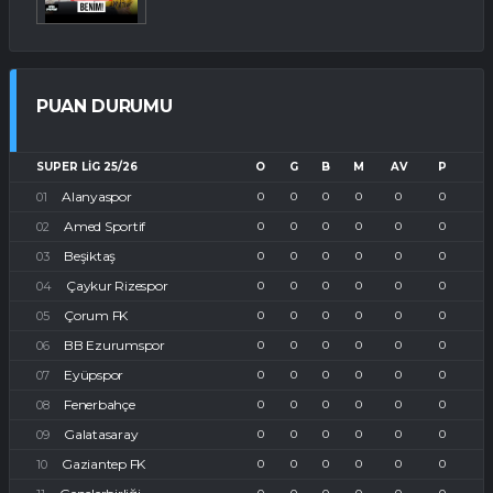
PUAN DURUMU
SUPER LIG 25/26
O
G
B
M
AV
P
Alanyaspor
0
0
0
0
0
0
Amed Sportif
0
0
0
0
0
0
Beşiktaş
0
0
0
0
0
0
Çaykur Rizespor
0
0
0
0
0
0
Çorum FK
0
0
0
0
0
0
BB Ezurumspor
0
0
0
0
0
0
Eyüpspor
0
0
0
0
0
0
Fenerbahçe
0
0
0
0
0
0
Galatasaray
0
0
0
0
0
0
Gaziantep FK
0
0
0
0
0
0