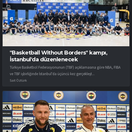
"Basketball Without Borders" kampı,
İstanbul'da düzenlenecek
Türkiye Basketbol Federasyonunun (TBF) açıklamasına göre NBA, FIBA
ve TBF işbirliğinde İstanbul'da üçüncü kez gerçekleşt...
Sait Öztürk