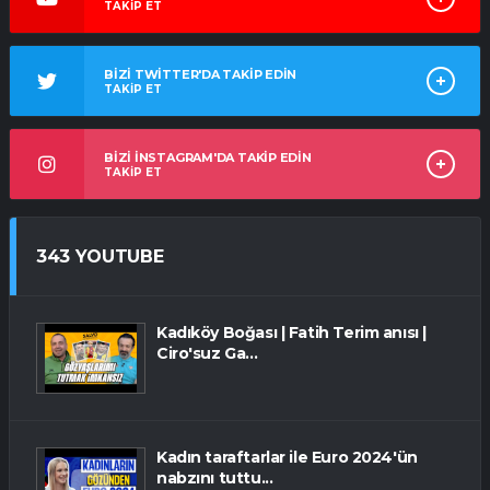
TAKİP ET
BİZİ TWİTTER'DA TAKİP EDİN
TAKİP ET
BİZİ İNSTAGRAM'DA TAKİP EDİN
TAKİP ET
343 YOUTUBE
Kadıköy Boğası | Fatih Terim anısı |
Ciro'suz Ga...
Kadın taraftarlar ile Euro 2024'ün
nabzını tuttu...