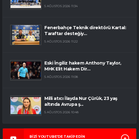
5 AĞUSTOS 2026 11:34
Fenerbahçe Teknik direktörü Kartal:
Taraftar desteğiy...
5 AĞUSTOS 2026 11:22
Eski İngiliz hakem Anthony Taylor,
MHK Elit Hakem Dir...
5 AĞUSTOS 2026 11:08
Milli atıcı İlayda Nur Çürük, 23 yaş
altında Avrupa ş...
5 AĞUSTOS 2026 10:48
BİZİ YOUTUBE'DE TAKİP EDİN