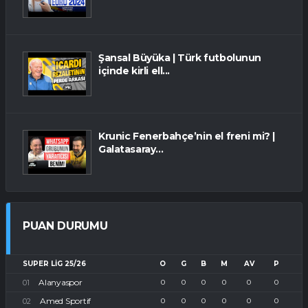
Şansal Büyüka | Türk futbolunun
içinde kirli ell...
Krunic Fenerbahçe’nin el freni mi? |
Galatasaray...
PUAN DURUMU
SUPER LIG 25/26
O
G
B
M
AV
P
Alanyaspor
0
0
0
0
0
0
Amed Sportif
0
0
0
0
0
0