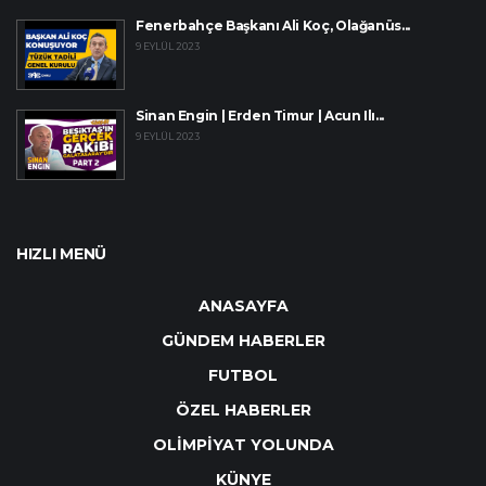
Fenerbahçe Başkanı Ali Koç, Olağanüs...
9 EYLÜL 2023
Sinan Engin | Erden Timur | Acun Ilı...
9 EYLÜL 2023
HIZLI MENÜ
ANASAYFA
GÜNDEM HABERLER
FUTBOL
ÖZEL HABERLER
OLİMPİYAT YOLUNDA
KÜNYE