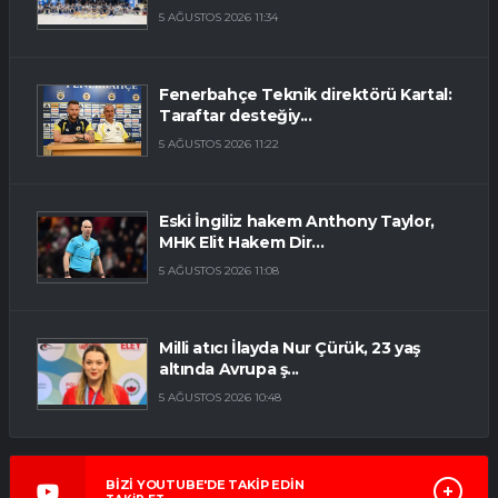
5 AĞUSTOS 2026 11:34
Fenerbahçe Teknik direktörü Kartal:
Taraftar desteğiy...
5 AĞUSTOS 2026 11:22
Eski İngiliz hakem Anthony Taylor,
MHK Elit Hakem Dir...
5 AĞUSTOS 2026 11:08
Milli atıcı İlayda Nur Çürük, 23 yaş
altında Avrupa ş...
5 AĞUSTOS 2026 10:48
BİZİ YOUTUBE'DE TAKİP EDİN