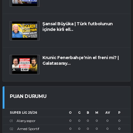
Şansal Büyüka | Türk futbolunun
içinde kirli ell...
Krunic Fenerbahçe’nin el freni mi? |
Galatasaray...
PUAN DURUMU
SUPER LIG 25/26
O
G
B
M
AV
P
Alanyaspor
0
0
0
0
0
0
Amed Sportif
0
0
0
0
0
0