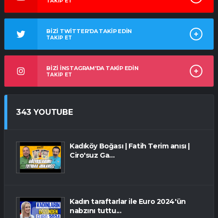
TAKİP ET
BİZİ TWİTTER'DA TAKİP EDİN
TAKİP ET
BİZİ İNSTAGRAM'DA TAKİP EDİN
TAKİP ET
343 YOUTUBE
Kadıköy Boğası | Fatih Terim anısı |
Ciro'suz Ga...
Kadın taraftarlar ile Euro 2024'ün
nabzını tuttu...