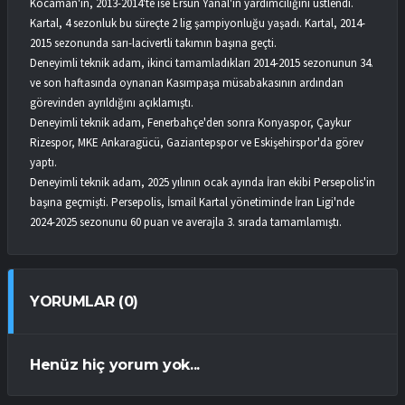
Kocaman'ın, 2013-2014'te ise Ersun Yanal'ın yardımcılığını üstlendi.
Kartal, 4 sezonluk bu süreçte 2 lig şampiyonluğu yaşadı. Kartal, 2014-
2015 sezonunda sarı-lacivertli takımın başına geçti.
Deneyimli teknik adam, ikinci tamamladıkları 2014-2015 sezonunun 34.
ve son haftasında oynanan Kasımpaşa müsabakasının ardından
görevinden ayrıldığını açıklamıştı.
Deneyimli teknik adam, Fenerbahçe'den sonra Konyaspor, Çaykur
Rizespor, MKE Ankaragücü, Gaziantepspor ve Eskişehirspor'da görev
yaptı.
Deneyimli teknik adam, 2025 yılının ocak ayında İran ekibi Persepolis'in
başına geçmişti. Persepolis, İsmail Kartal yönetiminde İran Ligi'nde
2024-2025 sezonunu 60 puan ve averajla 3. sırada tamamlamıştı.
YORUMLAR (0)
Henüz hiç yorum yok...