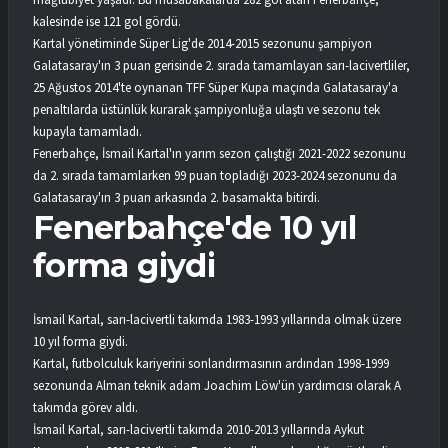
kalesinde ise 121 gol gördü.
Kartal yönetiminde Süper Lig'de 2014-2015 sezonunu şampiyon
Galatasaray'ın 3 puan gerisinde 2. sırada tamamlayan sarı-lacivertliler,
25 Ağustos 2014'te oynanan TFF Süper Kupa maçında Galatasaray'a
penaltılarda üstünlük kurarak şampiyonluğa ulaştı ve sezonu tek
kupayla tamamladı.
Fenerbahçe, İsmail Kartal'ın yarım sezon çalıştığı 2021-2022 sezonunu
da 2. sırada tamamlarken 99 puan topladığı 2023-2024 sezonunu da
Galatasaray'ın 3 puan arkasında 2. basamakta bitirdi.
Fenerbahçe'de 10 yıl
forma giydi
İsmail Kartal, sarı-lacivertli takımda 1983-1993 yıllarında olmak üzere
10 yıl forma giydi.
Kartal, futbolculuk kariyerini sonlandırmasının ardından 1998-1999
sezonunda Alman teknik adam Joachim Löw'ün yardımcısı olarak A
takımda görev aldı.
İsmail Kartal, sarı-lacivertli takımda 2010-2013 yıllarında Aykut